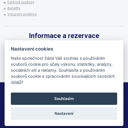
Dárkové poukazy
Benefity
Vstup pro prodejce
Informace a rezervace
Pro informace k zájezdům a rezervaci termínů využijte linku CK BRENNA.
Nastavení cookies
542 215 256
Naše společnost žádá Váš souhlas s používáním
souborů cookie pro účely výkonu, statistiky, analýzy,
brenna@brenna.cz
sociálních sítí a reklamy. Souhlasíte s používáním
souborů cookie a zpracováním souvisejících osobních
údajů?
BRENNA cestovní kancelář
Souhlasím
© 2026 | All Rights Reserved
Nastavení