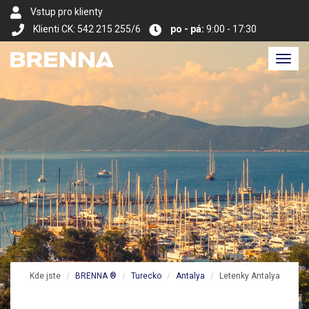
Vstup pro klienty
Klienti CK: 542 215 255/6
po - pá:
9:00 - 17:30
Toggl
navig
Kde jste
BRENNA ®
Turecko
Antalya
Letenky Antalya