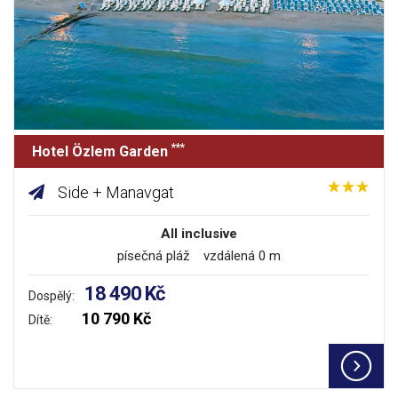
***
Hotel Özlem Garden
Side + Manavgat
All inclusive
písečná pláž vzdálená 0 m
18 490 Kč
Dospělý:
10 790 Kč
Dítě: