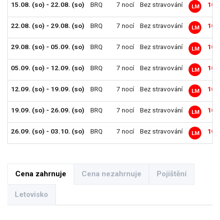
15.08. (so) - 22.08. (so)
BRQ
7 nocí
Bez stravování
10 
LM
22.08. (so) - 29.08. (so)
BRQ
7 nocí
Bez stravování
10 
LM
29.08. (so) - 05.09. (so)
BRQ
7 nocí
Bez stravování
10 
LM
05.09. (so) - 12.09. (so)
BRQ
7 nocí
Bez stravování
10 
LM
12.09. (so) - 19.09. (so)
BRQ
7 nocí
Bez stravování
10 
LM
19.09. (so) - 26.09. (so)
BRQ
7 nocí
Bez stravování
10 
LM
26.09. (so) - 03.10. (so)
BRQ
7 nocí
Bez stravování
10 
LM
Cena zahrnuje
Cena nezahrnuje
Pojištění
Letovisko