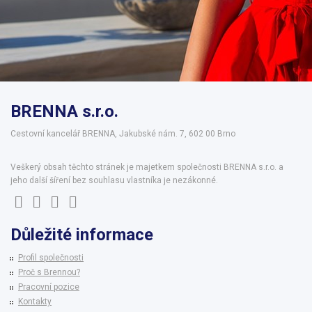
BRENNA s.r.o.
Cestovní kancelář BRENNA, Jakubské nám. 7, 602 00 Brno
Veškerý obsah těchto stránek je majetkem společnosti BRENNA s.r.o. a
jeho další šíření bez souhlasu vlastníka je nezákonné.
Důležité informace
Profil společnosti
Proč s Brennou?
Pracovní pozice
Kontakty