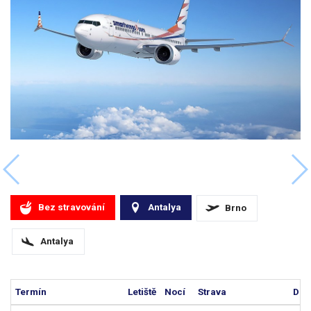
Bez stravování
Antalya
Brno
Antalya
Termín
Letiště
Nocí
Strava
Dos