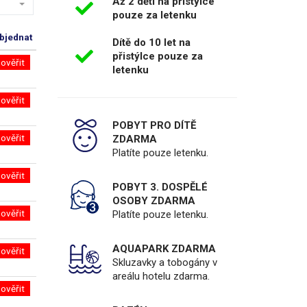
Až 2 děti na přistýlce
pouze za letenku
bjednat
Dítě do 10 let na
přistýlce pouze za
ověřit
letenku
ověřit
POBYT PRO DÍTĚ
ověřit
ZDARMA
Platíte pouze letenku.
ověřit
POBYT 3. DOSPĚLÉ
OSOBY ZDARMA
ověřit
Platíte pouze letenku.
AQUAPARK ZDARMA
ověřit
Skluzavky a tobogány v
areálu hotelu zdarma.
ověřit