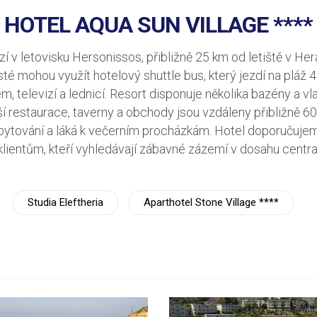
HOTEL AQUA SUN VILLAGE ****
í v letovisku Hersonissos, přibližně 25 km od letiště v Her
té mohou využít hotelový shuttle bus, který jezdí na pláž 4
m, televizí a lednicí. Resort disponuje několika bazény a v
ší restaurace, taverny a obchody jsou vzdáleny přibližně 60
 ubytování a láká k večerním procházkám. Hotel doporučuj
klientům, kteří vyhledávají zábavné zázemí v dosahu centra
Studia Eleftheria
Aparthotel Stone Village ****