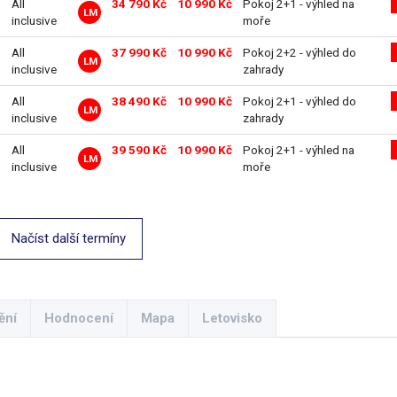
All
34 790 Kč
10 990 Kč
Pokoj 2+1 - výhled na
LM
inclusive
moře
All
37 990 Kč
10 990 Kč
Pokoj 2+2 - výhled do
LM
inclusive
zahrady
All
38 490 Kč
10 990 Kč
Pokoj 2+1 - výhled do
LM
inclusive
zahrady
All
39 590 Kč
10 990 Kč
Pokoj 2+1 - výhled na
LM
inclusive
moře
Načíst další termíny
ění
Hodnocení
Mapa
Letovisko