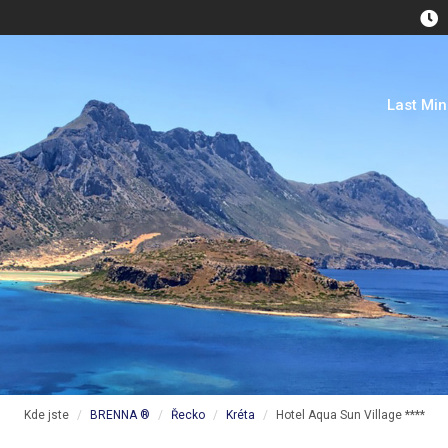
Last Mi
Kde jste
BRENNA ®
Řecko
Kréta
Hotel Aqua Sun Village ****