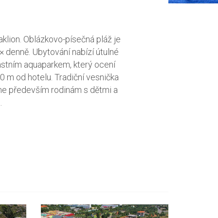
aklion. Oblázkovo-písečná pláž je
× denně. Ubytování nabízí útulné
lastním aquaparkem, který ocení
0 m od hotelu. Tradiční vesnička
eme především rodinám s dětmi a
.