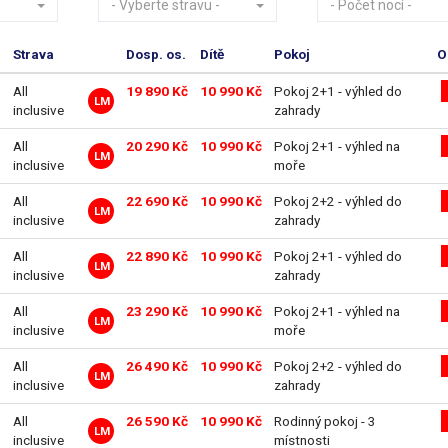
- Vyberte stravu -
- Počet nocí -
Strava
Dosp. os.
Dítě
Pokoj
O
All
19 890 Kč
10 990 Kč
Pokoj 2+1 - výhled do
LM
inclusive
zahrady
All
20 290 Kč
10 990 Kč
Pokoj 2+1 - výhled na
LM
inclusive
moře
All
22 690 Kč
10 990 Kč
Pokoj 2+2 - výhled do
LM
inclusive
zahrady
All
22 890 Kč
10 990 Kč
Pokoj 2+1 - výhled do
LM
inclusive
zahrady
All
23 290 Kč
10 990 Kč
Pokoj 2+1 - výhled na
LM
inclusive
moře
All
26 490 Kč
10 990 Kč
Pokoj 2+2 - výhled do
LM
inclusive
zahrady
All
26 590 Kč
10 990 Kč
Rodinný pokoj - 3
LM
inclusive
místnosti