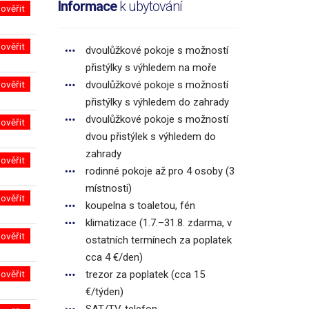
Informace
k ubytování
ověřit
ověřit
dvoulůžkové pokoje s možností
přistýlky s výhledem na moře
ověřit
dvoulůžkové pokoje s možností
přistýlky s výhledem do zahrady
dvoulůžkové pokoje s možností
ověřit
dvou přistýlek s výhledem do
zahrady
ověřit
rodinné pokoje až pro 4 osoby (3
místnosti)
ověřit
koupelna s toaletou, fén
klimatizace (1.7.–31.8. zdarma, v
ověřit
ostatních termínech za poplatek
cca 4 €/den)
ověřit
trezor za poplatek (cca 15
€/týden)