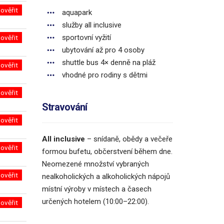
ověřit
aquapark
služby all inclusive
sportovní vyžití
ověřit
ubytování až pro 4 osoby
shuttle bus 4× denně na pláž
ověřit
vhodné pro rodiny s dětmi
ověřit
Stravování
ověřit
All inclusive
– snídaně, obědy a večeře
ověřit
formou bufetu, občerstvení během dne.
Neomezené množství vybraných
ověřit
nealkoholických a alkoholických nápojů
místní výroby v místech a časech
určených hotelem (10:00–22:00).
ověřit