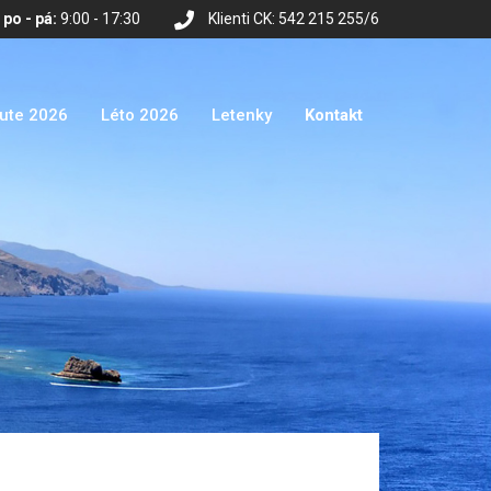
po - pá:
9:00 - 17:30
Klienti CK: 542 215 255/6
nute 2026
Léto 2026
Letenky
Kontakt