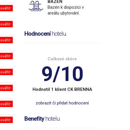
BAZÉN
Bazén k dispozici v
ověřit
areálu ubytování.
ověřit
Hodnocení
hotelu
ověřit
ověřit
Celkové skóre
9/10
ověřit
ověřit
Hodnotil 1 klient CK BRENNA
zobrazit či přidat hodnocení
ověřit
Benefity
hotelu
ověřit