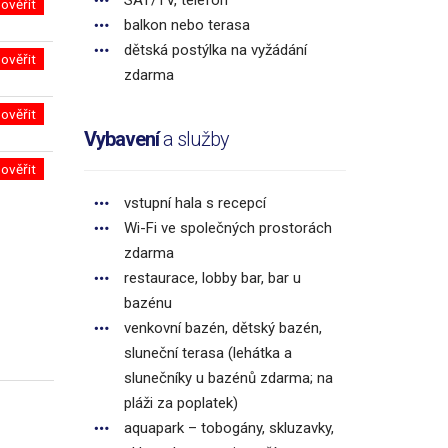
SAT/TV, telefon
ověřit
balkon nebo terasa
dětská postýlka na vyžádání
ověřit
zdarma
ověřit
Vybavení
a služby
ověřit
vstupní hala s recepcí
Wi-Fi ve společných prostorách
zdarma
restaurace, lobby bar, bar u
bazénu
venkovní bazén, dětský bazén,
sluneční terasa (lehátka a
slunečníky u bazénů zdarma; na
pláži za poplatek)
aquapark – tobogány, skluzavky,