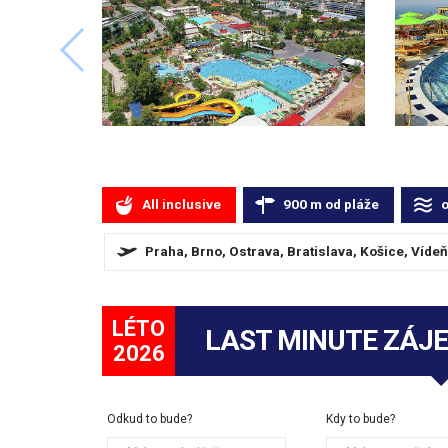
All inclusive
900
m
od pláže
Praha, Brno, Ostrava, Bratislava, Košice, Vídeň
LÉTO
LAST MINUTE ZÁJ
2026
Odkud to bude?
Kdy to bude?