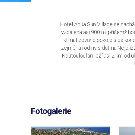
Hotel Aqua Sun Village se nacház
vzdálena asi 900 m, přičemž hos
klimatizované pokoje s balkone
zejména rodiny s dětmi. Nejbliž
Koutouloufari leží asi 2 km od
Fotogalerie