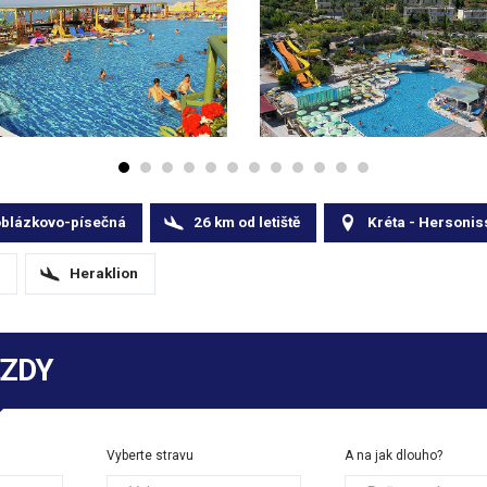
oblázkovo-písečná
26
km
od letiště
Kréta - Hersonis
Heraklion
EZDY
Vyberte stravu
A na jak dlouho?