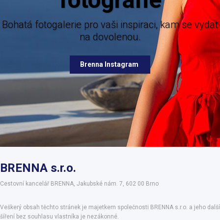
nabízených destinací.
lerie pro vaši inspiraci, kam se vydat
na dovolenou.
Brenna Facebook
Brenna Instagram
BRENNA s.r.o.
Cestovní kancelář BRENNA, Jakubské nám. 7, 602 00 Brno
Veškerý obsah těchto stránek je majetkem společnosti BRENNA s.r.o. a jeho další
šíření bez souhlasu vlastníka je nezákonné.