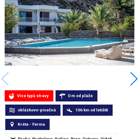
Více typů stravy
0
m
od pláže
oblázkovo-písečná
106
km
od letiště
Kréta - Ferma
Praha, Bratislava, Košice, Brno, Ostrava, Vídeň