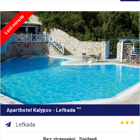
Last minute
***
Aparthotel Kalypso - Lefkada
Lefkada
Bez stravování , Snídaně