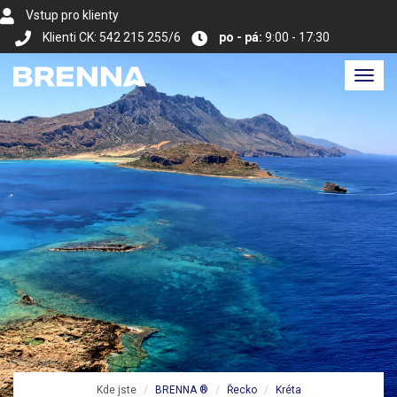
Vstup pro klienty
Klienti CK: 542 215 255/6
po - pá:
9:00 - 17:30
Toggl
navig
Kde jste
BRENNA ®
Řecko
Kréta