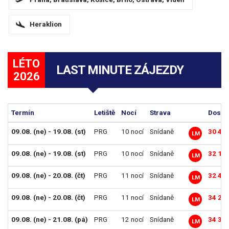
Heraklion
LÉTO
LAST MINUTE ZÁJEZDY
2026
Termín
Letiště
Nocí
Strava
Dosp. 
09.08. (ne) - 19.08. (st)
PRG
10 nocí
Snídaně
30 49
LM
09.08. (ne) - 19.08. (st)
PRG
10 nocí
Snídaně
32 19
LM
09.08. (ne) - 20.08. (čt)
PRG
11 nocí
Snídaně
32 49
LM
09.08. (ne) - 20.08. (čt)
PRG
11 nocí
Snídaně
34 29
LM
09.08. (ne) - 21.08. (pá)
PRG
12 nocí
Snídaně
34 39
LM