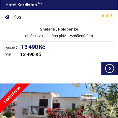
***
Hotel Kordistos
Kos
Snídaně , Polopenze
oblázkovo-písečná pláž vzdálená 0 m
13 490 Kč
Dospělý:
13 490 Kč
Dítě:
Last minute