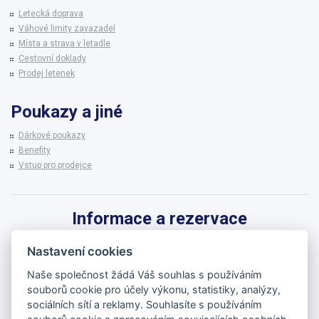
Letecká doprava
Váhové limity zavazadel
Místa a strava v letadle
Cestovní doklady
Prodej letenek
Poukazy a jiné
Dárkové poukazy
Benefity
Vstup pro prodejce
Informace a rezervace
Pro informace k zájezdům a rezervaci termínů využijte linku CK BRENNA.
Nastavení cookies
542 215 256
Naše společnost žádá Váš souhlas s používáním
souborů cookie pro účely výkonu, statistiky, analýzy,
brenna@brenna.cz
sociálních sítí a reklamy. Souhlasíte s používáním