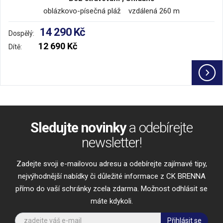
oblázkovo-písečná pláž vzdálená 260 m
14 290 Kč
Dospělý:
12 690 Kč
Dítě:
Sledujte novinky
a odebírejte
newsletter!
Zadejte svoji e-mailovou adresu a odebírejte zajímavé tipy,
nejvýhodnější nabídky či důležité informace z CK BRENNA
přímo do vaší schránky zcela zdarma. Možnost odhlásit se
máte kdykoli.
Přihlásit se