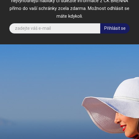
nejvýhodnější nabídky či důležité informace z CK BRENNA
přímo do vaší schránky zcela zdarma. Možnost odhlásit se
máte kdykoli.
Přihlásit se