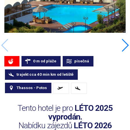
0
m
od pláže
písečná
trajekt cca 40 min
km
od letiště
Thassos - Potos
Tento hotel je pro
LÉTO 2025
vyprodán.
Nabídku zájezdů
LÉTO 2026