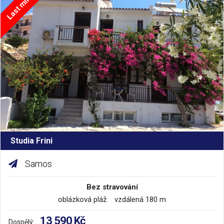
Last minute
Studia Frini
Samos
Bez stravování
oblázková pláž vzdálená 180 m
13 590 Kč
Dospělý: