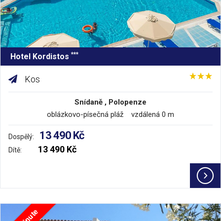
***
Hotel Kordistos
Kos
Snídaně , Polopenze
oblázkovo-písečná pláž vzdálená 0 m
13 490 Kč
Dospělý:
13 490 Kč
Dítě: