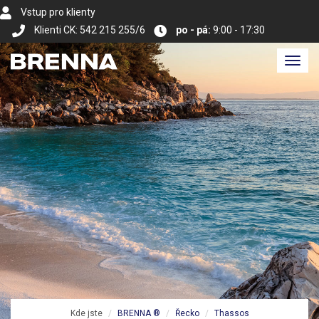
Vstup pro klienty
Klienti CK: 542 215 255/6
po - pá:
9:00 - 17:30
Toggl
navig
Kde jste
BRENNA ®
Řecko
Thassos