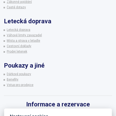
Zákonné pojištění
Časté dotazy
Letecká doprava
Letecká doprava
Váhové limity zavazadel
Místa a strava v letadle
Cestovní doklady
Prodej letenek
Poukazy a jiné
Dárkové poukazy
Benefity
Vstup pro prodejce
Informace a rezervace
Pro informace k zájezdům a rezervaci termínů využijte linku CK BRENNA.