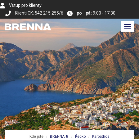
Vstup pro klienty
Klienti CK: 542 215 255/6
po - pá:
9:00 - 17:30
Toggl
navig
Kde jste
BRENNA ®
Řecko
Karpathos