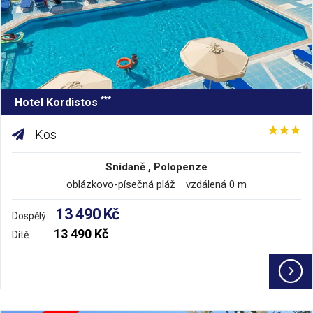
***
Hotel Kordistos
Kos
Snídaně , Polopenze
oblázkovo-písečná pláž vzdálená 0 m
13 490 Kč
Dospělý:
13 490 Kč
Dítě: