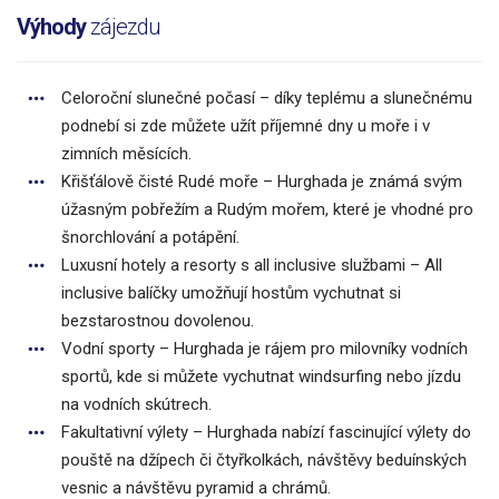
Výhody
zájezdu
Celoroční slunečné počasí – díky teplému a slunečnému
podnebí si zde můžete užít příjemné dny u moře i v
zimních měsících.
Křišťálově čisté Rudé moře – Hurghada je známá svým
úžasným pobřežím a Rudým mořem, které je vhodné pro
šnorchlování a potápění.
Luxusní hotely a resorty s all inclusive službami – All
inclusive balíčky umožňují hostům vychutnat si
bezstarostnou dovolenou.
Vodní sporty – Hurghada je rájem pro milovníky vodních
sportů, kde si můžete vychutnat windsurfing nebo jízdu
na vodních skútrech.
Fakultativní výlety – Hurghada nabízí fascinující výlety do
pouště na džípech či čtyřkolkách, návštěvy beduínských
vesnic a návštěvu pyramid a chrámů.