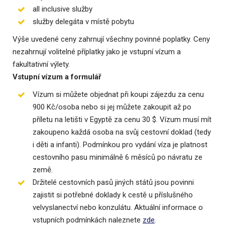
all inclusive služby
služby delegáta v místě pobytu
Výše uvedené ceny zahrnují všechny povinné poplatky. Ceny
nezahrnují volitelné příplatky jako je vstupní vízum a
fakultativní výlety.
Vstupní vízum a formulář
Vízum si můžete objednat při koupi zájezdu za cenu
900 Kč/osoba nebo si jej můžete zakoupit až po
příletu na letišti v Egyptě za cenu 30 $. Vízum musí mít
zakoupeno každá osoba na svůj cestovní doklad (tedy
i děti a infanti). Podmínkou pro vydání víza je platnost
cestovního pasu minimálně 6 měsíců po návratu ze
země.
Držitelé cestovních pasů jiných států jsou povinni
zajistit si potřebné doklady k cestě u příslušného
velvyslanectví nebo konzulátu. Aktuální informace o
vstupních podmínkách naleznete
zde
.