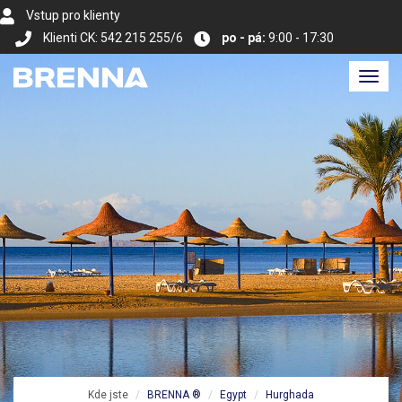
Vstup pro klienty
Klienti CK: 542 215 255/6
po - pá:
9:00 - 17:30
Toggl
navig
Kde jste
BRENNA ®
Egypt
Hurghada