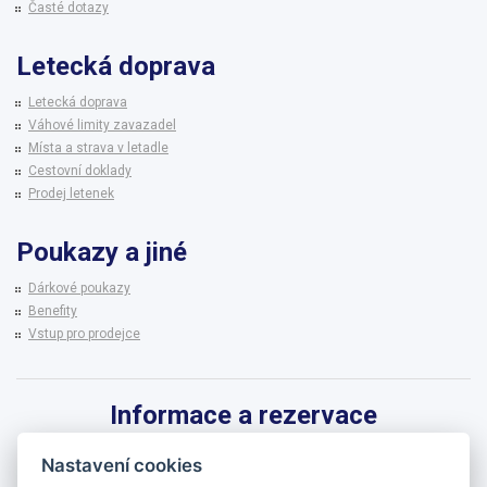
Časté dotazy
Letecká doprava
Letecká doprava
Váhové limity zavazadel
Místa a strava v letadle
Cestovní doklady
Prodej letenek
Poukazy a jiné
Dárkové poukazy
Benefity
Vstup pro prodejce
Informace a rezervace
Pro informace k zájezdům a rezervaci termínů využijte linku CK BRENNA.
Nastavení cookies