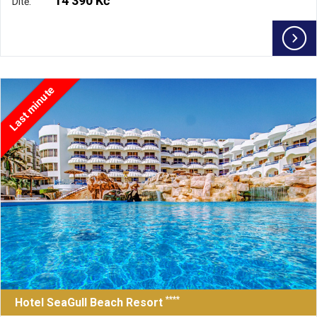
14 390 Kč
Dítě:
Last minute
****
Hotel SeaGull Beach Resort