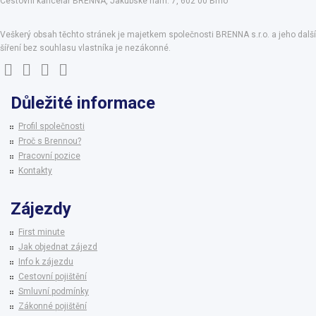
Cestovní kancelář BRENNA, Jakubské nám. 7, 602 00 Brno
Veškerý obsah těchto stránek je majetkem společnosti BRENNA s.r.o. a jeho další
šíření bez souhlasu vlastníka je nezákonné.
Důležité informace
Profil společnosti
Proč s Brennou?
Pracovní pozice
Kontakty
Zájezdy
First minute
Jak objednat zájezd
Info k zájezdu
Cestovní pojištění
Smluvní podmínky
Zákonné pojištění