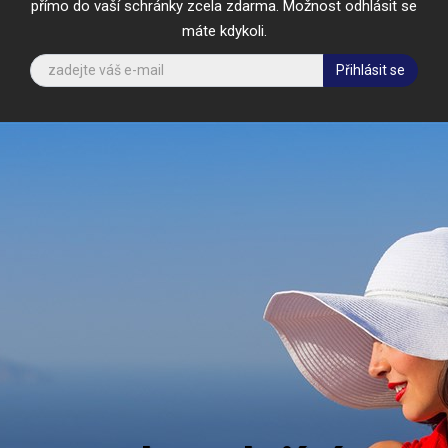
přímo do vaší schránky zcela zdarma. Možnost odhlásit se
máte kdykoli.
Přihlásit se