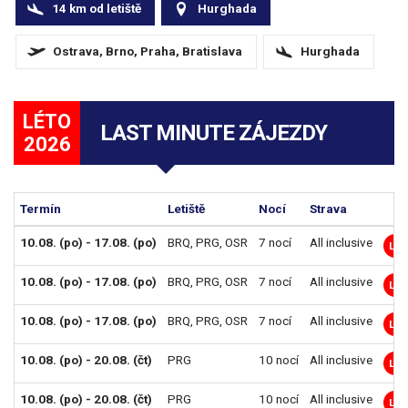
14
km
od letiště
Hurghada
Ostrava, Brno, Praha, Bratislava
Hurghada
LÉTO
LAST MINUTE ZÁJEZDY
2026
Termín
Letiště
Nocí
Strava
10.08. (po) - 17.08. (po)
BRQ
,
PRG
,
OSR
7 nocí
All inclusive
LM
10.08. (po) - 17.08. (po)
BRQ
,
PRG
,
OSR
7 nocí
All inclusive
LM
10.08. (po) - 17.08. (po)
BRQ
,
PRG
,
OSR
7 nocí
All inclusive
LM
10.08. (po) - 20.08. (čt)
PRG
10 nocí
All inclusive
LM
10.08. (po) - 20.08. (čt)
PRG
10 nocí
All inclusive
LM