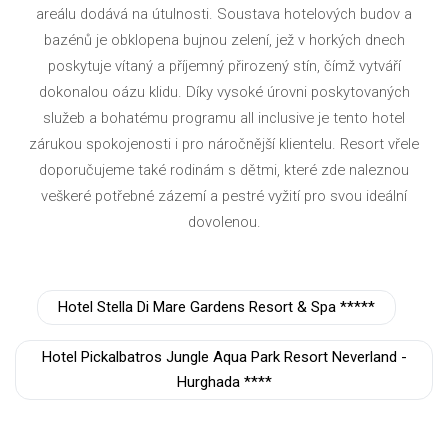
areálu dodává na útulnosti. Soustava hotelových budov a
bazénů je obklopena bujnou zelení, jež v horkých dnech
poskytuje vítaný a příjemný přirozený stín, čímž vytváří
dokonalou oázu klidu. Díky vysoké úrovni poskytovaných
služeb a bohatému programu all inclusive je tento hotel
zárukou spokojenosti i pro náročnější klientelu. Resort vřele
doporučujeme také rodinám s dětmi, které zde naleznou
veškeré potřebné zázemí a pestré vyžití pro svou ideální
dovolenou.
Hotel Stella Di Mare Gardens Resort & Spa *****
Hotel Pickalbatros Jungle Aqua Park Resort Neverland -
Hurghada ****