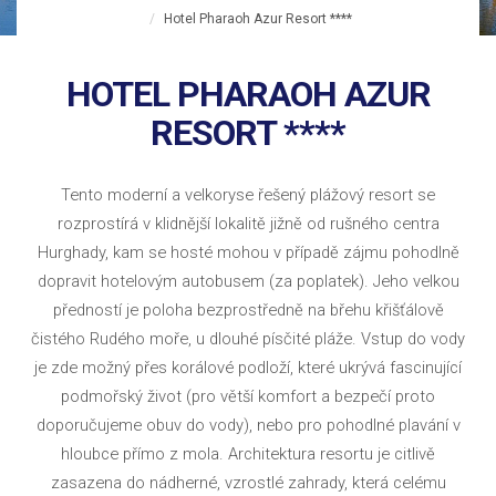
Hotel Pharaoh Azur Resort ****
HOTEL PHARAOH AZUR
RESORT ****
Tento moderní a velkoryse řešený plážový resort se
rozprostírá v klidnější lokalitě jižně od rušného centra
Hurghady, kam se hosté mohou v případě zájmu pohodlně
dopravit hotelovým autobusem (za poplatek). Jeho velkou
předností je poloha bezprostředně na břehu křišťálově
čistého Rudého moře, u dlouhé písčité pláže. Vstup do vody
je zde možný přes korálové podloží, které ukrývá fascinující
podmořský život (pro větší komfort a bezpečí proto
doporučujeme obuv do vody), nebo pro pohodlné plavání v
hloubce přímo z mola. Architektura resortu je citlivě
zasazena do nádherné, vzrostlé zahrady, která celému