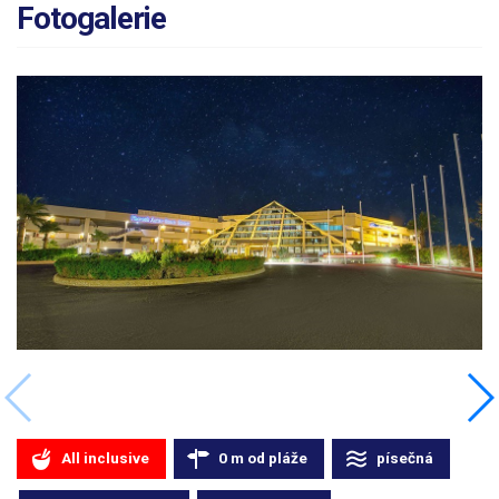
Fotogalerie
All inclusive
0
m
od pláže
písečná