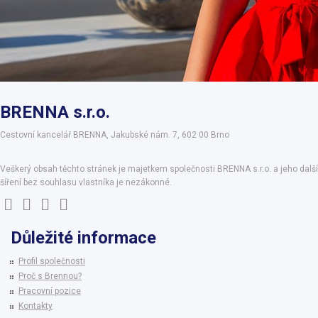
BRENNA s.r.o.
Cestovní kancelář BRENNA, Jakubské nám. 7, 602 00 Brno
Veškerý obsah těchto stránek je majetkem společnosti BRENNA s.r.o. a jeho další
šíření bez souhlasu vlastníka je nezákonné.
Důležité informace
Profil společnosti
Proč s Brennou?
Pracovní pozice
Kontakty