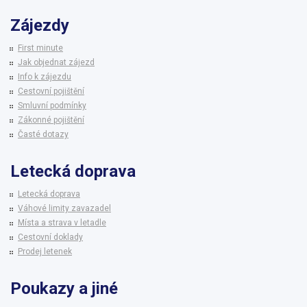
Zájezdy
First minute
Jak objednat zájezd
Info k zájezdu
Cestovní pojištění
Smluvní podmínky
Zákonné pojištění
Časté dotazy
Letecká doprava
Letecká doprava
Váhové limity zavazadel
Místa a strava v letadle
Cestovní doklady
Prodej letenek
Poukazy a jiné