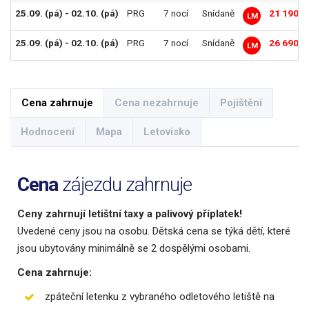
25.09. (pá) - 02.10. (pá)
PRG
7 nocí
Snídaně
21 190 K
LM
25.09. (pá) - 02.10. (pá)
PRG
7 nocí
Snídaně
26 690 K
LM
Cena zahrnuje
Cena nezahrnuje
Pojištění
Hodnocení
Mapa
Letovisko
Cena
zájezdu zahrnuje
Ceny zahrnují letištní taxy a palivový příplatek!
Uvedené ceny jsou na osobu. Dětská cena se týká dětí, které
jsou ubytovány minimálně se 2 dospělými osobami.
Cena zahrnuje:
zpáteční letenku z vybraného odletového letiště na