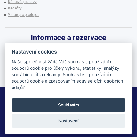
Dárkové poukazy
Benefity
Vstup pro prodejce
Informace a rezervace
Pro informace k zájezdům a rezervaci termínů využijte linku CK BRENNA.
Nastavení cookies
542 215 256
Naše společnost žádá Váš souhlas s používáním
souborů cookie pro účely výkonu, statistiky, analýzy,
brenna@brenna.cz
sociálních sítí a reklamy. Souhlasíte s používáním
souborů cookie a zpracováním souvisejících osobních
údajů?
BRENNA cestovní kancelář
Souhlasím
© 2026 | All Rights Reserved
Nastavení