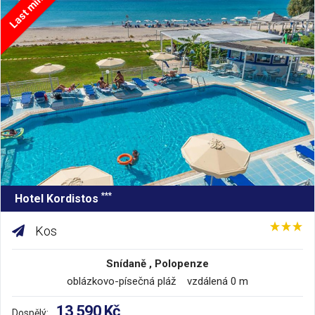
Last minute
***
Hotel Kordistos
Kos
Snídaně , Polopenze
oblázkovo-písečná pláž vzdálená 0 m
13 590 Kč
Dospělý: