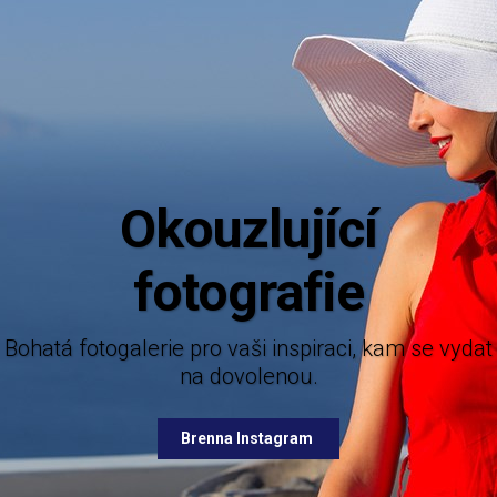
ící
fie
Mějte dokonalý přehled o novink
nabízených destinací.
togalerie pro vaši inspiraci, kam se vydat
na dovolenou.
Brenna Facebook
Brenna Instagram