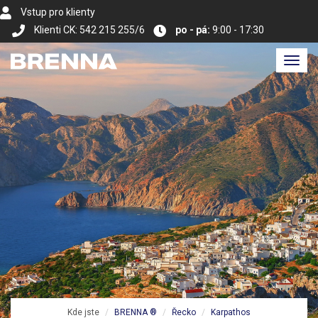
Vstup pro klienty
Klienti CK: 542 215 255/6
po - pá:
9:00 - 17:30
Toggl
navig
Kde jste
BRENNA ®
Řecko
Karpathos