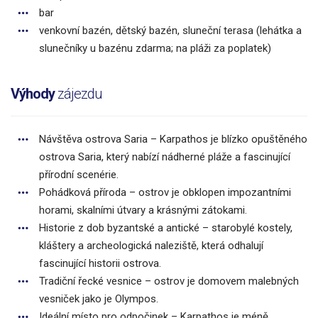
bar
venkovní bazén, dětský bazén, sluneční terasa (lehátka a
slunečníky u bazénu zdarma; na pláži za poplatek)
Výhody
zájezdu
Návštěva ostrova Saria – Karpathos je blízko opuštěného
ostrova Saria, který nabízí nádherné pláže a fascinující
přírodní scenérie.
Pohádková příroda – ostrov je obklopen impozantními
horami, skalními útvary a krásnými zátokami.
Historie z dob byzantské a antické – starobylé kostely,
kláštery a archeologická naleziště, která odhalují
fascinující historii ostrova.
Tradiční řecké vesnice – ostrov je domovem malebných
vesniček jako je Olympos.
Ideální místo pro odpočinek – Karpathos je méně