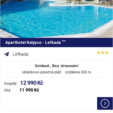
***
Aparthotel Kalypso - Lefkada
Lefkada
Snídaně , Bez stravování
oblázkovo-písečná pláž vzdálená 260 m
12 990 Kč
Dospělý:
11 990 Kč
Dítě: