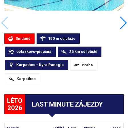
Snídaně
150
m
od pláže
oblázkovo-písečná
26
km
od letiště
Karpathos - Kyra Panagia
Praha
Karpathos
LÉTO
LAST MINUTE ZÁJEZDY
2026
Termín
Letiště
Nocí
Strava
Dosp. os