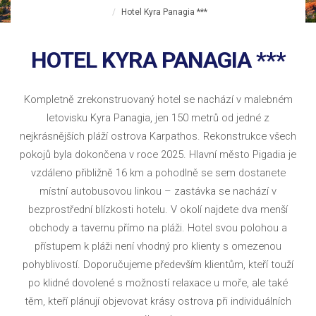
Hotel Kyra Panagia ***
HOTEL KYRA PANAGIA ***
Kompletně zrekonstruovaný hotel se nachází v malebném
letovisku Kyra Panagia, jen 150 metrů od jedné z
nejkrásnějších pláží ostrova Karpathos. Rekonstrukce všech
pokojů byla dokončena v roce 2025. Hlavní město Pigadia je
vzdáleno přibližně 16 km a pohodlně se sem dostanete
místní autobusovou linkou – zastávka se nachází v
bezprostřední blízkosti hotelu. V okolí najdete dva menší
obchody a tavernu přímo na pláži. Hotel svou polohou a
přístupem k pláži není vhodný pro klienty s omezenou
pohyblivostí. Doporučujeme především klientům, kteří touží
po klidné dovolené s možností relaxace u moře, ale také
těm, kteří plánují objevovat krásy ostrova při individuálních