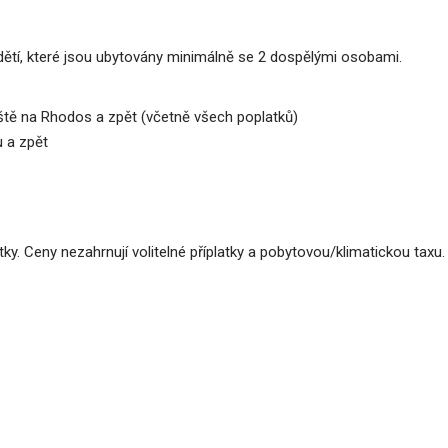
ětí, které jsou ubytovány minimálně se 2 dospělými osobami.
iště na Rhodos a zpět (včetně všech poplatků)
u a zpět
y. Ceny nezahrnují volitelné příplatky a pobytovou/klimatickou taxu.