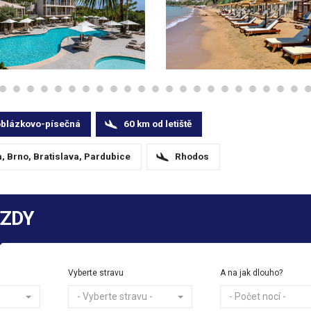
oblázkovo-písečná
60
km
od letiště
, Brno, Bratislava, Pardubice
Rhodos
EZDY
Vyberte stravu
A na jak dlouho?
- Vyberte stravu -
- Počet nocí -