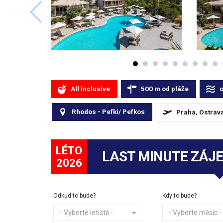
All inclusive
500
m
od pláže
Rhodos - Pefki/ Pefkos
Praha, Ostrava
LÉTO
LAST MINUTE ZÁJ
2026
Odkud to bude?
Kdy to bude?
- Vyberte letiště -
- Vyberte měsíc -