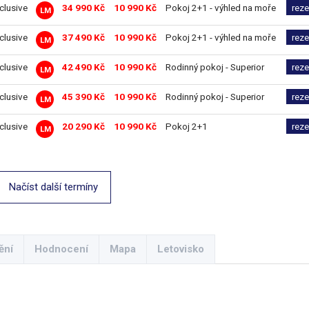
nclusive
34 990 Kč
10 990 Kč
Pokoj 2+1 - výhled na moře
rez
LM
nclusive
37 490 Kč
10 990 Kč
Pokoj 2+1 - výhled na moře
rez
LM
nclusive
42 490 Kč
10 990 Kč
Rodinný pokoj - Superior
rez
LM
nclusive
45 390 Kč
10 990 Kč
Rodinný pokoj - Superior
rez
LM
nclusive
20 290 Kč
10 990 Kč
Pokoj 2+1
rez
LM
Načíst další termíny
ění
Hodnocení
Mapa
Letovisko