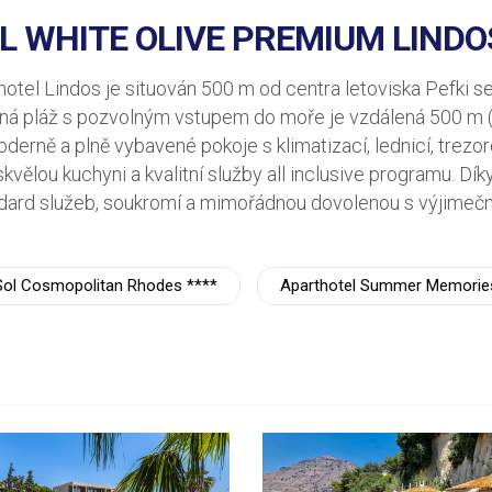
L WHITE OLIVE PREMIUM LINDOS
tel Lindos je situován 500 m od centra letoviska Pefki s
čná pláž s pozvolným vstupem do moře je vzdálená 500 m (
erně a plně vybavené pokoje s klimatizací, lednicí, trezorem
skvělou kuchyni a kvalitní služby all inclusive programu. Dí
tandard služeb, soukromí a mimořádnou dovolenou s výjimeč
Sol Cosmopolitan Rhodes ****
Aparthotel Summer Memorie