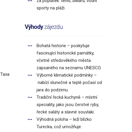
za poplatek: tenis, billiard, vodní
sporty na pláži
Výhody
zájezdu
Bohatá historie – poskytuje
fascinující historické památky,
včetně středověkého města
zapsaného na seznamu UNESCO.
 Taxa
Výborné klimatické podmínky –
nabízí slunečné a teplé počasí od
jara do podzimu.
Tradiční řecká kuchyně – místní
speciality, jako jsou čerstvé ryby,
řecké saláty a slavné souvlaki.
Výhodná poloha – leží blízko
Turecka, což umožňuje