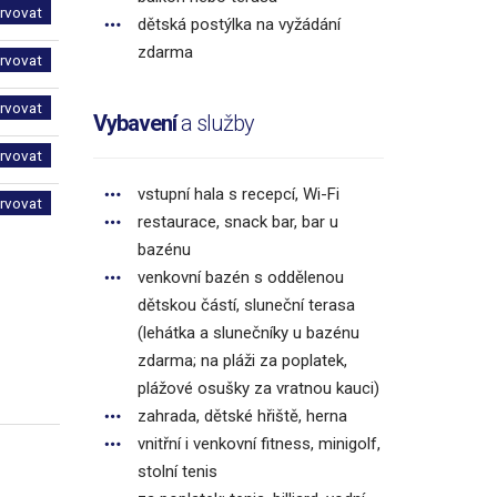
ervovat
dětská postýlka na vyžádání
zdarma
ervovat
ervovat
Vybavení
a služby
ervovat
vstupní hala s recepcí, Wi-Fi
ervovat
restaurace, snack bar, bar u
bazénu
venkovní bazén s oddělenou
dětskou částí, sluneční terasa
(lehátka a slunečníky u bazénu
zdarma; na pláži za poplatek,
plážové osušky za vratnou kauci)
zahrada, dětské hřiště, herna
vnitřní i venkovní fitness, minigolf,
stolní tenis