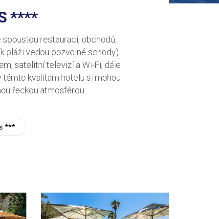
 ****
e spoustou restaurací, obchodů,
k pláži vedou pozvolné schody).
, satelitní televizí a Wi-Fi, dále
ky těmto kvalitám hotelu si mohou
nou řeckou atmosférou.
s ***