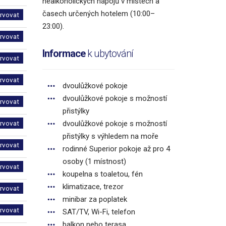
nealkoholických nápojů v místech a
časech určených hotelem (10:00–
ervovat
23:00).
ervovat
Informace
k ubytování
ervovat
ervovat
dvoulůžkové pokoje
dvoulůžkové pokoje s možností
ervovat
přistýlky
ervovat
dvoulůžkové pokoje s možností
přistýlky s výhledem na moře
ervovat
rodinné Superior pokoje až pro 4
osoby (1 místnost)
ervovat
koupelna s toaletou, fén
klimatizace, trezor
ervovat
minibar za poplatek
ervovat
SAT/TV, Wi-Fi, telefon
balkon nebo terasa