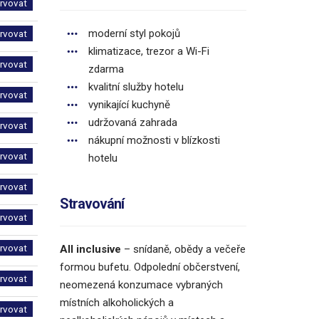
ervovat
moderní styl pokojů
ervovat
klimatizace, trezor a Wi-Fi
ervovat
zdarma
kvalitní služby hotelu
ervovat
vynikající kuchyně
udržovaná zahrada
ervovat
nákupní možnosti v blízkosti
ervovat
hotelu
ervovat
Stravování
ervovat
ervovat
All inclusive
– snídaně, obědy a večeře
formou bufetu. Odpolední občerstvení,
ervovat
neomezená konzumace vybraných
místních alkoholických a
ervovat