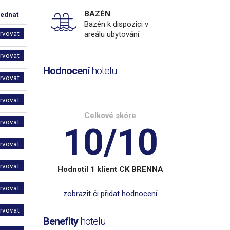
BAZÉN
ednat
Bazén k dispozici v
ervovat
areálu ubytování.
ervovat
Hodnocení
hotelu
ervovat
ervovat
Celkové skóre
ervovat
10/10
ervovat
ervovat
Hodnotil 1 klient CK BRENNA
ervovat
zobrazit či přidat hodnocení
ervovat
Benefity
hotelu