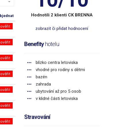
Hodnotili 2 klienti CK BRENNA
bjednat
ověřit
zobrazit či přidat hodnocení
ověřit
Benefity
hotelu
ověřit
blízko centra letoviska
vhodné pro rodiny s dětmi
ověřit
bazén
zahrada
ověřit
ubytování až pro 5 osob
v klidné části letoviska
ověřit
Stravování
ověřit