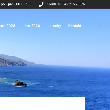
po - pá:
9:00 - 17:30
Klienti CK: 542 215 255/6
nute 2026
Léto 2026
Letenky
Kontakt