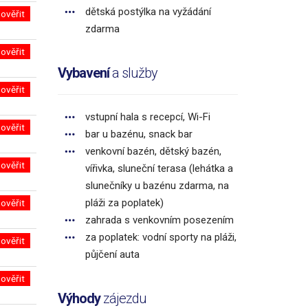
dětská postýlka na vyžádání
ověřit
zdarma
ověřit
Vybavení
a služby
ověřit
vstupní hala s recepcí, Wi-Fi
ověřit
bar u bazénu, snack bar
venkovní bazén, dětský bazén,
ověřit
vířivka, sluneční terasa (lehátka a
slunečníky u bazénu zdarma, na
pláži za poplatek)
ověřit
zahrada s venkovním posezením
za poplatek: vodní sporty na pláži,
ověřit
půjčení auta
ověřit
Výhody
zájezdu