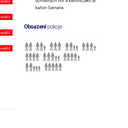
úchvatných hor a kaňonů jako je
ověřit
kaňon Samaria.
ověřit
Obsazení
pokoje
ověřit
ověřit