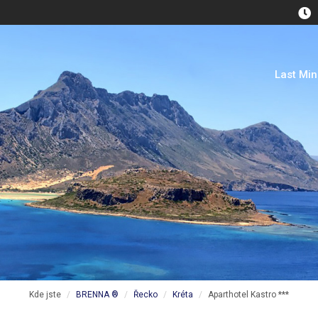
Last Mi
Kde jste
BRENNA ®
Řecko
Kréta
Aparthotel Kastro ***