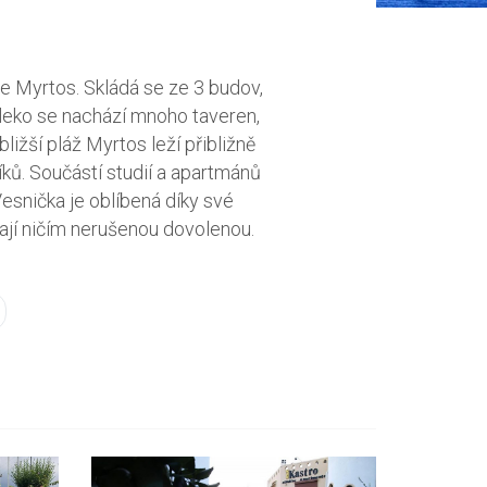
ce Myrtos. Skládá se ze 3 budov,
leko se nachází mnoho taveren,
ižší pláž Myrtos leží přibližně
íků. Součástí studií a apartmánů
Vesnička je oblíbená díky své
dají ničím nerušenou dovolenou.