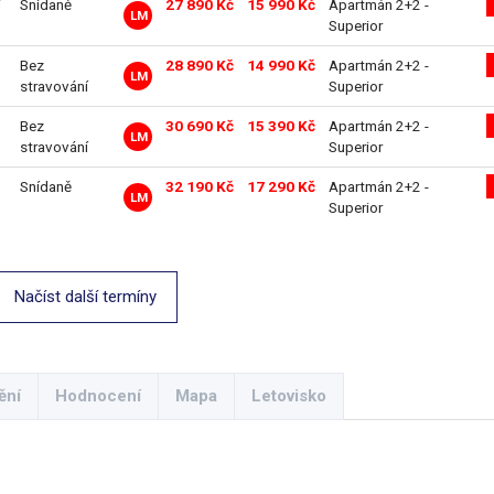
í
Snídaně
27 890 Kč
15 990 Kč
Apartmán 2+2 -
LM
Superior
Bez
28 890 Kč
14 990 Kč
Apartmán 2+2 -
LM
stravování
Superior
Bez
30 690 Kč
15 390 Kč
Apartmán 2+2 -
LM
stravování
Superior
Snídaně
32 190 Kč
17 290 Kč
Apartmán 2+2 -
LM
Superior
Načíst další termíny
ění
Hodnocení
Mapa
Letovisko