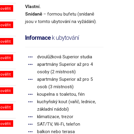
Vlastní.
ověřit
Snídaně
– formou bufetu (snídaně
jsou v tomto ubytování na vyžádání).
ověřit
Informace
k ubytování
ověřit
dvoulůžková Superior studia
ověřit
apartmány Superior až pro 4
osoby (2 místnosti)
ověřit
apartmány Superior až pro 5
osob (3 místnosti)
ověřit
koupelna s toaletou, fén
kuchyňský kout (vařič, lednice,
ověřit
základní nádobí)
klimatizace, trezor
ověřit
SAT/TV, Wi-Fi, telefon
balkon nebo terasa