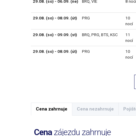
29.08. (so) - 06.09. (ne)
BRQ
,
VIE
8 noc
29.08. (so) - 08.09. (út)
PRG
10
nocí
29.08. (so) - 09.09. (st)
BRQ
,
PRG
,
BTS
,
KSC
11
nocí
29.08. (so) - 08.09. (út)
PRG
10
nocí
Cena zahrnuje
Cena nezahrnuje
Pojišt
Cena
zájezdu zahrnuje