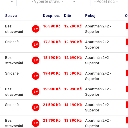
- Vyberte stravu -
- Počet nocí -
Strava
Dosp. os.
Dítě
Pokoj
O
i
Bez
16 390 Kč
12 290 Kč
Apartmán 2+2 -
LM
stravování
Superior
i
Snídaně
17 390 Kč
12 890 Kč
Apartmán 2+2 -
LM
Superior
i
Bez
18 190 Kč
12 690 Kč
Apartmán 2+2 -
LM
stravování
Superior
i
Snídaně
19 490 Kč
13 590 Kč
Apartmán 2+2 -
LM
Superior
í
Bez
19 990 Kč
12 990 Kč
Apartmán 2+2 -
LM
stravování
Superior
í
Snídaně
21 590 Kč
14 190 Kč
Apartmán 2+2 -
LM
Superior
í
Bez
21 790 Kč
13 390 Kč
Apartmán 2+2 -
LM
stravování
Superior