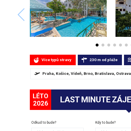
Více typů stravy
230
m
od pláže
Praha, Košice, Vídeň, Brno, Bratislava, Ostrava
LÉTO
LAST MINUTE ZÁJ
2026
Odkud to bude?
Kdy to bude?