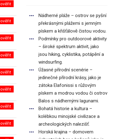
ověřit
Nádherné pláže – ostrov se pyšní
ověřit
překrásnými plážemi s jemným
pískem a křišťálově čistou vodou.
ověřit
Podmínky pro outdoorové aktivity
– široké spektrum aktivit, jako
jsou hiking, cyklistika, potápění a
ověřit
windsurfing.
Úžasné přírodní scenérie –
ověřit
jedinečné přírodní krásy, jako je
zátoka Elafonissi s růžovým
ověřit
pískem a modrou vodou či ostrov
Balos s nádhernými lagunami.
ověřit
Bohatá historie a kultura –
kolébkou minojské civilizace a
ověřit
archeologických nalezišť.
Horská krajina – domovem