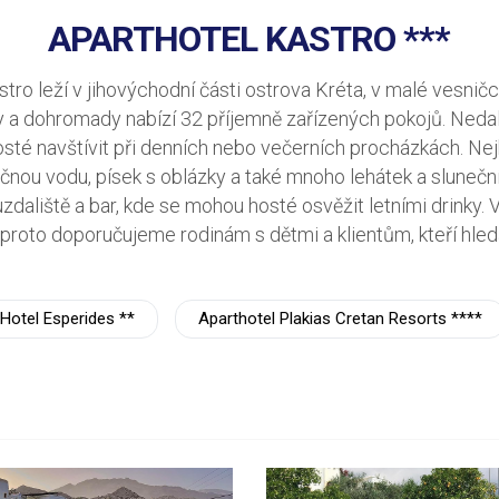
APARTHOTEL KASTRO ***
ro leží v jihovýchodní části ostrova Kréta, v malé vesnič
y a dohromady nabízí 32 příjemně zařízených pokojů. Neda
sté navštívit při denních nebo večerních procházkách. Nejbl
čnou vodu, písek s oblázky a také mnoho lehátek a slunečn
zdaliště a bar, kde se mohou hosté osvěžit letními drinky. 
 proto doporučujeme rodinám s dětmi a klientům, kteří hle
Hotel Esperides **
Aparthotel Plakias Cretan Resorts ****