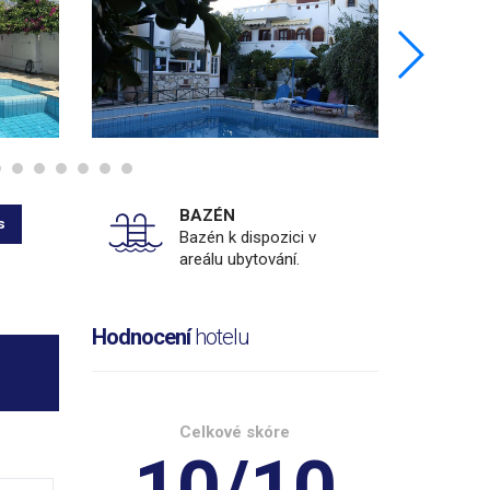
BAZÉN
s
Bazén k dispozici v
areálu ubytování.
Hodnocení
hotelu
Celkové skóre
10/10