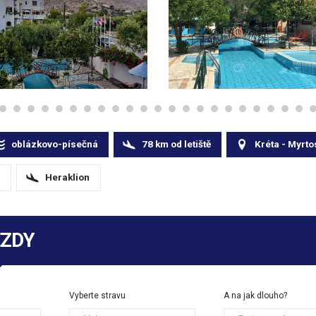
oblázkovo-písečná
78
km
od letiště
Kréta - Myrto
Heraklion
EZDY
Vyberte stravu
A na jak dlouho?