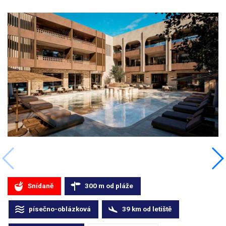
Snídaně
300
m
od pláže
písečno-oblázková
39
km
od letiště