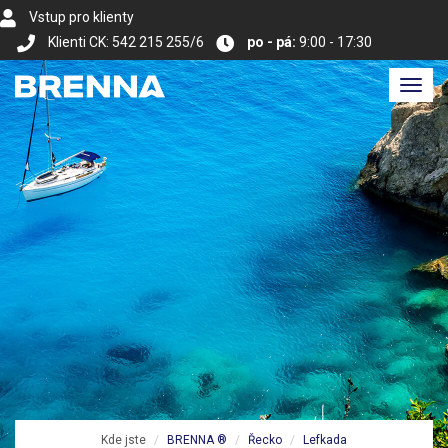
Vstup pro klienty
Klienti CK: 542 215 255/6
po - pá:
9:00 - 17:30
Toggl
navig
Kde jste
BRENNA ®
Řecko
Lefkada