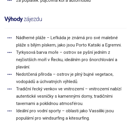
za poplatek: půjčovna kol a automobilů
Výhody
zájezdu
Nádherné pláže – Lefkáda je známá pro své malebné
pláže s bílým pískem, jako jsou Porto Katsiki a Egremni.
Tyrkysová barva moře – ostrov se pyšní jedním z
nejčistších moří v Řecku, ideálním pro šnorchlování a
plavání.
Nedotčená příroda – ostrov je plný bujné vegetace,
vodopádů a úchvatných výhledů.
Tradiční řecký venkov ve vnitrozemí – vnitrozemí nabízí
autentické vesničky s kamennými domy, tradičními
tavernami a poklidnou atmosférou.
Ideální pro vodní sporty – oblasti jako Vassiliki jsou
populární pro windsurfing a kitesurfing.