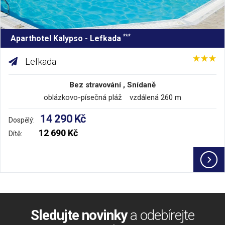
***
Aparthotel Kalypso - Lefkada
Lefkada
Bez stravování , Snídaně
oblázkovo-písečná pláž vzdálená 260 m
14 290 Kč
Dospělý:
12 690 Kč
Dítě:
Sledujte novinky
a odebírejte