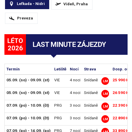
Lefkada - Nidri
Vídeň, Praha
Preveza
LÉTO
LAST MINUTE ZÁJEZDY
2026
Termín
Letiště
Nocí
Strava
Dosp. os.
05.09. (so) - 09.09. (st)
VIE
4 noci
Snídaně
25 990 Kč
LM
05.09. (so) - 09.09. (st)
VIE
4 noci
Snídaně
26 590 Kč
LM
07.09. (po) - 10.09. (čt)
PRG
3 noci
Snídaně
22 390 Kč
LM
07.09. (po) - 10.09. (čt)
PRG
3 noci
Snídaně
22 890 Kč
LM
07.09. (po) - 14.09. (po)
PRG
7 nocí
Snídaně
33 890 Kč
LM