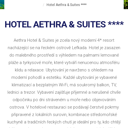
Hotel Aethra & Suites ****
HOTEL AETHRA & SUITES ****
Aethra Hotel & Suites je zcela nový moderní 4* resort
nacházející se na řeckém ostrově Lefkada. Hotel je zasazen
do malebného prostředí s výhledem na palmami lemované
pláže a tyrkysové moře, které vytváří nenucenou atmosféru
klidu a relaxace. Ubytování je navrženo s ohledem na
moderní pohodlí a estetiku. Každé ubytování je vybavené
klimatizací a bezplatným Wi-Fi, má soukromý balkon, TV,
lednici a trezor. Vybavení zajišťuje příjemné a nerušené chvíle
odpočinku po dni stráveném u moře nebo objevováním
ostrova. V hotelové restauraci se podávají čerstvé pokrmy
připravené z lokálních surovin, kombinace středomořské
kuchyně a tradičních řeckých chutí je ideální pro ty, kdo chtějí