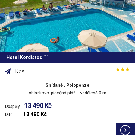
***
Hotel Kordistos
Kos
Snídaně , Polopenze
oblázkovo-písečná pláž vzdálená 0 m
13 490 Kč
Dospělý:
13 490 Kč
Dítě: