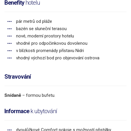
Benefity
hotelu
pár metrů od pláže
bazén se sluneční terasou
nové, moderní prostory hotelu
vhodné pro odpočinkovou dovolenou
v blízkosti promenády přístavu Nidri
vhodný výchozí bod pro objevování ostrova
Stravování
Snídaně
– formou bufetu.
Informace
k ubytování
dvoulůžkové Comfort pokoje s možností přistýlky