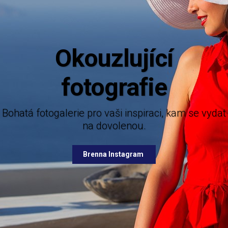
Aktuá
Mějte dokonalý přehled o novinkách 
nabízených destinací.
alerie pro vaši inspiraci, kam se vydat
na dovolenou.
Brenna Facebook
Brenna Instagram