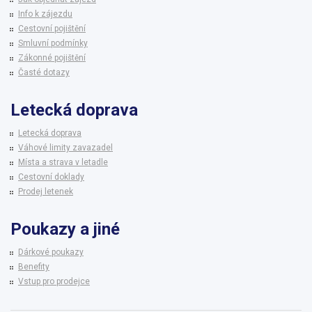
Info k zájezdu
Cestovní pojištění
Smluvní podmínky
Zákonné pojištění
Časté dotazy
Letecká doprava
Letecká doprava
Váhové limity zavazadel
Místa a strava v letadle
Cestovní doklady
Prodej letenek
Poukazy a jiné
Dárkové poukazy
Benefity
Vstup pro prodejce