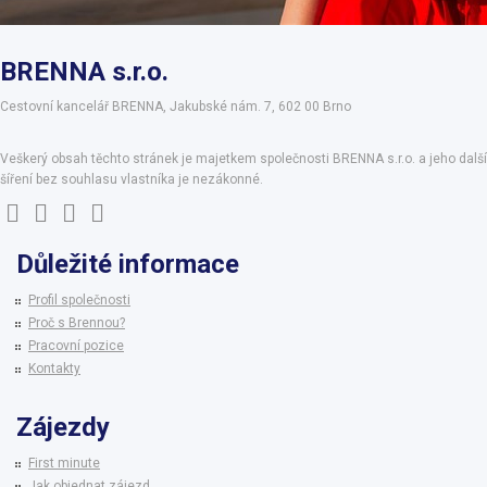
BRENNA s.r.o.
Cestovní kancelář BRENNA, Jakubské nám. 7, 602 00 Brno
Veškerý obsah těchto stránek je majetkem společnosti BRENNA s.r.o. a jeho další
šíření bez souhlasu vlastníka je nezákonné.
Důležité informace
Profil společnosti
Proč s Brennou?
Pracovní pozice
Kontakty
Zájezdy
First minute
Jak objednat zájezd