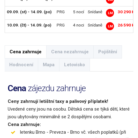
09.09. (st) - 14.09. (po)
PRG
5 nocí
Snídaně
30 290 Kč
LM
10.09. (čt) - 14.09. (po)
PRG
4 noci
Snídaně
26 590 Kč
LM
Cena zahrnuje
Cena nezahrnuje
Pojištění
Hodnocení
Mapa
Letovisko
Cena
zájezdu zahrnuje
Ceny zahrnují letištní taxy a palivový příplatek!
Uvedené ceny jsou na osobu. Dětská cena se týká dětí, které
jsou ubytovány minimálně se 2 dospělými osobami.
Cena zahrnuje:
letenku Brno - Preveza - Brno vč. všech poplatků (při