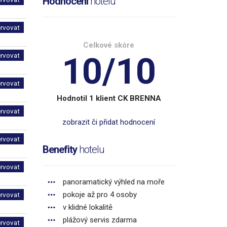
Hodnocení
hotelu
ervovat
Celkové skóre
10/10
ervovat
ervovat
Hodnotil 1 klient CK BRENNA
ervovat
zobrazit či přidat hodnocení
ervovat
Benefity
hotelu
ervovat
panoramatický výhled na moře
pokoje až pro 4 osoby
ervovat
v klidné lokalitě
plážový servis zdarma
ervovat