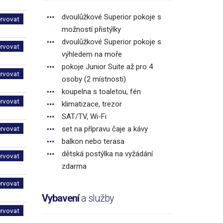
dvoulůžkové Superior pokoje s
ervovat
možností přistýlky
dvoulůžkové Superior pokoje s
ervovat
výhledem na moře
pokoje Junior Suite až pro 4
ervovat
osoby (2 místnosti)
koupelna s toaletou, fén
ervovat
klimatizace, trezor
SAT/TV, Wi-Fi
ervovat
set na přípravu čaje a kávy
balkon nebo terasa
dětská postýlka na vyžádání
ervovat
zdarma
ervovat
Vybavení
a služby
ervovat