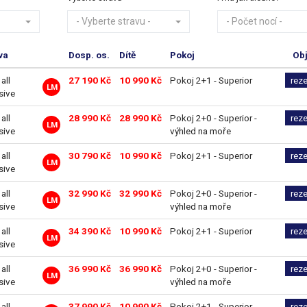
- Vyberte stravu -
- Počet nocí -
va
Dosp. os.
Dítě
Pokoj
Ob
 all
27 190 Kč
10 990 Kč
Pokoj 2+1 - Superior
rez
LM
sive
 all
28 990 Kč
28 990 Kč
Pokoj 2+0 - Superior -
rez
LM
sive
výhled na moře
 all
30 790 Kč
10 990 Kč
Pokoj 2+1 - Superior
rez
LM
sive
 all
32 990 Kč
32 990 Kč
Pokoj 2+0 - Superior -
rez
LM
sive
výhled na moře
 all
34 390 Kč
10 990 Kč
Pokoj 2+1 - Superior
rez
LM
sive
 all
36 990 Kč
36 990 Kč
Pokoj 2+0 - Superior -
rez
LM
sive
výhled na moře
 all
37 990 Kč
10 990 Kč
Pokoj 2+1 - Superior
rez