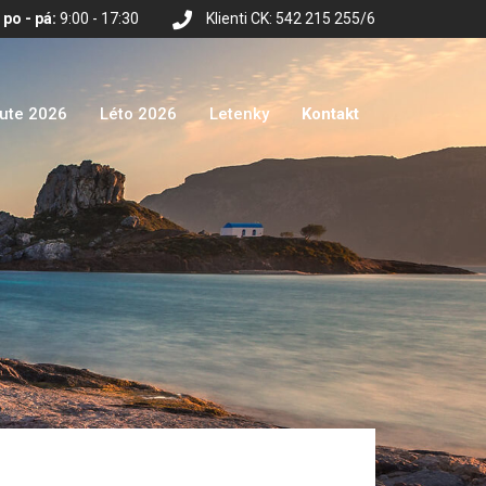
po - pá:
9:00 - 17:30
Klienti CK: 542 215 255/6
nute 2026
Léto 2026
Letenky
Kontakt