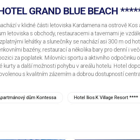
HOTEL GRAND BLUE BEACH ****
achází v klidné části letoviska Kardamena na ostrově Kos 
 letoviska s obchody, restauracemi a tavernami je vzdálen
platnými lehátky a slunečníky se nachází asi 300 m od hot
kovními bazény, restaurací a několika bary pro denní i več
pozici za poplatek. Milovníci sportu a aktivního odpočinku o
vé kurty a další možnosti pohybu v areálu hotelu. Hotel dopo
dovolenou s kvalitním zázemím a dobrou dostupností centra
partmánový dům Kontessa
Hotel Ilios.K Village Resort ****