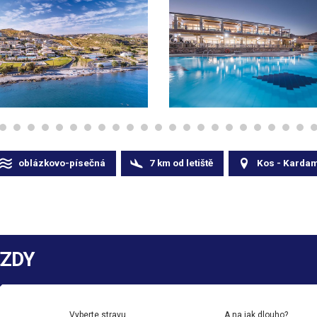
oblázkovo-písečná
7
km
od letiště
Kos - Karda
EZDY
Vyberte stravu
A na jak dlouho?