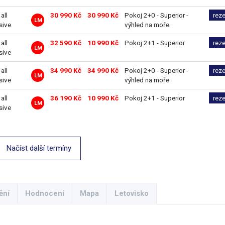
 all
30 990 Kč
30 990 Kč
Pokoj 2+0 - Superior -
rez
LM
sive
výhled na moře
 all
32 590 Kč
10 990 Kč
Pokoj 2+1 - Superior
rez
LM
sive
 all
34 990 Kč
34 990 Kč
Pokoj 2+0 - Superior -
rez
LM
sive
výhled na moře
 all
36 190 Kč
10 990 Kč
Pokoj 2+1 - Superior
rez
LM
sive
Načíst další termíny
ění
Hodnocení
Mapa
Letovisko