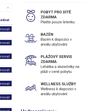
POBYT PRO DÍTĚ
ZDARMA
jednat
Platíte pouze letenku.
ervovat
BAZÉN
Bazén k dispozici v
ervovat
areálu ubytování.
ervovat
PLÁŽOVÝ SERVIS
ZDARMA
Lehátka a slunečníky na
ervovat
pláži v ceně pobytu.
ervovat
WELLNESS SLUŽBY
Wellness k dispozici v
areálu ubytování.
ervovat
ervovat