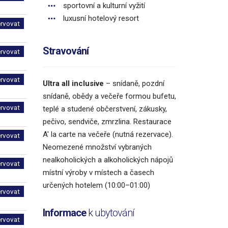
sportovní a kulturní vyžití
luxusní hotelový resort
ervovat
Stravování
ervovat
ervovat
Ultra all inclusive
– snídaně, pozdní
snídaně, obědy a večeře formou bufetu,
ervovat
teplé a studené občerstvení, zákusky,
pečivo, sendviče, zmrzlina. Restaurace
A' la carte na večeře (nutná rezervace).
ervovat
Neomezené množství vybraných
nealkoholických a alkoholických nápojů
ervovat
místní výroby v místech a časech
určených hotelem (10:00–01:00)
ervovat
Informace
k ubytování
ervovat