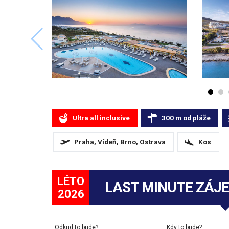
Ultra all inclusive
300
m
od pláže
Praha, Vídeň, Brno, Ostrava
Kos
LÉTO
LAST MINUTE ZÁJ
2026
Odkud to bude?
Kdy to bude?