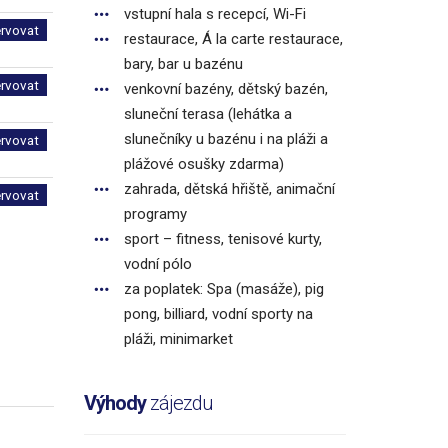
vstupní hala s recepcí, Wi-Fi
ervovat
restaurace, Á la carte restaurace,
bary, bar u bazénu
ervovat
venkovní bazény, dětský bazén,
sluneční terasa (lehátka a
slunečníky u bazénu i na pláži a
ervovat
plážové osušky zdarma)
zahrada, dětská hřiště, animační
ervovat
programy
sport – fitness, tenisové kurty,
vodní pólo
za poplatek: Spa (masáže), pig
pong, billiard, vodní sporty na
pláži, minimarket
Výhody
zájezdu