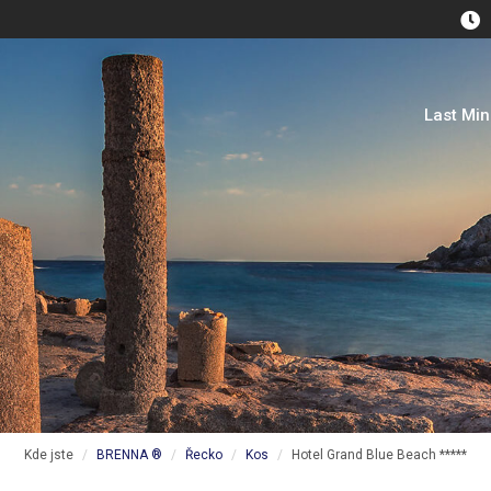
Last Mi
Kde jste
BRENNA ®
Řecko
Kos
Hotel Grand Blue Beach *****