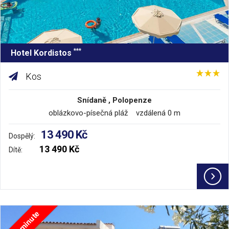
***
Hotel Kordistos
Kos
Snídaně , Polopenze
oblázkovo-písečná pláž vzdálená 0 m
13 490 Kč
Dospělý:
13 490 Kč
Dítě:
Last minute