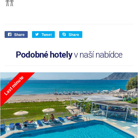
Share
Tweet
Share
Podobné hotely
v naší nabídce
Last minute