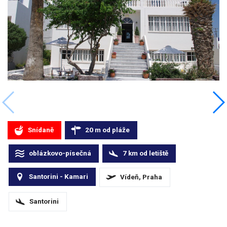
Snídaně
20
m
od pláže
oblázkovo-písečná
7
km
od letiště
Santorini - Kamari
Vídeň, Praha
Santorini