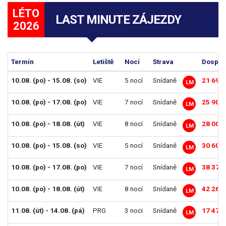
LÉTO
LAST MINUTE ZÁJEZDY
2026
Termín
Letiště
Nocí
Strava
Dosp. o
10.08. (po) - 15.08. (so)
VIE
5 nocí
Snídaně
21 690
LM
10.08. (po) - 17.08. (po)
VIE
7 nocí
Snídaně
25 902
LM
10.08. (po) - 18.08. (út)
VIE
8 nocí
Snídaně
28 008
LM
10.08. (po) - 15.08. (so)
VIE
5 nocí
Snídaně
30 600
LM
10.08. (po) - 17.08. (po)
VIE
7 nocí
Snídaně
38 376
LM
10.08. (po) - 18.08. (út)
VIE
8 nocí
Snídaně
42 264
LM
11.08. (út) - 14.08. (pá)
PRG
3 noci
Snídaně
17 478
LM