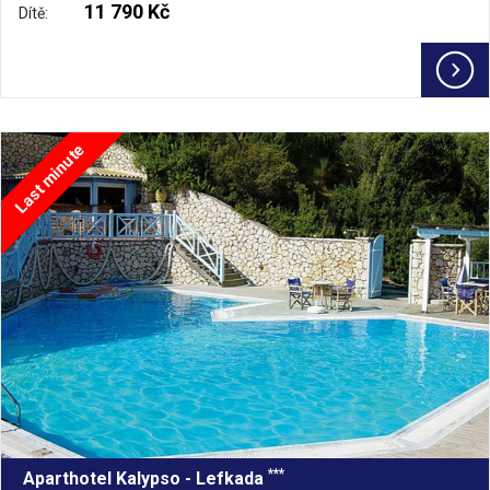
11 790 Kč
Dítě:
Last minute
***
Aparthotel Kalypso - Lefkada