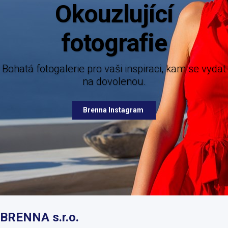
ící
fie
Mějte dokonalý přehled o novink
nabízených destinací.
togalerie pro vaši inspiraci, kam se vydat
na dovolenou.
Brenna Facebook
Brenna Instagram
BRENNA s.r.o.