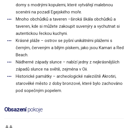
domy s modrými kopulemi, které vytvářejí malebnou
scenérii na pozadí Egejského moře.
Mnoho obchůdků a taveren –široká škála obchůdků a
taveren, kde si můžete zakoupit suvenýry a vychutnat si
autentickou řeckou kuchyni.
Krásné pláže – ostrov se pyšní unikátními plážemi s
černým, červeným a bílým pískem, jako jsou Kamari a Red
Beach.
Nádherné západy slunce – nabízí jedny z nejkrásnějších
západů slunce na světě, zejména v Oii.
Historické památky – archeologické naleziště Akrotiri,
starověké město z doby bronzové, které bylo zachováno
pod sopečným popelem.
Obsazení
pokoje