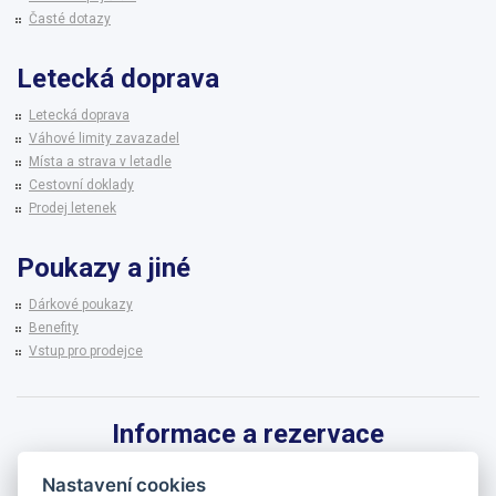
Časté dotazy
Letecká doprava
Letecká doprava
Váhové limity zavazadel
Místa a strava v letadle
Cestovní doklady
Prodej letenek
Poukazy a jiné
Dárkové poukazy
Benefity
Vstup pro prodejce
Informace a rezervace
Pro informace k zájezdům a rezervaci termínů využijte linku CK BRENNA.
Nastavení cookies