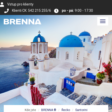
Vstup pro klienty
Klienti CK: 542 215 255/6
po - pá:
9:00 - 17:30
Toggl
navig
Kde jste
BRENNA ®
Řecko
Santorini