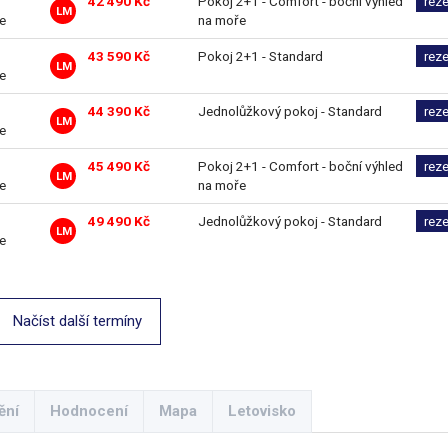
42 490 Kč
Pokoj 2+1 - Comfort - boční výhled
rez
LM
ve
na moře
43 590 Kč
Pokoj 2+1 - Standard
rez
LM
ve
44 390 Kč
Jednolůžkový pokoj - Standard
rez
LM
ve
45 490 Kč
Pokoj 2+1 - Comfort - boční výhled
rez
LM
ve
na moře
49 490 Kč
Jednolůžkový pokoj - Standard
rez
LM
ve
Načíst další termíny
ění
Hodnocení
Mapa
Letovisko