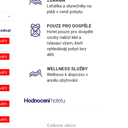
ZDARMA
Lehátka a slunečníky na
pláži v ceně pobytu.
POUZE PRO DOSPĚLÉ
jednat
Hotel pouze pro dospělé
osoby nabízí klid a
věřit
relaxaci všem, kteří
vyhledávájí pobyt bez
dětí.
věřit
WELLNESS SLUŽBY
věřit
Wellness k dispozici v
areálu ubytování.
věřit
Hodnocení
hotelu
věřit
věřit
Celkové skóre