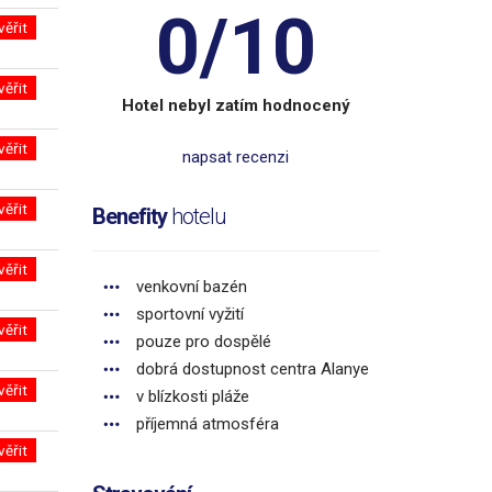
0/10
věřit
věřit
Hotel nebyl zatím hodnocený
věřit
napsat recenzi
věřit
Benefity
hotelu
věřit
venkovní bazén
sportovní vyžití
věřit
pouze pro dospělé
dobrá dostupnost centra Alanye
věřit
v blízkosti pláže
příjemná atmosféra
věřit