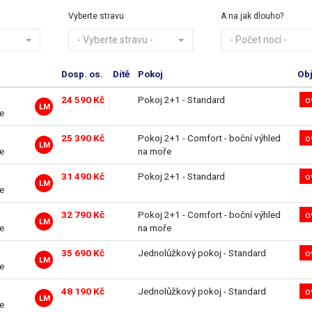
Vyberte stravu
A na jak dlouho?
- Vyberte stravu -
- Počet nocí -
Dosp. os.
Dítě
Pokoj
Ob
24 590 Kč
Pokoj 2+1 - Standard
o
LM
ve
25 390 Kč
Pokoj 2+1 - Comfort - boční výhled
o
LM
ve
na moře
31 490 Kč
Pokoj 2+1 - Standard
o
LM
ve
32 790 Kč
Pokoj 2+1 - Comfort - boční výhled
o
LM
ve
na moře
35 690 Kč
Jednolůžkový pokoj - Standard
o
LM
ve
48 190 Kč
Jednolůžkový pokoj - Standard
o
LM
ve