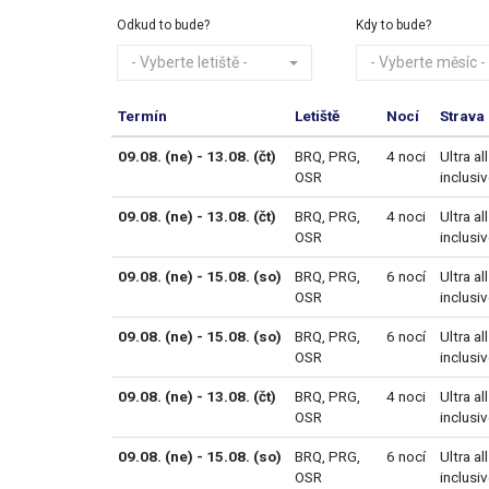
Odkud to bude?
Kdy to bude?
- Vyberte letiště -
- Vyberte měsíc -
Termín
Letiště
Nocí
Strava
09.08. (ne) - 13.08. (čt)
BRQ
,
PRG
,
4 noci
Ultra all
OSR
inclusi
09.08. (ne) - 13.08. (čt)
BRQ
,
PRG
,
4 noci
Ultra all
OSR
inclusi
09.08. (ne) - 15.08. (so)
BRQ
,
PRG
,
6 nocí
Ultra all
OSR
inclusi
09.08. (ne) - 15.08. (so)
BRQ
,
PRG
,
6 nocí
Ultra all
OSR
inclusi
09.08. (ne) - 13.08. (čt)
BRQ
,
PRG
,
4 noci
Ultra all
OSR
inclusi
09.08. (ne) - 15.08. (so)
BRQ
,
PRG
,
6 nocí
Ultra all
OSR
inclusi