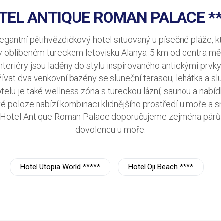
TEL ANTIQUE ROMAN PALACE **
gantní pětihvězdičkový hotel situovaný u písečné pláže, k
v oblíbeném tureckém letovisku Alanya, 5 km od centra mě
i interiéry jsou laděny do stylu inspirovaného antickými prv
vat dva venkovní bazény se sluneční terasou, lehátka a slun
otelu je také wellness zóna s tureckou lázní, saunou a nabí
své poloze nabízí kombinaci klidnějšího prostředí u moře a
vy. Hotel Antique Roman Palace doporučujeme zejména párů
dovolenou u moře.
Hotel Utopia World *****
Hotel Oji Beach ****