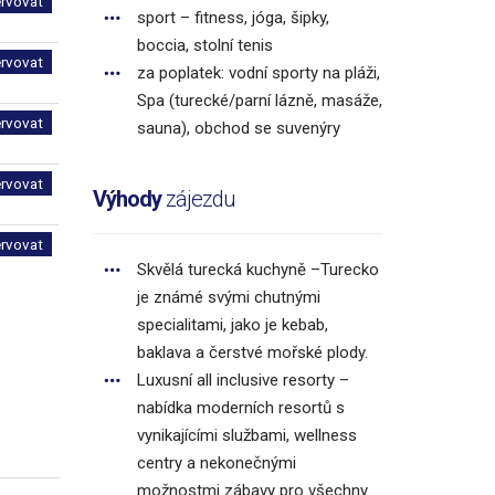
ervovat
sport – fitness, jóga, šipky,
boccia, stolní tenis
ervovat
za poplatek: vodní sporty na pláži,
Spa (turecké/parní lázně, masáže,
ervovat
sauna), obchod se suvenýry
ervovat
Výhody
zájezdu
ervovat
Skvělá turecká kuchyně –Turecko
je známé svými chutnými
specialitami, jako je kebab,
baklava a čerstvé mořské plody.
Luxusní all inclusive resorty –
nabídka moderních resortů s
vynikajícími službami, wellness
centry a nekonečnými
možnostmi zábavy pro všechny