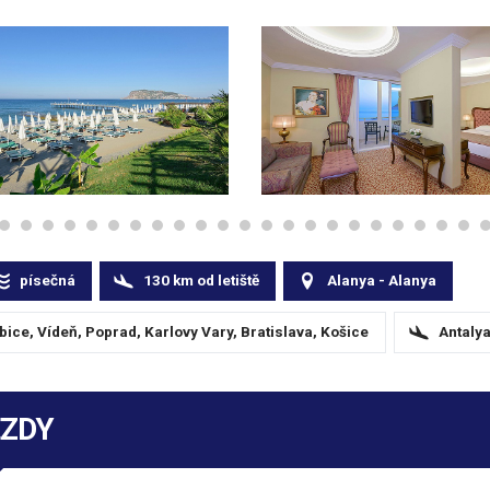
písečná
130
km
od letiště
Alanya - Alanya
ice, Vídeň, Poprad, Karlovy Vary, Bratislava, Košice
Antaly
EZDY