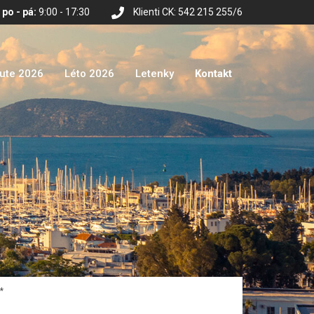
po - pá:
9:00 - 17:30
Klienti CK: 542 215 255/6
nute 2026
Léto 2026
Letenky
Kontakt
*