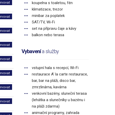
ervovat
koupelna s toaletou, fén
klimatizace, trezor
minibar za poplatek
ervovat
SAT/TV, Wi-Fi
set na přípravu čaje a kávy
ervovat
balkon nebo terasa
ervovat
Vybavení
a služby
ervovat
vstupní hala s recepcí, Wi-Fi
ervovat
restaurace A' la carte restaurace,
bar, bar na pláži, disco bar,
zmrzlinárna, kavárna
ervovat
venkovní bazény, sluneční terasa
(lehátka a slunečníky u bazénu i
ervovat
na pláži zdarma)
animační programy, zahrada