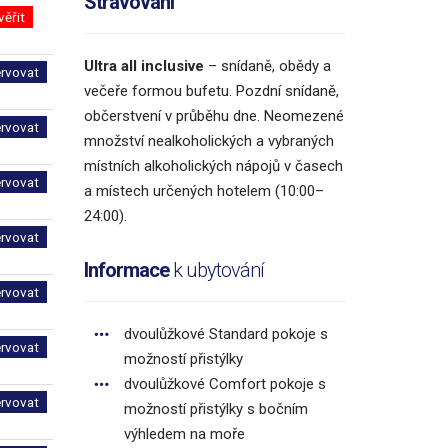
Stravování
věřit
Ultra all inclusive
– snídaně, obědy a
ervovat
večeře formou bufetu. Pozdní snídaně,
občerstvení v průběhu dne. Neomezené
ervovat
množství nealkoholických a vybraných
místních alkoholických nápojů v časech
ervovat
a místech určených hotelem (10:00–
24:00).
ervovat
Informace
k ubytování
ervovat
dvoulůžkové Standard pokoje s
ervovat
možností přistýlky
dvoulůžkové Comfort pokoje s
ervovat
možností přistýlky s bočním
výhledem na moře