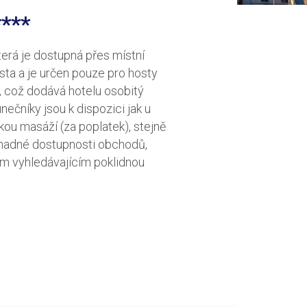
***
terá je dostupná přes místní
sta a je určen pouze pro hosty
ky, což dodává hotelu osobitý
ečníky jsou k dispozici jak u
dkou masáží (za poplatek), stejně
 snadné dostupnosti obchodů,
m vyhledávajícím poklidnou