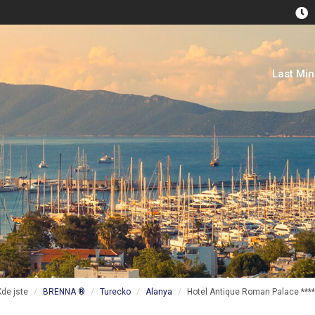
Last Mi
Kde jste
BRENNA ®
Turecko
Alanya
Hotel Antique Roman Palace ****