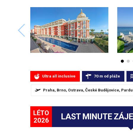
Ultra all inclusive
70
m
od pláže
Praha, Brno, Ostrava, České Budějovice, Pardub
LÉTO
LAST MINUTE ZÁJ
2026