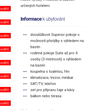
určených hotelem.
ověřit
Informace
k ubytování
ověřit
dvoulůžkové Superior pokoje s
ověřit
možností přistýlky s výhledem na
bazén
ověřit
rodinné pokoje Suite až pro 4
osoby (3 místnosti) s výhledem
ověřit
na bazén
koupelna s toaletou, fén
ověřit
klimatizace, trezor, minibar
SAT/TV, telefon
ověřit
set pro přípravu čaje a kávy
balkon nebo terasa
ověřit