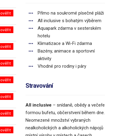
Přímo na soukromé písečné pláži
ověřit
All inclusive s bohatým výběrem
Aquapark zdarma v sesterském
ověřit
hotelu
Klimatizace a Wi-Fi zdarma
ověřit
Bazény, animace a sportovní
aktivity
ověřit
Vhodné pro rodiny i páry
ověřit
Stravování
ověřit
All inclusive
– snídaně, obědy a večeře
formou bufetu, občerstvení během dne.
ověřit
Neomezené množství vybraných
nealkoholických a alkoholických nápojů
ověřit
místní výroby v místech a časech