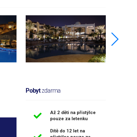
Pobyt
zdarma
Až 2 děti na přistýlce
pouze za letenku
Dítě do 12 let na