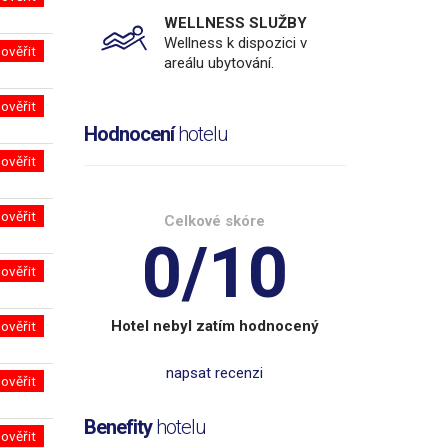
WELLNESS SLUŽBY
Wellness k dispozici v
ověřit
areálu ubytování.
ověřit
Hodnocení
hotelu
ověřit
ověřit
Celkové skóre
0/10
ověřit
Hotel nebyl zatím hodnocený
ověřit
napsat recenzi
ověřit
Benefity
hotelu
ověřit