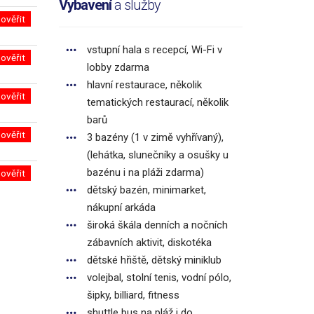
Vybavení
a služby
ověřit
vstupní hala s recepcí, Wi-Fi v
ověřit
lobby zdarma
hlavní restaurace, několik
ověřit
tematických restaurací, několik
barů
ověřit
3 bazény (1 v zimě vyhřívaný),
(lehátka, slunečníky a osušky u
bazénu i na pláži zdarma)
ověřit
dětský bazén, minimarket,
nákupní arkáda
široká škála denních a nočních
zábavních aktivit, diskotéka
dětské hřiště, dětský miniklub
volejbal, stolní tenis, vodní pólo,
šipky, billiard, fitness
shuttle bus na pláž i do