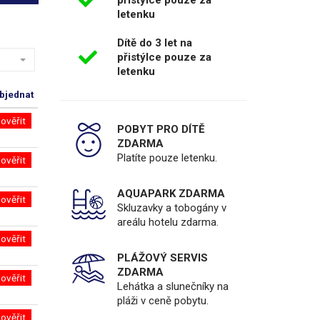
přistýlce pouze za
letenku
Dítě do 3 let na
přistýlce pouze za
letenku
bjednat
ověřit
POBYT PRO DÍTĚ
ZDARMA
Platíte pouze letenku.
ověřit
AQUAPARK ZDARMA
ověřit
Skluzavky a tobogány v
areálu hotelu zdarma.
ověřit
PLÁŽOVÝ SERVIS
ZDARMA
ověřit
Lehátka a slunečníky na
pláži v ceně pobytu.
ověřit