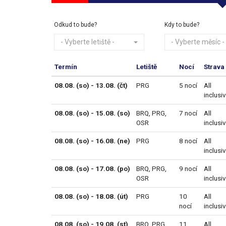
Odkud to bude?
Kdy to bude?
- Vyberte letiště -
- Vyberte měsíc -
Termín
Letiště
Nocí
Strava
08.08. (so) - 13.08. (čt)
PRG
5 nocí
All
inclusi
08.08. (so) - 15.08. (so)
BRQ
,
PRG
,
7 nocí
All
OSR
inclusi
08.08. (so) - 16.08. (ne)
PRG
8 nocí
All
inclusi
08.08. (so) - 17.08. (po)
BRQ
,
PRG
,
9 nocí
All
OSR
inclusi
08.08. (so) - 18.08. (út)
PRG
10
All
nocí
inclusi
08.08. (so) - 19.08. (st)
BRQ
,
PRG
,
11
All