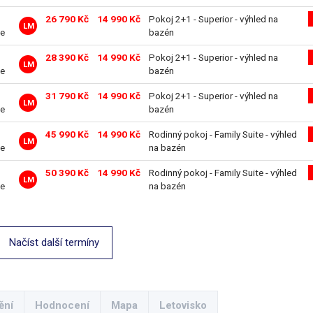
26 790 Kč
14 990 Kč
Pokoj 2+1 - Superior - výhled na
LM
ve
bazén
28 390 Kč
14 990 Kč
Pokoj 2+1 - Superior - výhled na
LM
ve
bazén
31 790 Kč
14 990 Kč
Pokoj 2+1 - Superior - výhled na
LM
ve
bazén
45 990 Kč
14 990 Kč
Rodinný pokoj - Family Suite - výhled
LM
ve
na bazén
50 390 Kč
14 990 Kč
Rodinný pokoj - Family Suite - výhled
LM
ve
na bazén
Načíst další termíny
ění
Hodnocení
Mapa
Letovisko