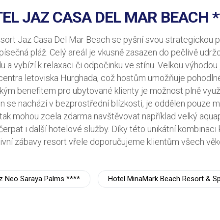
EL JAZ CASA DEL MAR BEACH *
sort Jaz Casa Del Mar Beach se pyšní svou strategickou p
ísečná pláž. Celý areál je vkusně zasazen do pečlivě udržo
du a vybízí k relaxaci či odpočinku ve stínu. Velkou výhodo
o centra letoviska Hurghada, což hostům umožňuje pohodln
kým benefitem pro ubytované klienty je možnost plně využ
n se nachází v bezprostřední blízkosti, je oddělen pouze 
 tak mohou zcela zdarma navštěvovat například velký aquap
čerpat i další hotelové služby. Díky této unikátní kombinaci
ivní zábavy resort vřele doporučujeme klientům všech věk
z Neo Saraya Palms ****
Hotel MinaMark Beach Resort & Sp