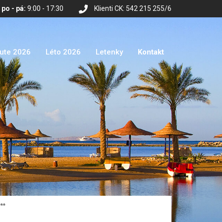
po - pá:
9:00 - 17:30
Klienti CK: 542 215 255/6
nute 2026
Léto 2026
Letenky
Kontakt
**