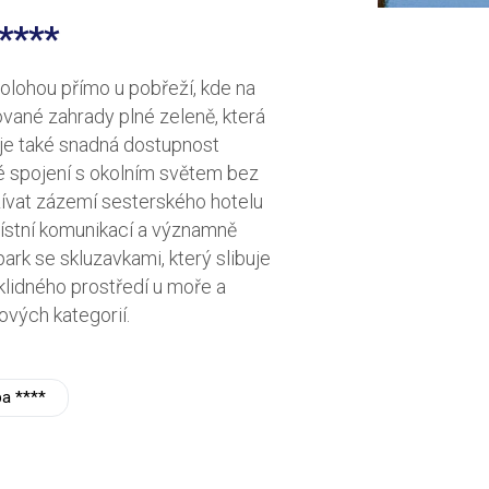
****
olohou přímo u pobřeží, kde na
vané zahrady plné zeleně, která
u je také snadná dostupnost
é spojení s okolním světem bez
ívat zázemí sesterského hotelu
místní komunikací a významně
ark se skluzavkami, který slibuje
 klidného prostředí u moře a
ových kategorií.
a ****