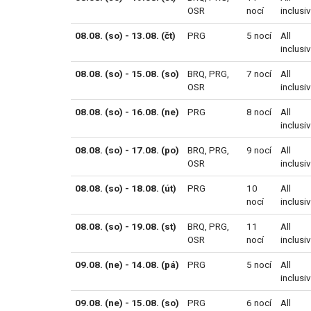
OSR
nocí
inclusi
08.08. (so) - 13.08. (čt)
PRG
5 nocí
All
inclusi
08.08. (so) - 15.08. (so)
BRQ
,
PRG
,
7 nocí
All
OSR
inclusi
08.08. (so) - 16.08. (ne)
PRG
8 nocí
All
inclusi
08.08. (so) - 17.08. (po)
BRQ
,
PRG
,
9 nocí
All
OSR
inclusi
08.08. (so) - 18.08. (út)
PRG
10
All
nocí
inclusi
08.08. (so) - 19.08. (st)
BRQ
,
PRG
,
11
All
OSR
nocí
inclusi
09.08. (ne) - 14.08. (pá)
PRG
5 nocí
All
inclusi
09.08. (ne) - 15.08. (so)
PRG
6 nocí
All