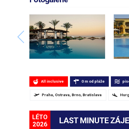
All inclusive
0
m
od pláže
pís
Praha, Ostrava, Brno, Bratislava
Hurg
LÉTO
LAST MINUTE ZÁJ
2026