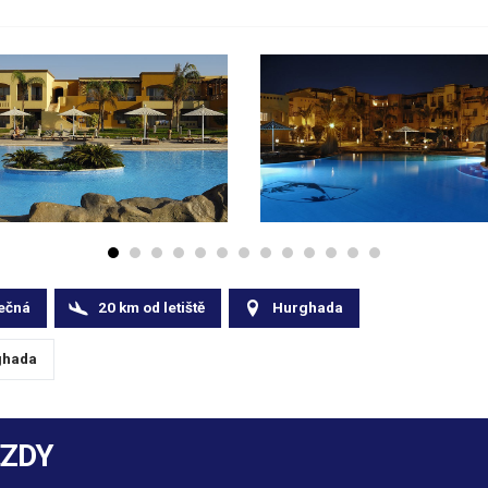
ečná
20
km
od letiště
Hurghada
hada
EZDY