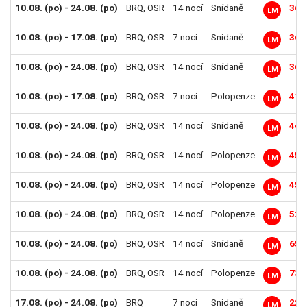
10.08. (po) - 24.08. (po)
BRQ
,
OSR
14 nocí
Snídaně
36 
LM
10.08. (po) - 17.08. (po)
BRQ
,
OSR
7 nocí
Snídaně
36 
LM
10.08. (po) - 24.08. (po)
BRQ
,
OSR
14 nocí
Snídaně
36 
LM
10.08. (po) - 17.08. (po)
BRQ
,
OSR
7 nocí
Polopenze
41 
LM
10.08. (po) - 24.08. (po)
BRQ
,
OSR
14 nocí
Snídaně
44 
LM
10.08. (po) - 24.08. (po)
BRQ
,
OSR
14 nocí
Polopenze
45 
LM
10.08. (po) - 24.08. (po)
BRQ
,
OSR
14 nocí
Polopenze
45 
LM
10.08. (po) - 24.08. (po)
BRQ
,
OSR
14 nocí
Polopenze
52 
LM
10.08. (po) - 24.08. (po)
BRQ
,
OSR
14 nocí
Snídaně
65 
LM
10.08. (po) - 24.08. (po)
BRQ
,
OSR
14 nocí
Polopenze
73 
LM
17.08. (po) - 24.08. (po)
BRQ
7 nocí
Snídaně
22 
LM