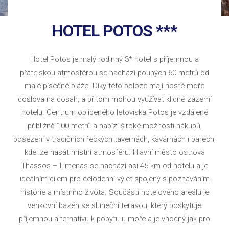
HOTEL POTOS ***
Hotel Potos je malý rodinný 3* hotel s příjemnou a
přátelskou atmosférou se nachází pouhých 60 metrů od
malé písečné pláže. Díky této poloze mají hosté moře
doslova na dosah, a přitom mohou využívat klidné zázemí
hotelu. Centrum oblíbeného letoviska Potos je vzdálené
přibližně 100 metrů a nabízí široké možnosti nákupů,
posezení v tradičních řeckých tavernách, kavárnách i barech,
kde lze nasát místní atmosféru. Hlavní město ostrova
Thassos – Limenas se nachází asi 45 km od hotelu a je
ideálním cílem pro celodenní výlet spojený s poznáváním
historie a místního života. Součástí hotelového areálu je
venkovní bazén se sluneční terasou, který poskytuje
příjemnou alternativu k pobytu u moře a je vhodný jak pro