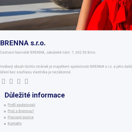
BRENNA s.r.o.
Cestovní kancelář BRENNA, Jakubské nám. 7, 602 00 Brno
Veškerý obsah těchto stránek je majetkem společnosti BRENNA s.r.o. a jeho další
šíření bez souhlasu vlastníka je nezákonné.
Důležité informace
Profil společnosti
Proč s Brennou?
Pracovní pozice
Kontakty