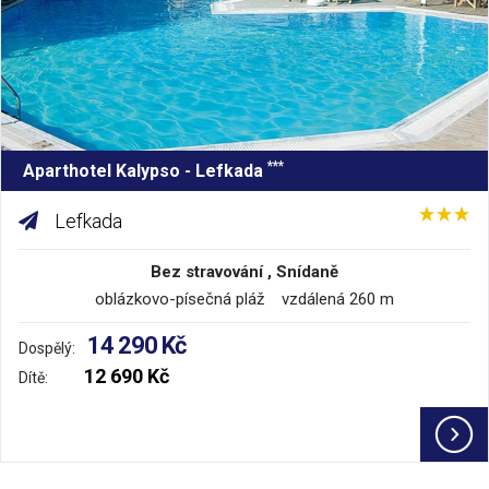
***
Aparthotel Kalypso - Lefkada
Lefkada
Bez stravování , Snídaně
oblázkovo-písečná pláž vzdálená 260 m
14 290 Kč
Dospělý:
12 690 Kč
Dítě: