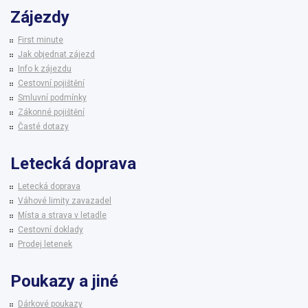
Zájezdy
First minute
Jak objednat zájezd
Info k zájezdu
Cestovní pojištění
Smluvní podmínky
Zákonné pojištění
Časté dotazy
Letecká doprava
Letecká doprava
Váhové limity zavazadel
Místa a strava v letadle
Cestovní doklady
Prodej letenek
Poukazy a jiné
Dárkové poukazy