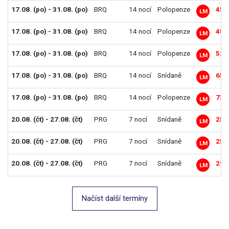
17.08. (po) - 31.08. (po)
BRQ
14 nocí
Polopenze
45 
LM
17.08. (po) - 31.08. (po)
BRQ
14 nocí
Polopenze
45 
LM
17.08. (po) - 31.08. (po)
BRQ
14 nocí
Polopenze
52 
LM
17.08. (po) - 31.08. (po)
BRQ
14 nocí
Snídaně
65 
LM
17.08. (po) - 31.08. (po)
BRQ
14 nocí
Polopenze
73 
LM
20.08. (čt) - 27.08. (čt)
PRG
7 nocí
Snídaně
25 
LM
20.08. (čt) - 27.08. (čt)
PRG
7 nocí
Snídaně
25 
LM
20.08. (čt) - 27.08. (čt)
PRG
7 nocí
Snídaně
29 
LM
Načíst další termíny