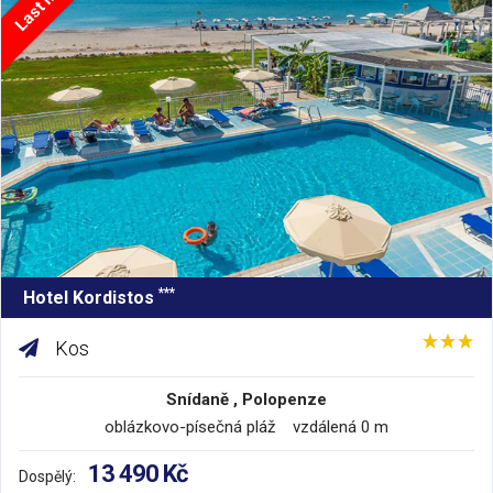
***
Hotel Kordistos
Kos
Snídaně , Polopenze
oblázkovo-písečná pláž vzdálená 0 m
13 490 Kč
Dospělý: