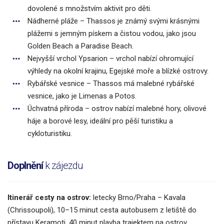
dovolené s množstvím aktivit pro děti.
Nádherné pláže – Thassos je známý svými krásnými
plážemi s jemným pískem a čistou vodou, jako jsou
Golden Beach a Paradise Beach.
Nejvyšší vrchol Ypsarion – vrchol nabízí ohromující
výhledy na okolní krajinu, Egejské moře a blízké ostrovy.
Rybářské vesnice – Thassos má malebné rybářské
vesnice, jako je Limenas a Potos.
Úchvatná příroda – ostrov nabízí malebné hory, olivové
háje a borové lesy, ideální pro pěší turistiku a
cykloturistiku.
Doplnění
k zájezdu
Itinerář cesty na ostrov:
letecky Brno/Praha – Kavala
(Chrissoupoli), 10–15 minut cesta autobusem z letiště do
přístavu Keramoti, 40 minut plavba trajektem na ostrov