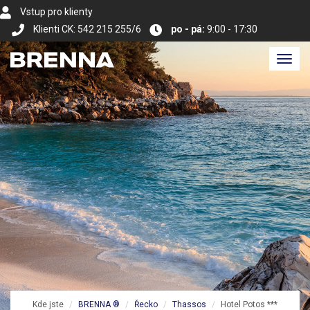
Vstup pro klienty
Klienti CK: 542 215 255/6
po - pá:
9:00 - 17:30
Toggl
navig
Kde jste
BRENNA ®
Řecko
Thassos
Hotel Potos ***