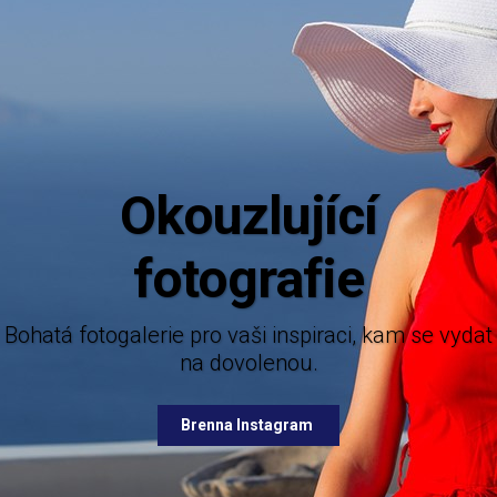
Aktuální in
Mějte dokonalý přehled o novinkách z ná
nabízených destinací.
e pro vaši inspiraci, kam se vydat
na dovolenou.
Brenna Facebook
Brenna Instagram