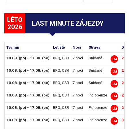
LÉTO
LAST MINUTE ZÁJEZDY
2026
Termín
Letiště
Nocí
Strava
Dos
10.08. (po) - 17.08. (po)
BRQ
,
OSR
7 nocí
Snídaně
22 
LM
10.08. (po) - 17.08. (po)
BRQ
,
OSR
7 nocí
Snídaně
22 
LM
10.08. (po) - 17.08. (po)
BRQ
,
OSR
7 nocí
Snídaně
26 
LM
10.08. (po) - 17.08. (po)
BRQ
,
OSR
7 nocí
Polopenze
27 
LM
10.08. (po) - 17.08. (po)
BRQ
,
OSR
7 nocí
Polopenze
27 
LM
10.08. (po) - 17.08. (po)
BRQ
,
OSR
7 nocí
Polopenze
30 
LM