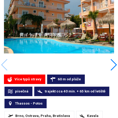
Více typů stravy
60
m
od pláže
písečná
trajekt cca 40 min. + 65
km
od letiště
Thassos - Potos
Brno, Ostrava, Praha, Bratislava
Kavala