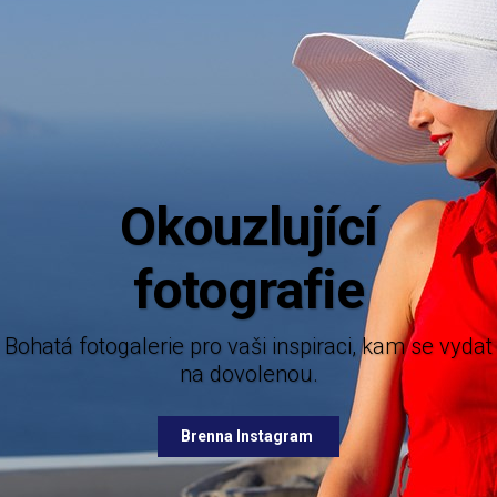
zlující
ografie
Mějte dokonalý přehled o novi
nabízených destinac
 fotogalerie pro vaši inspiraci, kam se vydat
na dovolenou.
Brenna Facebook
Brenna Instagram