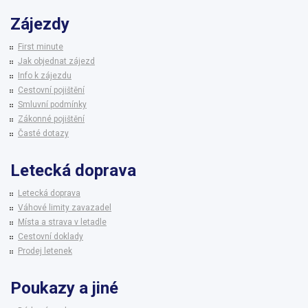
Zájezdy
First minute
Jak objednat zájezd
Info k zájezdu
Cestovní pojištění
Smluvní podmínky
Zákonné pojištění
Časté dotazy
Letecká doprava
Letecká doprava
Váhové limity zavazadel
Místa a strava v letadle
Cestovní doklady
Prodej letenek
Poukazy a jiné