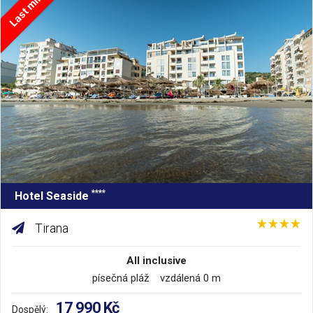
Last minute
****
Hotel Seaside
Tirana
All inclusive
písečná pláž vzdálená 0 m
17 990 Kč
Dospělý: