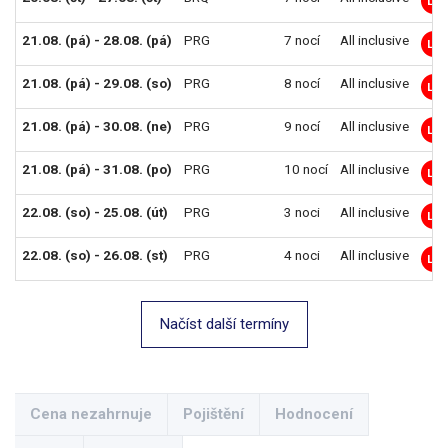
LM
21.08. (pá) - 28.08. (pá)
PRG
7 nocí
All inclusive
LM
21.08. (pá) - 29.08. (so)
PRG
8 nocí
All inclusive
LM
21.08. (pá) - 30.08. (ne)
PRG
9 nocí
All inclusive
LM
21.08. (pá) - 31.08. (po)
PRG
10 nocí
All inclusive
LM
22.08. (so) - 25.08. (út)
PRG
3 noci
All inclusive
LM
22.08. (so) - 26.08. (st)
PRG
4 noci
All inclusive
LM
Načíst další termíny
Cena nezahrnuje
Pojištění
Hodnocení