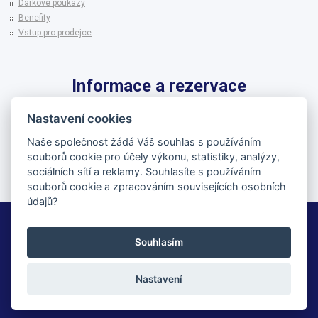
Dárkové poukazy
Benefity
Vstup pro prodejce
Informace a rezervace
Pro informace k zájezdům a rezervaci termínů využijte linku CK BRENNA.
Nastavení cookies
542 215 256
Naše společnost žádá Váš souhlas s používáním
souborů cookie pro účely výkonu, statistiky, analýzy,
brenna@brenna.cz
sociálních sítí a reklamy. Souhlasíte s používáním
souborů cookie a zpracováním souvisejících osobních
údajů?
BRENNA cestovní kancelář
Souhlasím
© 2026 | All Rights Reserved
Nastavení