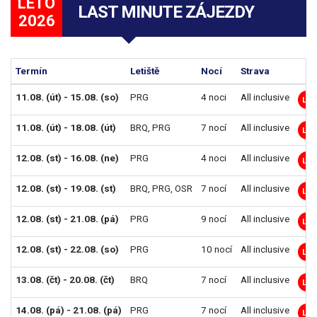
LÉTO
LAST MINUTE ZÁJEZDY
2026
Termín
Letiště
Nocí
Strava
11.08. (út) - 15.08. (so)
PRG
4 noci
All inclusive
LM
11.08. (út) - 18.08. (út)
BRQ
,
PRG
7 nocí
All inclusive
LM
12.08. (st) - 16.08. (ne)
PRG
4 noci
All inclusive
LM
12.08. (st) - 19.08. (st)
BRQ
,
PRG
,
OSR
7 nocí
All inclusive
LM
12.08. (st) - 21.08. (pá)
PRG
9 nocí
All inclusive
LM
12.08. (st) - 22.08. (so)
PRG
10 nocí
All inclusive
LM
13.08. (čt) - 20.08. (čt)
BRQ
7 nocí
All inclusive
LM
14.08. (pá) - 21.08. (pá)
PRG
7 nocí
All inclusive
LM