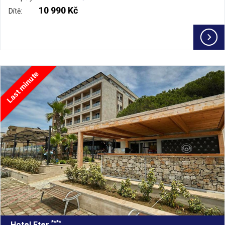
10 990 Kč
Dítě:
Last minute
****
Hotel Eter