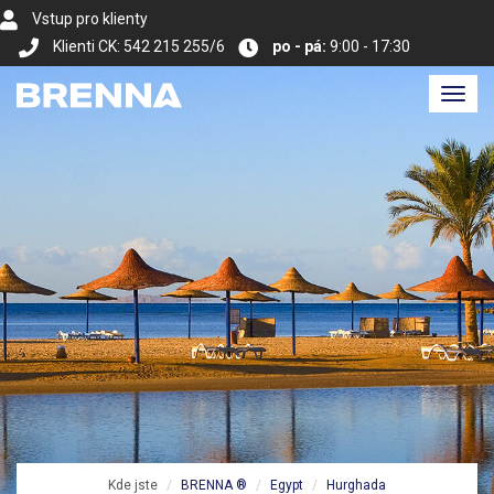
Vstup pro klienty
Klienti CK: 542 215 255/6
po - pá:
9:00 - 17:30
Toggl
navig
Kde jste
BRENNA ®
Egypt
Hurghada