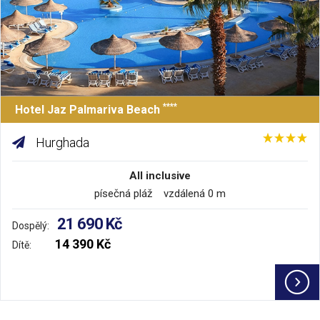
****
Hotel Jaz Palmariva Beach
Hurghada
All inclusive
písečná pláž vzdálená 0 m
21 690 Kč
Dospělý:
14 390 Kč
Dítě: