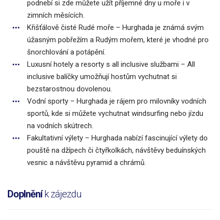
podnebí si zde můžete užít příjemné dny u moře i v
zimních měsících.
Křišťálově čisté Rudé moře – Hurghada je známá svým
úžasným pobřežím a Rudým mořem, které je vhodné pro
šnorchlování a potápění.
Luxusní hotely a resorty s all inclusive službami – All
inclusive balíčky umožňují hostům vychutnat si
bezstarostnou dovolenou.
Vodní sporty – Hurghada je rájem pro milovníky vodních
sportů, kde si můžete vychutnat windsurfing nebo jízdu
na vodních skútrech.
Fakultativní výlety – Hurghada nabízí fascinující výlety do
pouště na džípech či čtyřkolkách, návštěvy beduínských
vesnic a návštěvu pyramid a chrámů.
Doplnění
k zájezdu