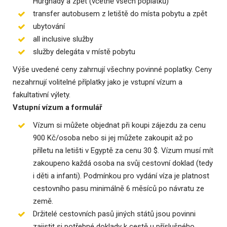
Hurghady a zpět (včetně všech poplatků)
transfer autobusem z letiště do místa pobytu a zpět
ubytování
all inclusive služby
služby delegáta v místě pobytu
Výše uvedené ceny zahrnují všechny povinné poplatky. Ceny
nezahrnují volitelné příplatky jako je vstupní vízum a
fakultativní výlety.
Vstupní vízum a formulář
Vízum si můžete objednat při koupi zájezdu za cenu
900 Kč/osoba nebo si jej můžete zakoupit až po
příletu na letišti v Egyptě za cenu 30 $. Vízum musí mít
zakoupeno každá osoba na svůj cestovní doklad (tedy
i děti a infanti). Podmínkou pro vydání víza je platnost
cestovního pasu minimálně 6 měsíců po návratu ze
země.
Držitelé cestovních pasů jiných států jsou povinni
zajistit si potřebné doklady k cestě u příslušného