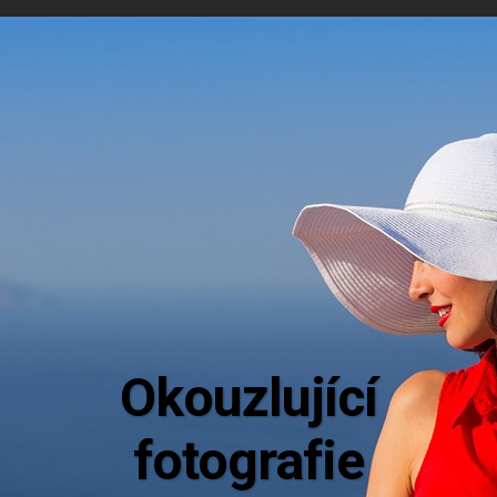
Aktuální in
Mějte dokonalý přehled o novinkách z ná
nabízených destinací.