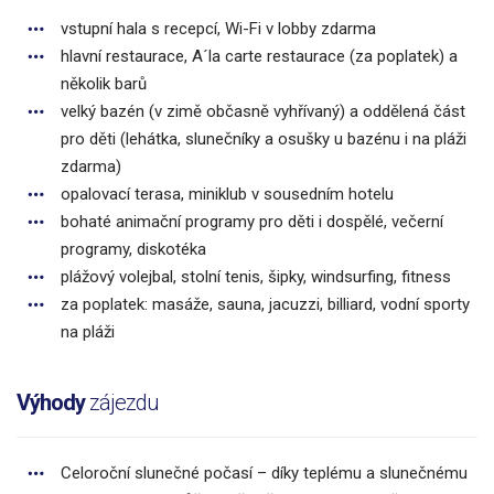
vstupní hala s recepcí, Wi-Fi v lobby zdarma
hlavní restaurace, A´la carte restaurace (za poplatek) a
několik barů
velký bazén (v zimě občasně vyhřívaný) a oddělená část
pro děti (lehátka, slunečníky a osušky u bazénu i na pláži
zdarma)
opalovací terasa, miniklub v sousedním hotelu
bohaté animační programy pro děti i dospělé, večerní
programy, diskotéka
plážový volejbal, stolní tenis, šipky, windsurfing, fitness
za poplatek: masáže, sauna, jacuzzi, billiard, vodní sporty
na pláži
Výhody
zájezdu
Celoroční slunečné počasí – díky teplému a slunečnému