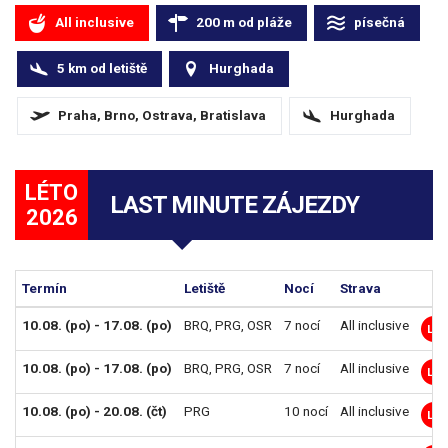
All inclusive
200
m
od pláže
písečná
5
km
od letiště
Hurghada
Praha, Brno, Ostrava, Bratislava
Hurghada
LÉTO
LAST MINUTE ZÁJEZDY
2026
Termín
Letiště
Nocí
Strava
10.08. (po) - 17.08. (po)
BRQ
,
PRG
,
OSR
7 nocí
All inclusive
LM
10.08. (po) - 17.08. (po)
BRQ
,
PRG
,
OSR
7 nocí
All inclusive
LM
10.08. (po) - 20.08. (čt)
PRG
10 nocí
All inclusive
LM