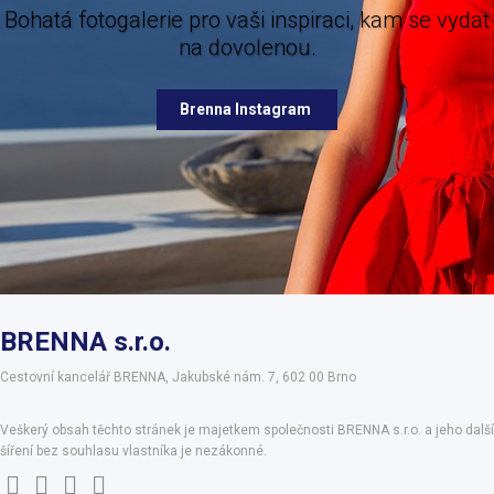
e pro vaši inspiraci, kam se vydat
na dovolenou.
Brenna Facebook
Brenna Instagram
BRENNA s.r.o.
Cestovní kancelář BRENNA, Jakubské nám. 7, 602 00 Brno
Veškerý obsah těchto stránek je majetkem společnosti BRENNA s.r.o. a jeho další
šíření bez souhlasu vlastníka je nezákonné.