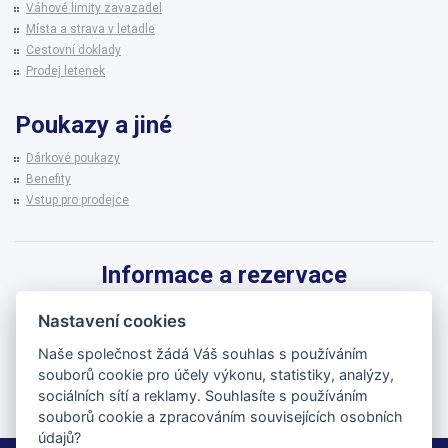
Váhové limity zavazadel
Místa a strava v letadle
Cestovní doklady
Prodej letenek
Poukazy a jiné
Dárkové poukazy
Benefity
Vstup pro prodejce
Informace a rezervace
Pro informace k zájezdům a rezervaci termínů využijte linku CK BRENNA.
Nastavení cookies
542 215 256
Naše společnost žádá Váš souhlas s používáním
souborů cookie pro účely výkonu, statistiky, analýzy,
brenna@brenna.cz
sociálních sítí a reklamy. Souhlasíte s používáním
souborů cookie a zpracováním souvisejících osobních
údajů?