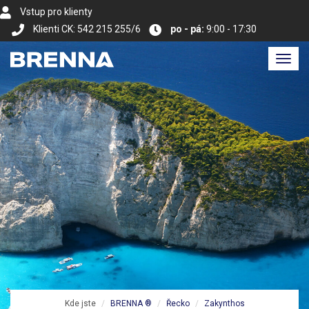
Vstup pro klienty
Klienti CK: 542 215 255/6
po - pá:
9:00 - 17:30
Toggl
navig
Kde jste
BRENNA ®
Řecko
Zakynthos