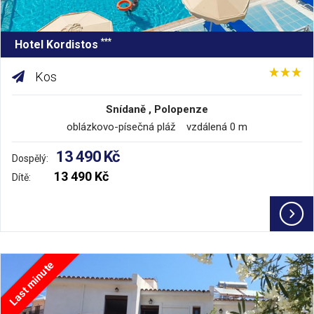
***
Hotel Kordistos
Kos
Snídaně , Polopenze
oblázkovo-písečná pláž vzdálená 0 m
13 490 Kč
Dospělý:
13 490 Kč
Dítě:
Last minute