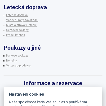
Letecká doprava
Letecká doprava
Váhové limity zavazadel
Místa a strava v letadle
Cestovní doklady
Prodej letenek
Poukazy a jiné
Dárkové poukazy
Benefity
Vstup pro prodejce
Informace a rezervace
Pro informace k zájezdům a rezervaci termínů využijte linku CK BRENNA.
Nastavení cookies
542 215 256
Naše společnost žádá Váš souhlas s používáním