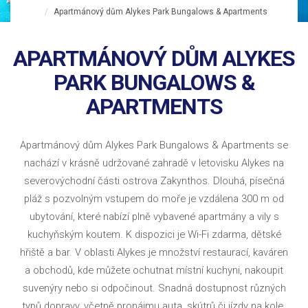
Apartmánový dům Alykes Park Bungalows & Apartments
APARTMÁNOVÝ DŮM ALYKES
PARK BUNGALOWS &
APARTMENTS
Apartmánový dům Alykes Park Bungalows & Apartments se
nachází v krásně udržované zahradě v letovisku Alykes na
severovýchodní části ostrova Zakynthos. Dlouhá, písečná
pláž s pozvolným vstupem do moře je vzdálena 300 m od
ubytování, které nabízí plně vybavené apartmány a vily s
kuchyňským koutem. K dispozici je Wi-Fi zdarma, dětské
hřiště a bar. V oblasti Alykes je množství restaurací, kaváren
a obchodů, kde můžete ochutnat místní kuchyni, nakoupit
suvenýry nebo si odpočinout. Snadná dostupnost různých
typů dopravy, včetně pronájmu auta, skútrů či jízdy na kole.