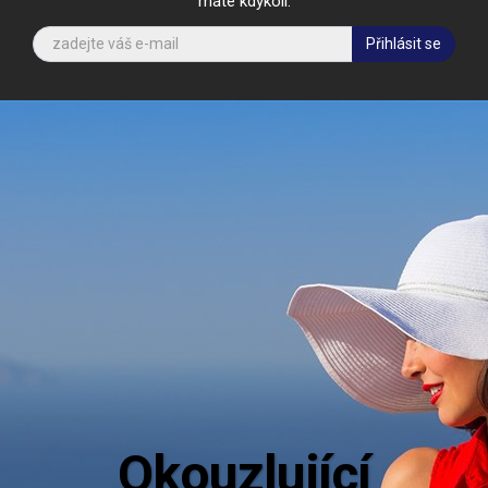
máte kdykoli.
Přihlásit se
Aktuální in