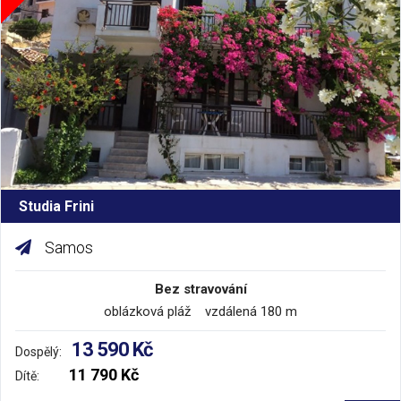
Studia Frini
Samos
Bez stravování
oblázková pláž vzdálená 180 m
13 590 Kč
Dospělý:
11 790 Kč
Dítě: