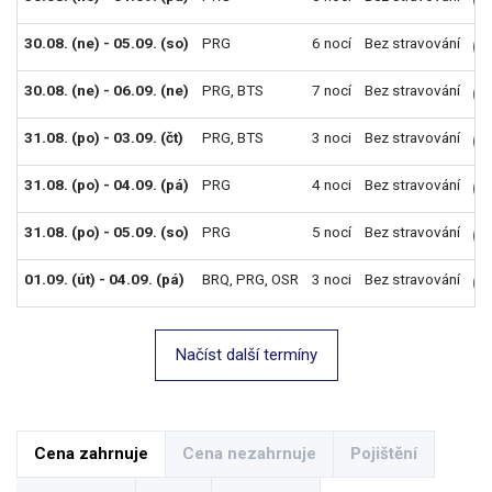
30.08. (ne) - 05.09. (so)
PRG
6 nocí
Bez stravování
L
30.08. (ne) - 06.09. (ne)
PRG
,
BTS
7 nocí
Bez stravování
L
31.08. (po) - 03.09. (čt)
PRG
,
BTS
3 noci
Bez stravování
L
31.08. (po) - 04.09. (pá)
PRG
4 noci
Bez stravování
L
31.08. (po) - 05.09. (so)
PRG
5 nocí
Bez stravování
L
01.09. (út) - 04.09. (pá)
BRQ
,
PRG
,
OSR
3 noci
Bez stravování
L
Načíst další termíny
Cena zahrnuje
Cena nezahrnuje
Pojištění