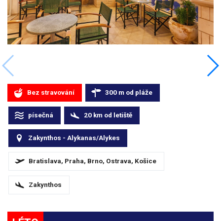
Bez stravování
300
m
od pláže
písečná
20
km
od letiště
Zakynthos - Alykanas/Alykes
Bratislava, Praha, Brno, Ostrava, Košice
Zakynthos