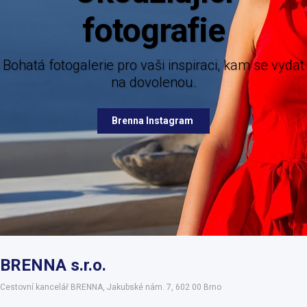
Mějte dokonalý přehled o novinkách z ná
nabízených destinací.
e pro vaši inspiraci, kam se vydat
na dovolenou.
Brenna Facebook
Brenna Instagram
BRENNA s.r.o.
Cestovní kancelář BRENNA, Jakubské nám. 7, 602 00 Brno