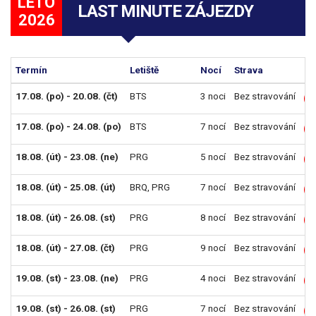
LÉTO
LAST MINUTE ZÁJEZDY
2026
Termín
Letiště
Nocí
Strava
17.08. (po) - 20.08. (čt)
BTS
3 noci
Bez stravování
L
17.08. (po) - 24.08. (po)
BTS
7 nocí
Bez stravování
L
18.08. (út) - 23.08. (ne)
PRG
5 nocí
Bez stravování
L
18.08. (út) - 25.08. (út)
BRQ
,
PRG
7 nocí
Bez stravování
L
18.08. (út) - 26.08. (st)
PRG
8 nocí
Bez stravování
L
18.08. (út) - 27.08. (čt)
PRG
9 nocí
Bez stravování
L
19.08. (st) - 23.08. (ne)
PRG
4 noci
Bez stravování
L
19.08. (st) - 26.08. (st)
PRG
7 nocí
Bez stravování
L