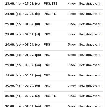
23.08. (ne) - 27.08. (čt)
PRG
,
BTS
4 noci
Bez stravování
L
24.08. (po) - 27.08. (čt)
PRG
,
BTS
3 noci
Bez stravování
L
29.08. (so) - 01.09. (út)
PRG
3 noci
Bez stravování
L
29.08. (so) - 02.09. (st)
PRG
4 noci
Bez stravování
L
29.08. (so) - 03.09. (čt)
PRG
5 nocí
Bez stravování
L
29.08. (so) - 04.09. (pá)
PRG
6 nocí
Bez stravování
L
29.08. (so) - 05.09. (so)
PRG
7 nocí
Bez stravování
L
29.08. (so) - 06.09. (ne)
PRG
8 nocí
Bez stravování
L
30.08. (ne) - 02.09. (st)
PRG
3 noci
Bez stravování
L
30.08. (ne) - 03.09. (čt)
PRG
,
BTS
4 noci
Bez stravování
L
30.08. (ne) - 04.09. (pá)
PRG
5 nocí
Bez stravování
L