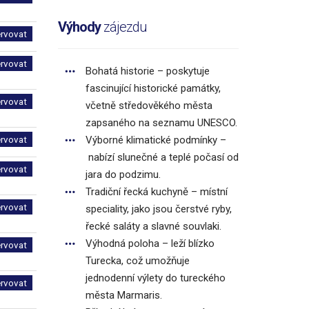
Výhody
zájezdu
ervovat
ervovat
Bohatá historie – poskytuje
fascinující historické památky,
ervovat
včetně středověkého města
zapsaného na seznamu UNESCO.
ervovat
Výborné klimatické podmínky –
nabízí slunečné a teplé počasí od
ervovat
jara do podzimu.
Tradiční řecká kuchyně – místní
ervovat
speciality, jako jsou čerstvé ryby,
řecké saláty a slavné souvlaki.
Výhodná poloha – leží blízko
ervovat
Turecka, což umožňuje
jednodenní výlety do tureckého
ervovat
města Marmaris.