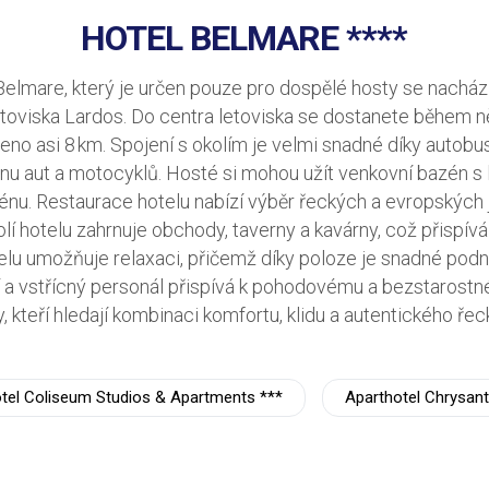
HOTEL BELMARE ****
elmare, který je určen pouze pro dospělé hosty se nacház
letoviska Lardos. Do centra letoviska se dostanete během n
leno asi 8 km. Spojení s okolím je velmi snadné díky autob
nu aut a motocyklů. Hosté si mohou užít venkovní bazén s l
zénu. Restaurace hotelu nabízí výběr řeckých a evropských 
kolí hotelu zahrnuje obchody, taverny a kavárny, což přispí
elu umožňuje relaxaci, přičemž díky poloze je snadné podn
 a vstřícný personál přispívá k pohodovému a bezstarostn
y, kteří hledají kombinaci komfortu, klidu a autentického řec
tel Coliseum Studios & Apartments ***
Aparthotel Chrysant