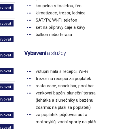
koupelna s toaletou, fén
ervovat
klimatizace, trezor, lednice
SAT/TV, Wi-Fi, telefon
ervovat
set na přípravy čaje a kávy
balkon nebo terasa
ervovat
Vybavení
a služby
ervovat
ervovat
vstupní hala s recepcí, Wi-Fi
trezor na recepci za poplatek
restaurace, snack bar, pool bar
ervovat
venkovní bazén, sluneční terasa
ervovat
(lehátka a slunečníky u bazénu
zdarma; na pláži za poplatek)
za poplatek: půjčovna aut a
ervovat
motocyklů, vodní sporty na pláži
ervovat