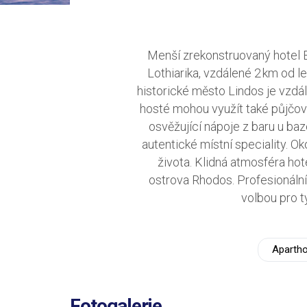
Menší zrekonstruovaný hotel B
Lothiarika, vzdálené 2 km od 
historické město Lindos je vzdá
hosté mohou využít také půjčov
osvěžující nápoje z baru u ba
autentické místní speciality. O
života. Klidná atmosféra hot
ostrova Rhodos. Profesionální
volbou pro t
Apartho
Fotogalerie