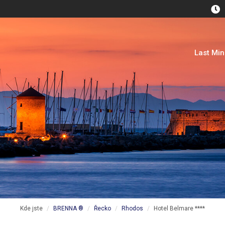
Last Mi
Kde jste
BRENNA ®
Řecko
Rhodos
Hotel Belmare ****