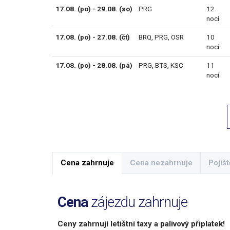
17.08. (po) - 29.08. (so)
PRG
12
nocí
17.08. (po) - 27.08. (čt)
BRQ
,
PRG
,
OSR
10
nocí
17.08. (po) - 28.08. (pá)
PRG
,
BTS
,
KSC
11
nocí
Cena zahrnuje
Cena nezahrnuje
Pojišt
Cena
zájezdu zahrnuje
Ceny zahrnují letištní taxy a palivový příplatek!