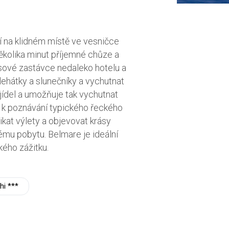
í na klidném místě ve vesničce
ěkolika minut příjemné chůze a
usové zastávce nedaleko hotelu a
ehátky a slunečníky a vychutnat
jídel a umožňuje tak vychutnat
vá k poznávání typického řeckého
ikat výlety a objevovat krásy
ému pobytu. Belmare je ideální
kého zážitku.
hi ***