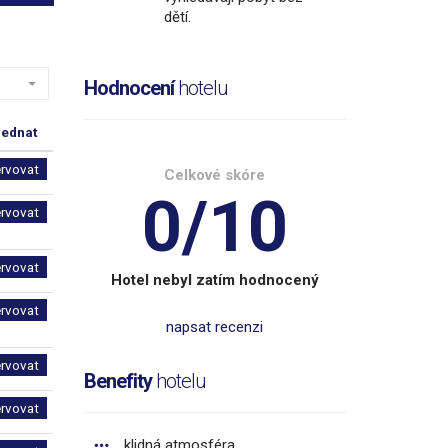
dětí.
Hodnocení
hotelu
jednat
ervovat
Celkové skóre
0/10
ervovat
ervovat
Hotel nebyl zatím hodnocený
ervovat
napsat recenzi
ervovat
Benefity
hotelu
ervovat
klidná atmosféra