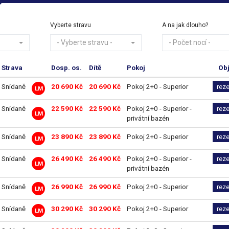
Vyberte stravu
A na jak dlouho?
- Vyberte stravu -
- Počet nocí -
Strava
Dosp. os.
Dítě
Pokoj
Ob
Snídaně
20 690 Kč
20 690 Kč
Pokoj 2+0 - Superior
rez
LM
Snídaně
22 590 Kč
22 590 Kč
Pokoj 2+0 - Superior -
rez
LM
privátní bazén
Snídaně
23 890 Kč
23 890 Kč
Pokoj 2+0 - Superior
rez
LM
Snídaně
26 490 Kč
26 490 Kč
Pokoj 2+0 - Superior -
rez
LM
privátní bazén
Snídaně
26 990 Kč
26 990 Kč
Pokoj 2+0 - Superior
rez
LM
Snídaně
30 290 Kč
30 290 Kč
Pokoj 2+0 - Superior
rez
LM