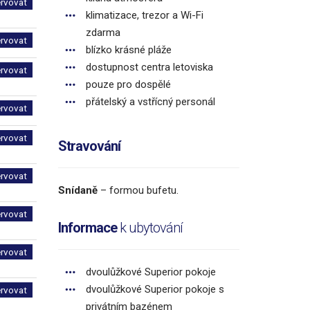
ervovat
klimatizace, trezor a Wi-Fi
zdarma
ervovat
blízko krásné pláže
dostupnost centra letoviska
ervovat
pouze pro dospělé
přátelský a vstřícný personál
ervovat
ervovat
Stravování
ervovat
Snídaně
– formou bufetu.
ervovat
Informace
k ubytování
ervovat
dvoulůžkové Superior pokoje
dvoulůžkové Superior pokoje s
ervovat
privátním bazénem