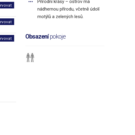
Přírodní krásy – ostrov má
ervovat
nádhernou přírodu, včetně údolí
motýlů a zelených lesů.
ervovat
Obsazení
pokoje
ervovat