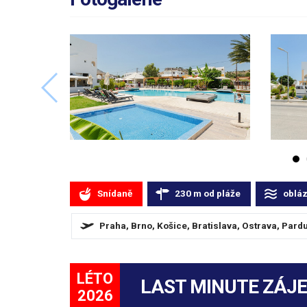
Snídaně
230
m
od pláže
oblá
Praha, Brno, Košice, Bratislava, Ostrava, Pard
LÉTO
LAST MINUTE ZÁJ
2026