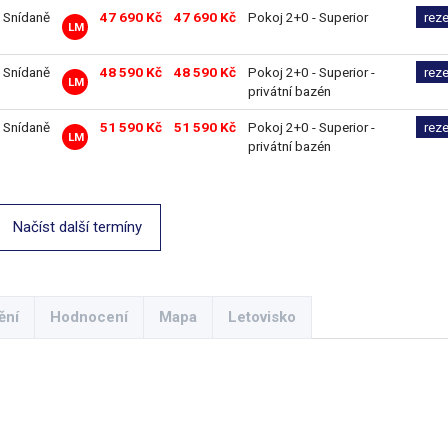
Snídaně
47 690 Kč
47 690 Kč
Pokoj 2+0 - Superior
rez
LM
Snídaně
48 590 Kč
48 590 Kč
Pokoj 2+0 - Superior -
rez
LM
privátní bazén
Snídaně
51 590 Kč
51 590 Kč
Pokoj 2+0 - Superior -
rez
LM
privátní bazén
Načíst další termíny
ění
Hodnocení
Mapa
Letovisko