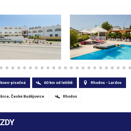
zkovo-písečná
60
km
od letiště
Rhodos - Lardos
ubice, České Budějovice
Rhodos
EZDY