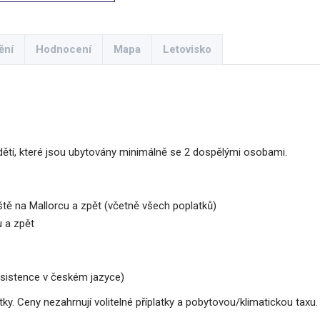
ění
Hodnocení
Mapa
Letovisko
ětí, které jsou ubytovány minimálně se 2 dospělými osobami.
ště na Mallorcu a zpět (včetně všech poplatků)
u a zpět
asistence v českém jazyce)
y. Ceny nezahrnují volitelné příplatky a pobytovou/klimatickou taxu.