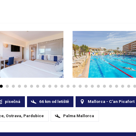
písečná
66
km
od letiště
Mallorca - C'an Picafort
ce, Ostrava, Pardubice
Palma Mallorca