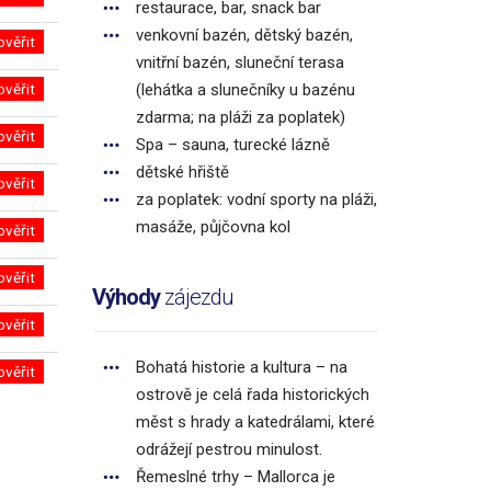
restaurace, bar, snack bar
venkovní bazén, dětský bazén,
ověřit
vnitřní bazén, sluneční terasa
ověřit
(lehátka a slunečníky u bazénu
zdarma; na pláži za poplatek)
ověřit
Spa – sauna, turecké lázně
dětské hřiště
ověřit
za poplatek: vodní sporty na pláži,
masáže, půjčovna kol
ověřit
ověřit
Výhody
zájezdu
ověřit
Bohatá historie a kultura – na
ověřit
ostrově je celá řada historických
měst s hrady a katedrálami, které
odrážejí pestrou minulost.
Řemeslné trhy – Mallorca je