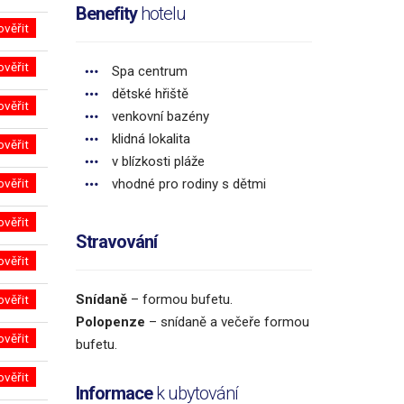
Benefity
hotelu
ověřit
ověřit
Spa centrum
dětské hřiště
ověřit
venkovní bazény
klidná lokalita
ověřit
v blízkosti pláže
ověřit
vhodné pro rodiny s dětmi
ověřit
Stravování
ověřit
Snídaně
– formou bufetu.
ověřit
Polopenze
– snídaně a večeře formou
ověřit
bufetu.
ověřit
Informace
k ubytování