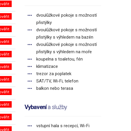
ověřit
dvoulůžkové pokoje s možností
ověřit
přistýlky
ověřit
dvoulůžkové pokoje s možností
přistýlky s výhledem na bazén
ověřit
dvoulůžkové pokoje s možností
přistýlky s výhledem na moře
ověřit
koupelna s toaletou, fén
klimatizace
ověřit
trezor za poplatek
ověřit
SAT/TV, Wi-Fi, telefon
balkon nebo terasa
ověřit
ověřit
Vybavení
a služby
ověřit
vstupní hala s recepcí, Wi-Fi
ověřit