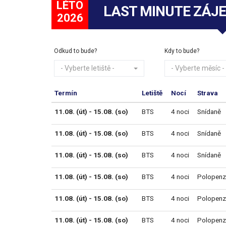
LÉTO
LAST MINUTE ZÁJ
2026
Odkud to bude?
Kdy to bude?
- Vyberte letiště -
- Vyberte měsíc -
Termín
Letiště
Nocí
Strava
11.08. (út) - 15.08. (so)
BTS
4 noci
Snídaně
11.08. (út) - 15.08. (so)
BTS
4 noci
Snídaně
11.08. (út) - 15.08. (so)
BTS
4 noci
Snídaně
11.08. (út) - 15.08. (so)
BTS
4 noci
Polopenz
11.08. (út) - 15.08. (so)
BTS
4 noci
Polopenz
11.08. (út) - 15.08. (so)
BTS
4 noci
Polopenz