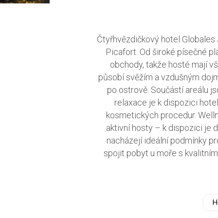
Čtyřhvězdičkový hotel Globales 
Picafort. Od široké písečné p
obchody, takže hosté mají vš
působí svěžím a vzdušným dojm
po ostrově. Součástí areálu j
relaxace je k dispozici hot
kosmetických procedur. Wellne
aktivní hosty – k dispozici je
nacházejí ideální podmínky pro
spojit pobyt u moře s kvalitn
H