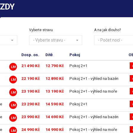
EZDY
Vyberte stravu
A na jak dlouho?
- Vyberte stravu -
- Počet nocí -
Dosp. os.
Dítě
Pokoj
Ob
21 490 Kč
12 790 Kč
Pokoj 2+1
LM
22 190 Kč
12 890 Kč
Pokoj 2+1 - výhled na bazén
LM
23 190 Kč
13 190 Kč
Pokoj 2+1 - výhled na moře
LM
e
23 290 Kč
14 590 Kč
Pokoj 2+1
LM
e
23 990 Kč
14 690 Kč
Pokoj 2+1 - výhled na bazén
LM
e
24 990 Kč
14 990 Kč
Pokoj 2+1 - výhled na moře
LM