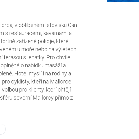
lorca, v oblíbeném letovisku Can
um s restauracemi, kavárnami a
fortně zařízené pokoje, které
áveném u moře nebo na výletech
 terasou s lehátky. Pro chvíle
 doplněné o nabídku masáží a
ené. Hotel myslí i na rodiny a
pro cyklisty, kteří na Mallorce
olbou pro klienty, kteří chtějí
sféru severní Mallorcy přímo z