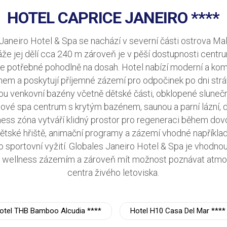
HOTEL CAPRICE JANEIRO ****
Janeiro Hotel & Spa se nachází v severní části ostrova Mal
láže jej dělí cca 240 m zároveň je v pěší dostupnosti centr
e potřebné pohodlně na dosah. Hotel nabízí moderní a kom
em a poskytují příjemné zázemí pro odpočinek po dni str
sou venkovní bazény včetně dětské části, obklopené sluneční
elové spa centrum s krytým bazénem, saunou a parní lázní,
ss zóna vytváří klidný prostor pro regeneraci během dovol
 dětské hřiště, animační programy a zázemí vhodné například 
 sportovní vyžití. Globales Janeiro Hotel & Spa je vhodnou v
ím wellness zázemím a zároveň mít možnost poznávat atmo
centra živého letoviska.
otel THB Bamboo Alcudia ****
Hotel H10 Casa Del Mar ****