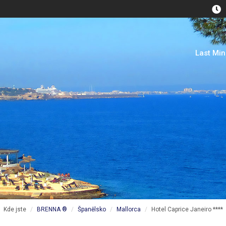
Last Mi
Kde jste
BRENNA ®
Španělsko
Mallorca
Hotel Caprice Janeiro ****