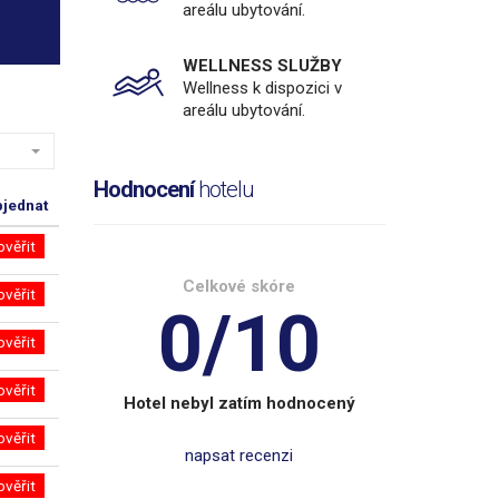
areálu ubytování.
WELLNESS SLUŽBY
Wellness k dispozici v
areálu ubytování.
Hodnocení
hotelu
jednat
ověřit
Celkové skóre
ověřit
0/10
ověřit
ověřit
Hotel nebyl zatím hodnocený
ověřit
napsat recenzi
ověřit