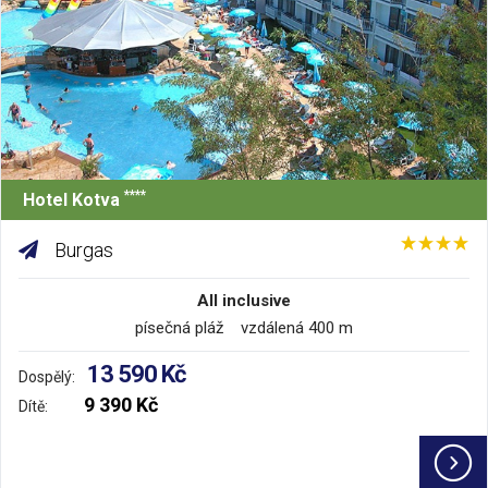
****
Hotel Kotva
Burgas
All inclusive
písečná pláž vzdálená 400 m
13 590 Kč
Dospělý:
9 390 Kč
Dítě: