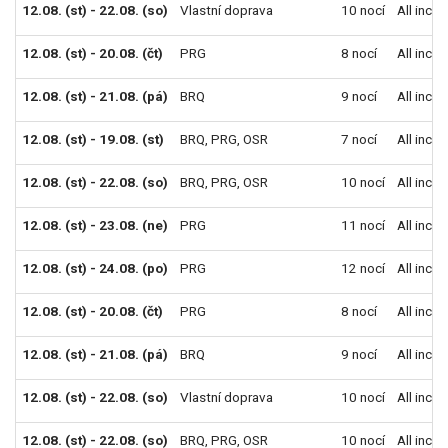
12.08. (st) - 22.08. (so)
Vlastní doprava
10 nocí
All inclu
12.08. (st) - 20.08. (čt)
PRG
8 nocí
All inclu
12.08. (st) - 21.08. (pá)
BRQ
9 nocí
All inclu
12.08. (st) - 19.08. (st)
BRQ
,
PRG
,
OSR
7 nocí
All inclu
12.08. (st) - 22.08. (so)
BRQ
,
PRG
,
OSR
10 nocí
All inclu
12.08. (st) - 23.08. (ne)
PRG
11 nocí
All inclu
12.08. (st) - 24.08. (po)
PRG
12 nocí
All inclu
12.08. (st) - 20.08. (čt)
PRG
8 nocí
All inclu
12.08. (st) - 21.08. (pá)
BRQ
9 nocí
All inclu
12.08. (st) - 22.08. (so)
Vlastní doprava
10 nocí
All inclu
12.08. (st) - 22.08. (so)
BRQ
,
PRG
,
OSR
10 nocí
All inclu