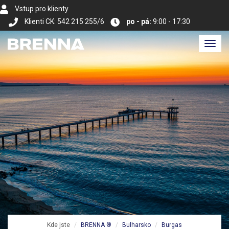
Vstup pro klienty
Klienti CK: 542 215 255/6
po - pá:
9:00 - 17:30
Toggl
navig
Kde jste
BRENNA ®
Bulharsko
Burgas