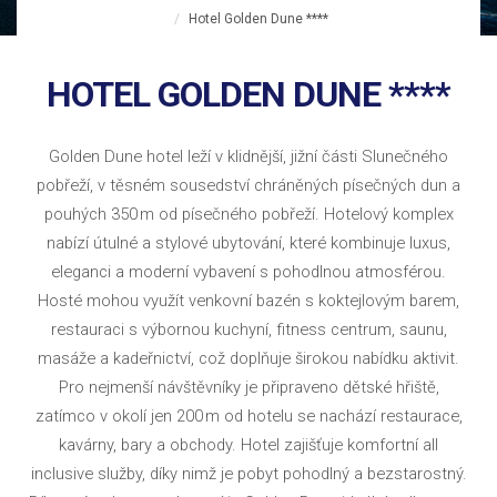
Hotel Golden Dune ****
HOTEL GOLDEN DUNE ****
Golden Dune hotel leží v klidnější, jižní části Slunečného
pobřeží, v těsném sousedství chráněných písečných dun a
pouhých 350 m od písečného pobřeží. Hotelový komplex
nabízí útulné a stylové ubytování, které kombinuje luxus,
eleganci a moderní vybavení s pohodlnou atmosférou.
Hosté mohou využít venkovní bazén s koktejlovým barem,
restauraci s výbornou kuchyní, fitness centrum, saunu,
masáže a kadeřnictví, což doplňuje širokou nabídku aktivit.
Pro nejmenší návštěvníky je připraveno dětské hřiště,
zatímco v okolí jen 200 m od hotelu se nachází restaurace,
kavárny, bary a obchody. Hotel zajišťuje komfortní all
inclusive služby, díky nimž je pobyt pohodlný a bezstarostný.