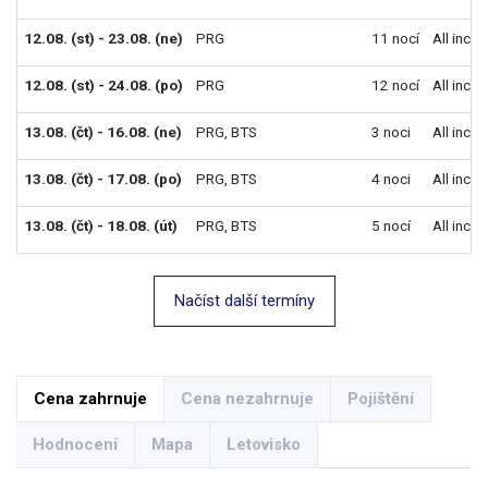
12.08. (st) - 23.08. (ne)
PRG
11 nocí
All inclu
12.08. (st) - 24.08. (po)
PRG
12 nocí
All inclu
13.08. (čt) - 16.08. (ne)
PRG
,
BTS
3 noci
All inclu
13.08. (čt) - 17.08. (po)
PRG
,
BTS
4 noci
All inclu
13.08. (čt) - 18.08. (út)
PRG
,
BTS
5 nocí
All inclu
Načíst další termíny
Cena zahrnuje
Cena nezahrnuje
Pojištění
Hodnocení
Mapa
Letovisko