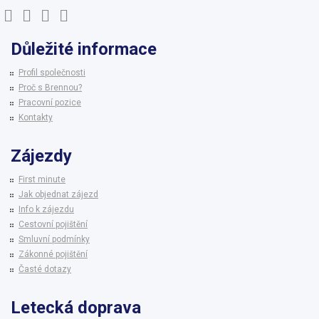
Důležité informace
Profil společnosti
Proč s Brennou?
Pracovní pozice
Kontakty
Zájezdy
First minute
Jak objednat zájezd
Info k zájezdu
Cestovní pojištění
Smluvní podmínky
Zákonné pojištění
Časté dotazy
Letecká doprava