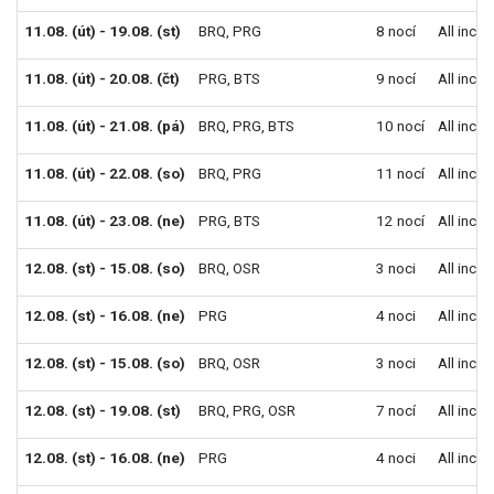
11.08. (út) - 19.08. (st)
BRQ
,
PRG
8 nocí
All inclu
11.08. (út) - 20.08. (čt)
PRG
,
BTS
9 nocí
All inclu
11.08. (út) - 21.08. (pá)
BRQ
,
PRG
,
BTS
10 nocí
All inclu
11.08. (út) - 22.08. (so)
BRQ
,
PRG
11 nocí
All inclu
11.08. (út) - 23.08. (ne)
PRG
,
BTS
12 nocí
All inclu
12.08. (st) - 15.08. (so)
BRQ
,
OSR
3 noci
All inclu
12.08. (st) - 16.08. (ne)
PRG
4 noci
All inclu
12.08. (st) - 15.08. (so)
BRQ
,
OSR
3 noci
All inclu
12.08. (st) - 19.08. (st)
BRQ
,
PRG
,
OSR
7 nocí
All inclu
12.08. (st) - 16.08. (ne)
PRG
4 noci
All inclu