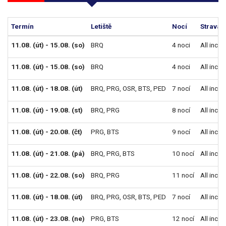
Termín
Letiště
Nocí
Strava
11.08. (út) - 15.08. (so)
BRQ
4 noci
All inclu
11.08. (út) - 15.08. (so)
BRQ
4 noci
All inclu
11.08. (út) - 18.08. (út)
BRQ
,
PRG
,
OSR
,
BTS
,
PED
7 nocí
All inclu
11.08. (út) - 19.08. (st)
BRQ
,
PRG
8 nocí
All inclu
11.08. (út) - 20.08. (čt)
PRG
,
BTS
9 nocí
All inclu
11.08. (út) - 21.08. (pá)
BRQ
,
PRG
,
BTS
10 nocí
All inclu
11.08. (út) - 22.08. (so)
BRQ
,
PRG
11 nocí
All inclu
11.08. (út) - 18.08. (út)
BRQ
,
PRG
,
OSR
,
BTS
,
PED
7 nocí
All inclu
11.08. (út) - 23.08. (ne)
PRG
,
BTS
12 nocí
All inclu