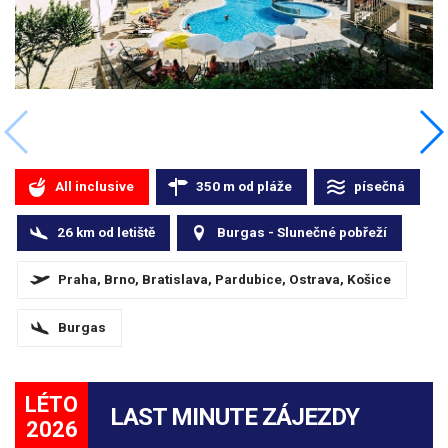
All inclusive
350
m
od pláže
písečná
26
km
od letiště
Burgas - Slunečné pobřeží
Praha, Brno, Bratislava, Pardubice, Ostrava, Košice
Burgas
LÉTO
LAST MINUTE ZÁJEZDY
2026