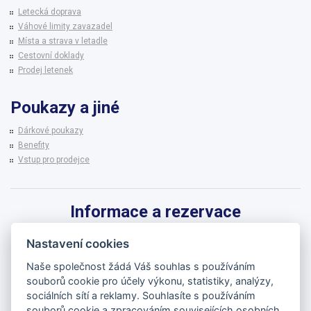
Letecká doprava
Váhové limity zavazadel
Místa a strava v letadle
Cestovní doklady
Prodej letenek
Poukazy a jiné
Dárkové poukazy
Benefity
Vstup pro prodejce
Informace a rezervace
Pro informace k zájezdům a rezervaci termínů využijte linku CK BRENNA.
Nastavení cookies
542 215 256
Naše společnost žádá Váš souhlas s používáním
souborů cookie pro účely výkonu, statistiky, analýzy,
brenna@brenna.cz
sociálních sítí a reklamy. Souhlasíte s používáním
souborů cookie a zpracováním souvisejících osobních