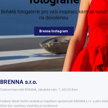
nabízených destinací.
erie pro vaši inspiraci, kam se vydat
na dovolenou.
Brenna Facebook
Brenna Instagram
BRENNA s.r.o.
Cestovní kancelář BRENNA, Jakubské nám. 7, 602 00 Brno
Veškerý obsah těchto stránek je majetkem společnosti BRENNA s.r.o. a jeho další
šíření bez souhlasu vlastníka je nezákonné.