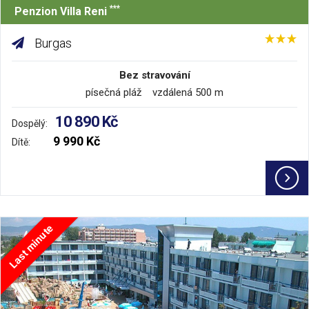
***
Penzion Villa Reni
Burgas
Bez stravování
písečná pláž vzdálená 500 m
10 890 Kč
Dospělý:
9 990 Kč
Dítě:
Last minute