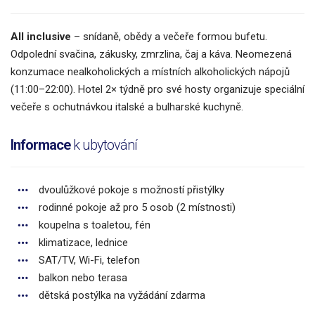
All inclusive
– snídaně, obědy a večeře formou bufetu.
Odpolední svačina, zákusky, zmrzlina, čaj a káva. Neomezená
konzumace nealkoholických a místních alkoholických nápojů
(11:00–22:00). Hotel 2× týdně pro své hosty organizuje speciální
večeře s ochutnávkou italské a bulharské kuchyně.
Informace
k ubytování
dvoulůžkové pokoje s možností přistýlky
rodinné pokoje až pro 5 osob (2 místnosti)
koupelna s toaletou, fén
klimatizace, lednice
SAT/TV, Wi-Fi, telefon
balkon nebo terasa
dětská postýlka na vyžádání zdarma