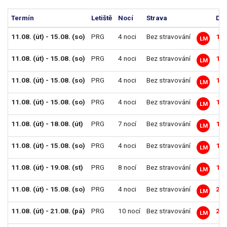
Termín
Letiště
Nocí
Strava
Dos
11.08. (út) - 15.08. (so)
PRG
4 noci
Bez stravování
15 
LM
11.08. (út) - 15.08. (so)
PRG
4 noci
Bez stravování
17 
LM
11.08. (út) - 15.08. (so)
PRG
4 noci
Bez stravování
17 
LM
11.08. (út) - 15.08. (so)
PRG
4 noci
Bez stravování
18 
LM
11.08. (út) - 18.08. (út)
PRG
7 nocí
Bez stravování
18 
LM
11.08. (út) - 15.08. (so)
PRG
4 noci
Bez stravování
19 
LM
11.08. (út) - 19.08. (st)
PRG
8 nocí
Bez stravování
19 
LM
11.08. (út) - 15.08. (so)
PRG
4 noci
Bez stravování
21 
LM
11.08. (út) - 21.08. (pá)
PRG
10 nocí
Bez stravování
21 
LM