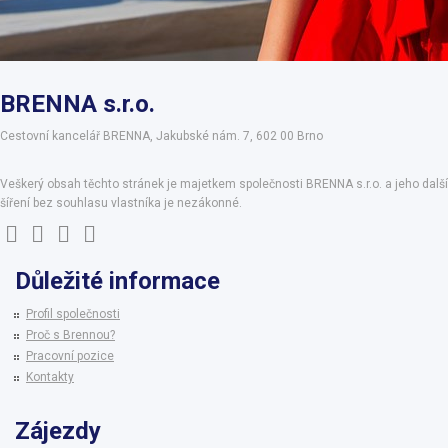
BRENNA s.r.o.
Cestovní kancelář BRENNA, Jakubské nám. 7, 602 00 Brno
Veškerý obsah těchto stránek je majetkem společnosti BRENNA s.r.o. a jeho další
šíření bez souhlasu vlastníka je nezákonné.
Důležité informace
Profil společnosti
Proč s Brennou?
Pracovní pozice
Kontakty
Zájezdy