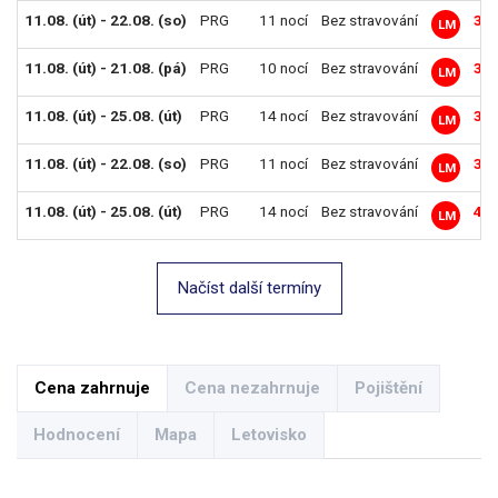
11.08. (út) - 22.08. (so)
PRG
11 nocí
Bez stravování
35 
LM
11.08. (út) - 21.08. (pá)
PRG
10 nocí
Bez stravování
36 
LM
11.08. (út) - 25.08. (út)
PRG
14 nocí
Bez stravování
37 
LM
11.08. (út) - 22.08. (so)
PRG
11 nocí
Bez stravování
39 
LM
11.08. (út) - 25.08. (út)
PRG
14 nocí
Bez stravování
41 
LM
Načíst další termíny
Cena zahrnuje
Cena nezahrnuje
Pojištění
Hodnocení
Mapa
Letovisko