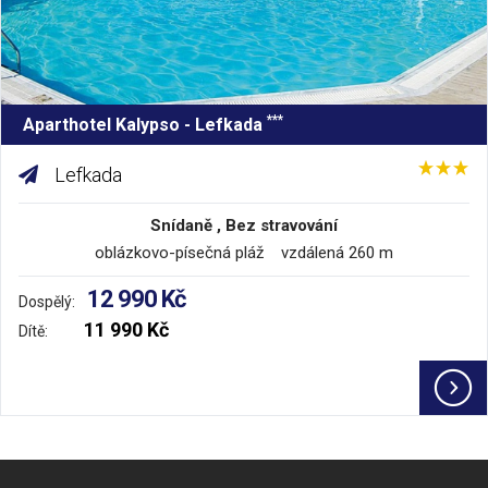
***
Aparthotel Kalypso - Lefkada
Lefkada
Snídaně , Bez stravování
oblázkovo-písečná pláž vzdálená 260 m
12 990 Kč
Dospělý:
11 990 Kč
Dítě: