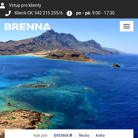
Vstup pro klienty
Klienti CK: 542 215 255/6
po - pá:
9:00 - 17:30
Toggl
navig
Kde jste
BRENNA ®
Řecko
Kréta