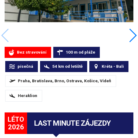
Bez stravování
100
m
od pláže
písečná
54
km
od letiště
Kréta - Bali
Praha, Bratislava, Brno, Ostrava, Košice, Vídeň
Heraklion
LÉTO
LAST MINUTE ZÁJEZDY
2026