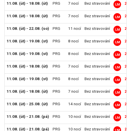
11.08. (út) - 18.08. (út)
PRG
7 nocí
Bez stravování
22 
LM
11.08. (út) - 18.08. (út)
PRG
7 nocí
Bez stravování
22 
LM
11.08. (út) - 22.08. (so)
PRG
11 nocí
Bez stravování
23 
LM
11.08. (út) - 19.08. (st)
PRG
8 nocí
Bez stravování
23 
LM
11.08. (út) - 19.08. (st)
PRG
8 nocí
Bez stravování
23 
LM
11.08. (út) - 18.08. (út)
PRG
7 nocí
Bez stravování
24 
LM
11.08. (út) - 19.08. (st)
PRG
8 nocí
Bez stravování
26 
LM
11.08. (út) - 18.08. (út)
PRG
7 nocí
Bez stravování
26 
LM
11.08. (út) - 25.08. (út)
PRG
14 nocí
Bez stravování
26 
LM
11.08. (út) - 21.08. (pá)
PRG
10 nocí
Bez stravování
26 
LM
11.08. (út) - 21.08. (pá)
PRG
10 nocí
Bez stravování
26 
LM