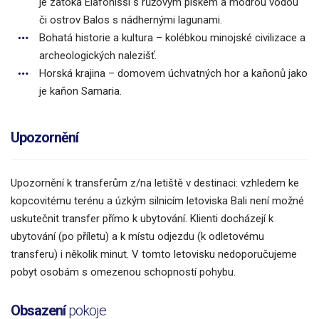
je zátoka Elafonissi s růžovým pískem a modrou vodou
či ostrov Balos s nádhernými lagunami.
Bohatá historie a kultura – kolébkou minojské civilizace a
archeologických nalezišť.
Horská krajina – domovem úchvatných hor a kaňonů jako
je kaňon Samaria.
Upozornění
Upozornění k transferům z/na letiště v destinaci: vzhledem ke
kopcovitému terénu a úzkým silnicím letoviska Bali není možné
uskutečnit transfer přímo k ubytování. Klienti docházejí k
ubytování (po příletu) a k místu odjezdu (k odletovému
transferu) i několik minut. V tomto letovisku nedoporučujeme
pobyt osobám s omezenou schopností pohybu.
Obsazení
pokoje