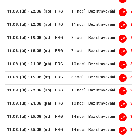
11.08. (út) - 22.08. (so)
PRG
11 nocí
Bez stravování
28 
LM
11.08. (út) - 22.08. (so)
PRG
11 nocí
Bez stravování
28 
LM
11.08. (út) - 19.08. (st)
PRG
8 nocí
Bez stravování
28 
LM
11.08. (út) - 18.08. (út)
PRG
7 nocí
Bez stravování
28 
LM
11.08. (út) - 21.08. (pá)
PRG
10 nocí
Bez stravování
30 
LM
11.08. (út) - 19.08. (st)
PRG
8 nocí
Bez stravování
31 
LM
11.08. (út) - 22.08. (so)
PRG
11 nocí
Bez stravování
31 
LM
11.08. (út) - 21.08. (pá)
PRG
10 nocí
Bez stravování
32 
LM
11.08. (út) - 25.08. (út)
PRG
14 nocí
Bez stravování
33 
LM
11.08. (út) - 25.08. (út)
PRG
14 nocí
Bez stravování
33 
LM