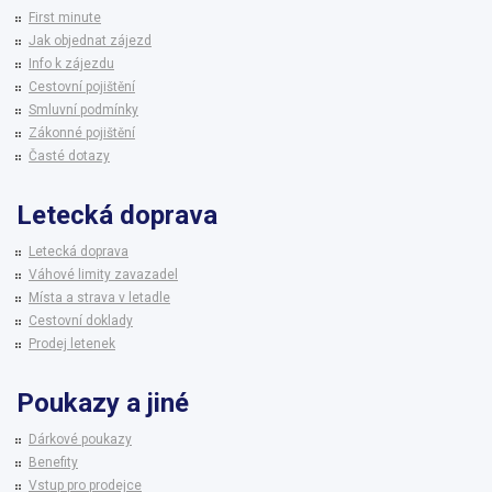
First minute
Jak objednat zájezd
Info k zájezdu
Cestovní pojištění
Smluvní podmínky
Zákonné pojištění
Časté dotazy
Letecká doprava
Letecká doprava
Váhové limity zavazadel
Místa a strava v letadle
Cestovní doklady
Prodej letenek
Poukazy a jiné
Dárkové poukazy
Benefity
Vstup pro prodejce