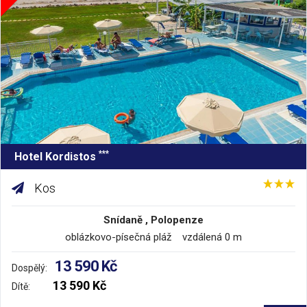
***
Hotel Kordistos
Kos
Snídaně , Polopenze
oblázkovo-písečná pláž vzdálená 0 m
13 590 Kč
Dospělý:
13 590 Kč
Dítě: