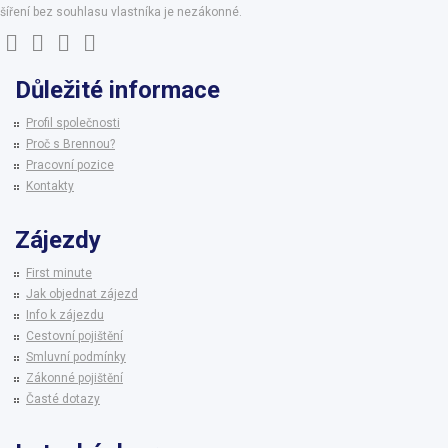
šíření bez souhlasu vlastníka je nezákonné.
Důležité informace
Profil společnosti
Proč s Brennou?
Pracovní pozice
Kontakty
Zájezdy
First minute
Jak objednat zájezd
Info k zájezdu
Cestovní pojištění
Smluvní podmínky
Zákonné pojištění
Časté dotazy