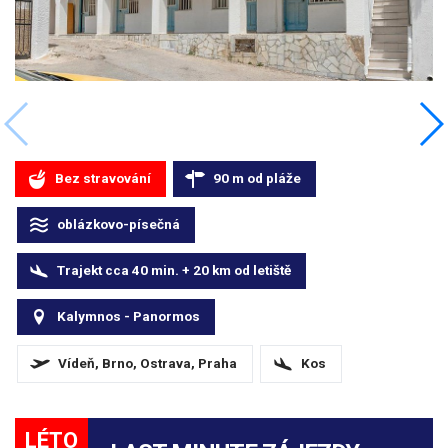
Bez stravování
90
m
od pláže
oblázkovo-písečná
Trajekt cca 40 min. + 20
km
od letiště
Kalymnos - Panormos
Vídeň, Brno, Ostrava, Praha
Kos
LÉTO