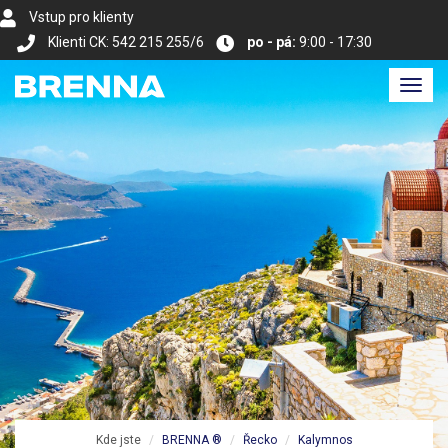
Vstup pro klienty
Klienti CK: 542 215 255/6
po - pá:
9:00 - 17:30
Toggl
navig
Kde jste
BRENNA ®
Řecko
Kalymnos