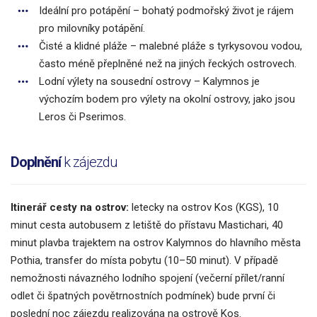
Ideální pro potápění – bohatý podmořský život je rájem
pro milovníky potápění.
Čisté a klidné pláže – malebné pláže s tyrkysovou vodou,
často méně přeplněné než na jiných řeckých ostrovech.
Lodní výlety na sousední ostrovy – Kalymnos je
výchozím bodem pro výlety na okolní ostrovy, jako jsou
Leros či Pserimos.
Doplnění
k zájezdu
Itinerář cesty na ostrov:
letecky na ostrov Kos (KGS), 10
minut cesta autobusem z letiště do přístavu Mastichari, 40
minut plavba trajektem na ostrov Kalymnos
do hlavního města
Pothia, transfer do místa pobytu (10–50 minut). V případě
nemožnosti návazného lodního spojení (večerní přílet/ranní
odlet či špatných povětrnostních podmínek) bude první či
poslední noc zájezdu realizována na ostrově Kos.