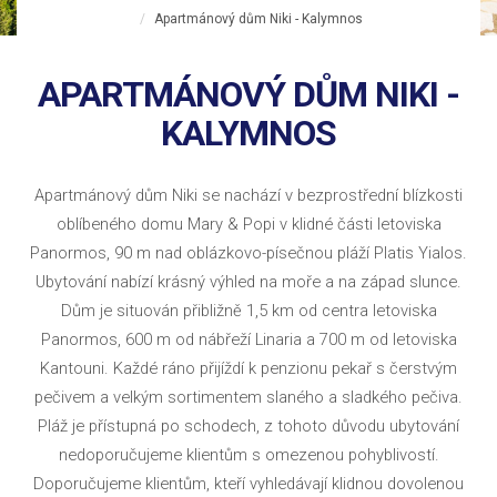
Apartmánový dům Niki - Kalymnos
APARTMÁNOVÝ DŮM NIKI -
KALYMNOS
Apartmánový dům Niki se nachází v bezprostřední blízkosti
oblíbeného domu Mary & Popi v klidné části letoviska
Panormos, 90 m nad oblázkovo-písečnou pláží Platis Yialos.
Ubytování nabízí krásný výhled na moře a na západ slunce.
Dům je situován přibližně 1,5 km od centra letoviska
Panormos, 600 m od nábřeží Linaria a 700 m od letoviska
Kantouni. Každé ráno přijíždí k penzionu pekař s čerstvým
pečivem a velkým sortimentem slaného a sladkého pečiva.
Pláž je přístupná po schodech, z tohoto důvodu ubytování
nedoporučujeme klientům s omezenou pohyblivostí.
Doporučujeme klientům, kteří vyhledávají klidnou dovolenou