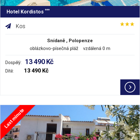
***
Hotel Kordistos
Kos
Snídaně , Polopenze
oblázkovo-písečná pláž vzdálená 0 m
13 490 Kč
Dospělý:
13 490 Kč
Dítě:
Last minute