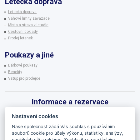
Letecká doprava
Letecká doprava
Váhové limity zavazadel
Místa a strava v letadle
Cestovní doklady
Prodej letenek
Poukazy a jiné
Dárkové poukazy
Benefity
Vstup pro prodejce
Informace a rezervace
Pro informace k zájezdům a rezervaci termínů využijte linku CK BRENNA.
Nastavení cookies
542 215 256
Naše společnost žádá Váš souhlas s používáním
souborů cookie pro účely výkonu, statistiky, analýzy,
brenna@brenna.cz
sociálních sítí a reklamy. Souhlasíte s používáním