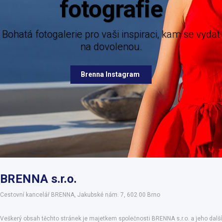
Mějte dokonalý přehled o novinkách z nám
nabízených destinací.
 pro vaši inspiraci, kam se vydat
na dovolenou.
Brenna Facebook
Brenna Instagram
BRENNA s.r.o.
Cestovní kancelář BRENNA, Jakubské nám. 7, 602 00 Brno
Veškerý obsah těchto stránek je majetkem společnosti BRENNA s.r.o. a jeho další