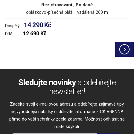
Bez stravování , Snídaně
oblázkovo-písečná pláž vzdálená 260 m
14 290 Kč
Dospělý:
12 690 Kč
Dítě:
Sledujte novinky
a odebírejte
newsletter!
Zadejte svoji e-mailovou adresu a odebírejte zajímavé tipy,
nejvýhodnější nabídky či důležité informace z CK BRENNA
přímo do vaší schránky zcela zdarma. Možnost odhlásit se
máte kdykoli.