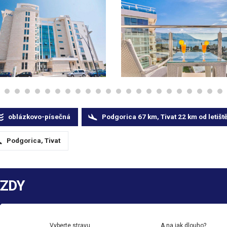
oblázkovo-písečná
Podgorica 67 km, Tivat 22
km
od letišt
Podgorica, Tivat
EZDY
Vyberte stravu
A na jak dlouho?