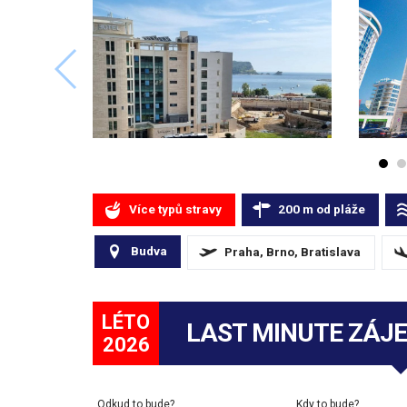
Více typů stravy
200
m
od pláže
Budva
Praha, Brno, Bratislava
LÉTO
LAST MINUTE ZÁJ
2026
Odkud to bude?
Kdy to bude?