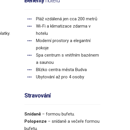
Benefity
hotelu
Pláž vzdálená jen cca 200 metrů
Wi-Fi a klimatizace zdarma v
latky.
hotelu
Moderní prostory a elegantní
pokoje
Spa centrum s vnitřním bazénem
a saunou
Blízko centra města Budva
Ubytování až pro 4 osoby
Stravování
Snídaně
– formou bufetu.
Polopenze
– snídaně a večeře formou
bufetu.