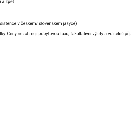
u a zpět
 asistence v českém/ slovenském jazyce)
 Ceny nezahrnují pobytovou taxu, fakultativní výlety a volitelné příp