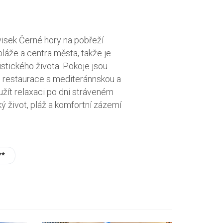
visek Černé hory na pobřeží
láže a centra města, takže je
stického života. Pokoje jsou
ou restaurace s mediteránnskou a
žít relaxaci po dni stráveném
ký život, pláž a komfortní zázemí
**