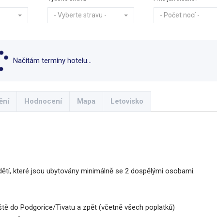
- Vyberte stravu -
- Počet nocí -
Načítám termíny hotelu...
ění
Hodnocení
Mapa
Letovisko
ětí, které jsou ubytovány minimálně se 2 dospělými osobami.
ště do Podgorice/Tivatu a zpět (včetně všech poplatků)