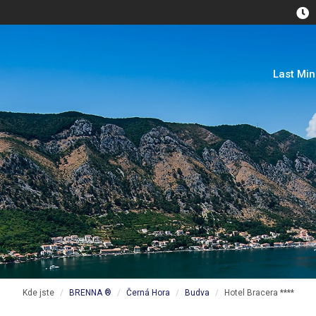
Last Mi
Kde jste
BRENNA ®
Černá Hora
Budva
Hotel Bracera ****