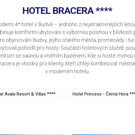
HOTEL BRACERA ****
derní 4* hotel v Budvě – jednoho z nejatraktivnějších leto
nuje komfortní ubytování s výbornou polohou v blízkosti p
 objevování Budvy, jejího starého města, promenády i turi
kytovali pohodlí pro hosty. Součástí hotelových služeb js
entrum se saunou a vnitřním bazénem, kde si hosté mohou u
racera je vhodný pro klienty, kteří chtějí kombinovat městs
v moderním hotelu.
el Avala Resort & Villas ****
Hotel Princess - Černá Hora **