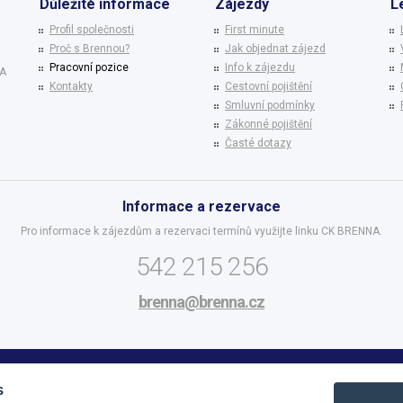
Důležité informace
Zájezdy
L
Profil společnosti
First minute
Proč s Brennou?
Jak objednat zájezd
Pracovní pozice
Info k zájezdu
NA
Kontakty
Cestovní pojištění
Smluvní podmínky
Zákonné pojištění
Časté dotazy
Informace a rezervace
Pro informace k zájezdům a rezervaci termínů využijte linku CK BRENNA.
542 215 256
brenna@brenna.cz
BRENNA cestovní kancelář
s