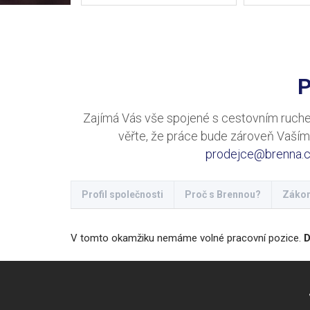
P
Zajímá Vás vše spojené s cestovním ruche
věřte, že práce bude zároveň Vaším 
prodejce@brenna.
Profil společnosti
Proč s Brennou?
Zákon
V tomto okamžiku nemáme volné pracovní pozice.
D