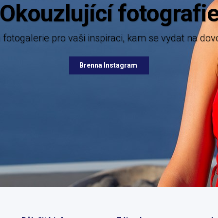
Okouzlující fotografi
 fotogalerie pro vaši inspiraci, kam se vydat na dov
Brenna Instagram