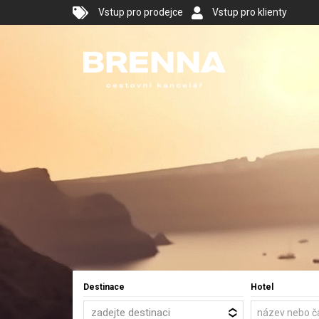
Vstup pro prodejce
Vstup pro klienty
Destinace
Hotel
zadejte destinaci