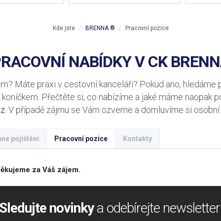
Kde jste
BRENNA ®
Pracovní pozice
RACOVNÍ NABÍDKY V CK BREN
m? Máte praxi v cestovní kanceláři? Pokud ano, hledáme 
koníčkem. Přečtěte si, co nabízíme a jaké máme naopak pož
cz
. V případě zájmu se Vám ozveme a domluvíme si osobní
né pojištění
Pracovní pozice
Kontakty
ěkujeme za Váš zájem.
Sledujte novinky
a odebírejte newsletter