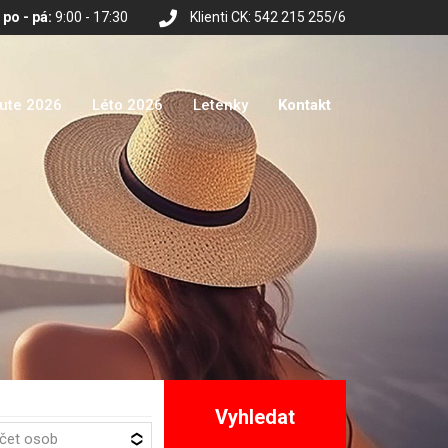
po - pá:
9:00 - 17:30
Klienti CK: 542 215 255/6
nute 2026
Léto 2026
Letenky
Kontakt
Vyhledat
očet osob