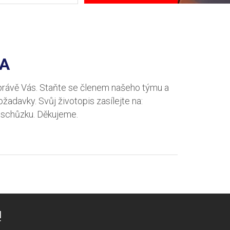
NA
právě Vás. Staňte se členem našeho týmu a
adavky. Svůj životopis zasílejte na:
 schůzku. Děkujeme.
!