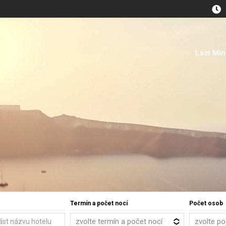
Last Mi
Termín a počet nocí
Počet osob
zvolte termín a počet nocí
zvolte p