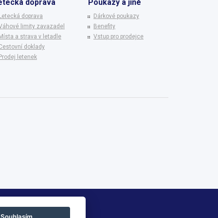
etecká doprava
Poukazy a jiné
Letecká doprava
Dárkové poukazy
Váhové limity zavazadel
Benefity
Místa a strava v letadle
Vstup pro prodejce
Cestovní doklady
Prodej letenek
Souhlasím