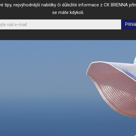
vé tipy, nejvýhodnější nabídky či důležité informace z CK BRENNA p
se máte kdykoli.
Přihlá