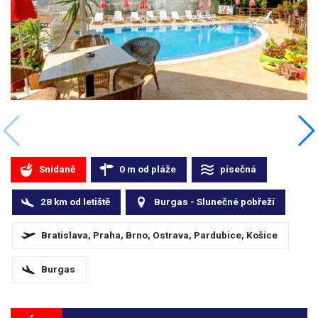
Snídaně
0
m
od pláže
písečná
28
km
od letiště
Burgas - Slunečné pobřeží
Bratislava, Praha, Brno, Ostrava, Pardubice, Košice
Burgas