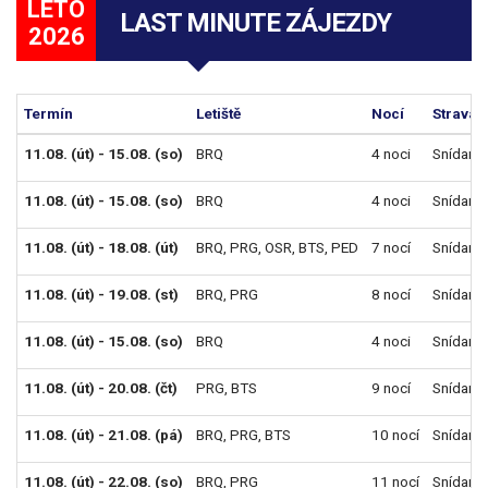
LÉTO
LAST MINUTE ZÁJEZDY
2026
Termín
Letiště
Nocí
Strava
11.08. (út) - 15.08. (so)
BRQ
4 noci
Snídaně
11.08. (út) - 15.08. (so)
BRQ
4 noci
Snídaně
11.08. (út) - 18.08. (út)
BRQ
,
PRG
,
OSR
,
BTS
,
PED
7 nocí
Snídaně
11.08. (út) - 19.08. (st)
BRQ
,
PRG
8 nocí
Snídaně
11.08. (út) - 15.08. (so)
BRQ
4 noci
Snídaně
11.08. (út) - 20.08. (čt)
PRG
,
BTS
9 nocí
Snídaně
11.08. (út) - 21.08. (pá)
BRQ
,
PRG
,
BTS
10 nocí
Snídaně
11.08. (út) - 22.08. (so)
BRQ
,
PRG
11 nocí
Snídaně