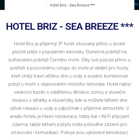
Hotel Briz - Sea Breeze ***
HOTEL BRIZ - SEA BREEZE ***
Hotel Briz je příjemný 3* hotel situovaný přímo u široké
písčité pláže v populárním letovisku Slunečné pobřeží na
bulharském pobřeží Černého moře. Díky své poloze přímo u
pobřeží a pozvolnému vstupu do moře je ideální pro hosty,
kteří chtějí trávit většinu dne u vody a snadno kombinovat
pobyt u moře s objevováním místního letoviska. Hotel nabízí
venkovní bazén s oddělenou dětskou zónou a sluneční
terasou s lehátky a slunečníky, kde si můžete během dne
užívat relaxaci u vody a odpočinek v příjemné atmosféře. V
areálu hotelu je hlavní restaurace, lobby bar i Wi-Fi připojení
zdarma, takže během pobytu máte pohodlné zázemí pro
stravování i komunikaci. Pokoje jsou vybavené klimatizací,