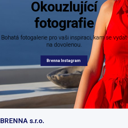
Aktuální 
Mějte dokonalý přehled o novinkách z n
nabízených destinací.
rie pro vaši inspiraci, kam se vydat
na dovolenou.
Brenna Facebook
Brenna Instagram
BRENNA s.r.o.