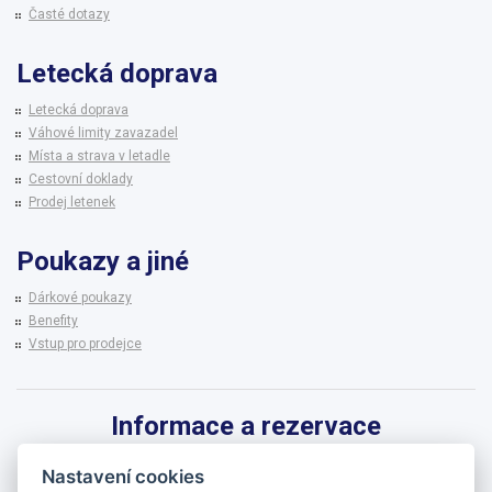
Časté dotazy
Letecká doprava
Letecká doprava
Váhové limity zavazadel
Místa a strava v letadle
Cestovní doklady
Prodej letenek
Poukazy a jiné
Dárkové poukazy
Benefity
Vstup pro prodejce
Informace a rezervace
Pro informace k zájezdům a rezervaci termínů využijte linku CK BRENNA.
Nastavení cookies