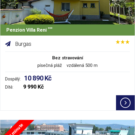
***
Penzion Villa Reni
Burgas
Bez stravování
písečná pláž vzdálená 500 m
10 890 Kč
Dospělý:
9 990 Kč
Dítě:
Last minute