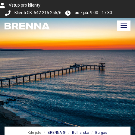
Vstup pro klienty
Klienti CK: 542 215 255/6
po - pá:
9:00 - 17:30
Toggl
navig
Kde jste
BRENNA ®
Bulharsko
Burgas