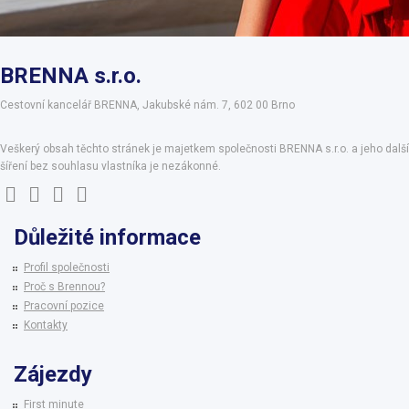
BRENNA s.r.o.
Cestovní kancelář BRENNA, Jakubské nám. 7, 602 00 Brno
Veškerý obsah těchto stránek je majetkem společnosti BRENNA s.r.o. a jeho další
šíření bez souhlasu vlastníka je nezákonné.
Důležité informace
Profil společnosti
Proč s Brennou?
Pracovní pozice
Kontakty
Zájezdy
First minute