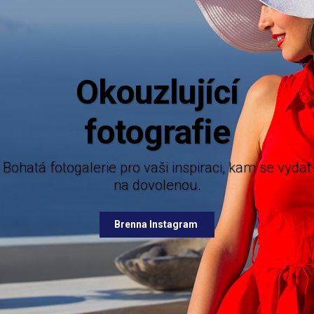
Aktuální i
Mějte dokonalý přehled o novinkách z ná
nabízených destinací.
ie pro vaši inspiraci, kam se vydat
na dovolenou.
Brenna Facebook
Brenna Instagram