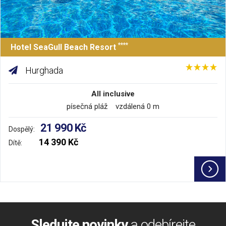
****
Hotel SeaGull Beach Resort
Hurghada
All inclusive
písečná pláž vzdálená 0 m
21 990 Kč
Dospělý:
14 390 Kč
Dítě:
Sledujte novinky
a odebírejte