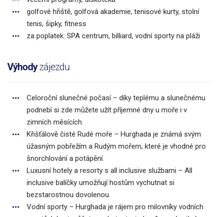
golfové hřiště, golfová akademie, tenisové kurty, stolní
tenis, šipky, fitness
za poplatek: SPA centrum, billiard, vodní sporty na pláži
Výhody
zájezdu
Celoroční slunečné počasí – díky teplému a slunečnému
podnebí si zde můžete užít příjemné dny u moře i v
zimních měsících.
Křišťálově čisté Rudé moře – Hurghada je známá svým
úžasným pobřežím a Rudým mořem, které je vhodné pro
šnorchlování a potápění.
Luxusní hotely a resorty s all inclusive službami – All
inclusive balíčky umožňují hostům vychutnat si
bezstarostnou dovolenou.
Vodní sporty – Hurghada je rájem pro milovníky vodních