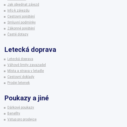
Jak objednat zájezd
Info k zájezdu
Cestovní pojištění
Smluvní podmínky
Zákonné pojištění
Časté dotazy
Letecká doprava
Letecká doprava
Váhové limity zavazadel
Místa a strava v letadle
Cestovní doklady
Prodej letenek
Poukazy a jiné
Dárkové poukazy
Benefity
Vstup pro prodejce