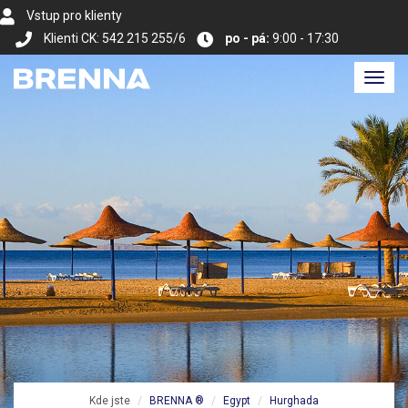
Vstup pro klienty
Klienti CK: 542 215 255/6
po - pá:
9:00 - 17:30
Toggl
navig
Kde jste
BRENNA ®
Egypt
Hurghada