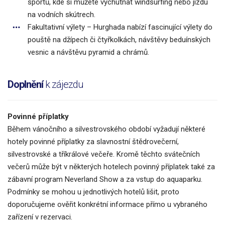
sportů, kde si můžete vychutnat windsurfing nebo jízdu
na vodních skútrech.
Fakultativní výlety – Hurghada nabízí fascinující výlety do
pouště na džípech či čtyřkolkách, návštěvy beduínských
vesnic a návštěvu pyramid a chrámů.
Doplnění
k zájezdu
Povinné příplatky
Během vánočního a silvestrovského období vyžadují některé
hotely povinné příplatky za slavnostní štědrovečerní,
silvestrovské a tříkrálové večeře. Kromě těchto svátečních
večerů může být v některých hotelech povinný příplatek také za
zábavní program Neverland Show a za vstup do aquaparku.
Podmínky se mohou u jednotlivých hotelů lišit, proto
doporučujeme ověřit konkrétní informace přímo u vybraného
zařízení v rezervaci.