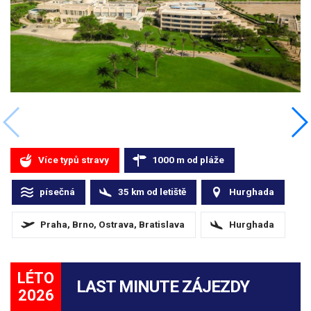
Více typů stravy
1000
m
od pláže
písečná
35
km
od letiště
Hurghada
Praha, Brno, Ostrava, Bratislava
Hurghada
LÉTO
LAST MINUTE ZÁJEZDY
2026