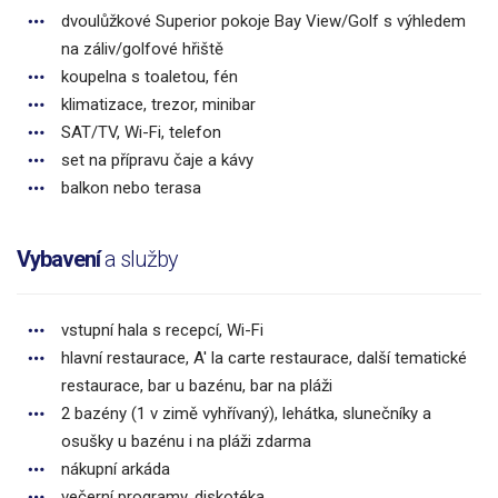
dvoulůžkové Superior pokoje Bay View/Golf s výhledem
na záliv/golfové hřiště
koupelna s toaletou, fén
klimatizace, trezor, minibar
SAT/TV, Wi-Fi, telefon
set na přípravu čaje a kávy
balkon nebo terasa
Vybavení
a služby
vstupní hala s recepcí, Wi-Fi
hlavní restaurace, A' la carte restaurace, další tematické
restaurace, bar u bazénu, bar na pláži
2 bazény (1 v zimě vyhřívaný), lehátka, slunečníky a
osušky u bazénu i na pláži zdarma
nákupní arkáda
večerní programy, diskotéka