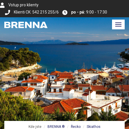
Vstup pro klienty
Klienti CK: 542 215 255/6
po - pá:
9:00 - 17:30
Toggl
navig
Kde jste
BRENNA ®
Řecko
Skiathos