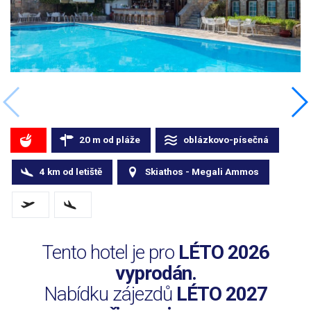
20
m
od pláže
oblázkovo-písečná
4
km
od letiště
Skiathos - Megali Ammos
Tento hotel je pro
LÉTO 2026
vyprodán.
Nabídku zájezdů
LÉTO 2027