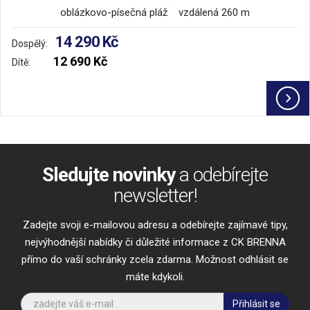
oblázkovo-písečná pláž vzdálená 260 m
14 290 Kč
Dospělý:
12 690 Kč
Dítě:
Sledujte novinky
a odebírejte
newsletter!
Zadejte svoji e-mailovou adresu a odebírejte zajímavé tipy,
nejvýhodnější nabídky či důležité informace z CK BRENNA
přímo do vaší schránky zcela zdarma. Možnost odhlásit se
máte kdykoli.
Přihlásit se