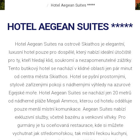
Hotel Aegean Suites *****
HOTEL AEGEAN SUITES *****
Hotel Aegean Suites na ostrově Skiathos je elegantní,
luxusní hotel pouze pro dospělé, který nabízí ideální útočiště
pro ty, kteří hledají klid, soukromí a nezapomenutelné zážitky.
Tento butikový hotel se nachází v klidné oblasti jen pár minut
od centra města Skiathos. Hotel se pyšní prostornými,
stylově zařízenými pokoji s nádhernými výhledy na azurové
Egejské moře. Hotel Aegean Suites se nachází jen 20 metrů
od nádherné pláže Megali Ammos, kterou od hotelu odděluje
pouze menší místní komunikace. Aegean Suites nabízí
exkluzivní služby, včetně bazénu a venkovní vířivky. Pro
gurmány je tu oceňovaná restaurace, kde si můžete
vychutnat jak středomořskou, tak místní řeckou kuchyni,