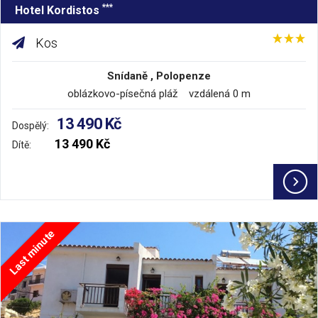
***
Hotel Kordistos
Kos
Snídaně , Polopenze
oblázkovo-písečná pláž vzdálená 0 m
13 490 Kč
Dospělý:
13 490 Kč
Dítě:
Last minute