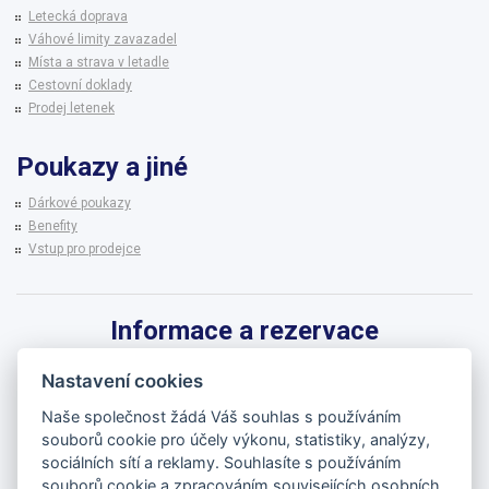
Letecká doprava
Váhové limity zavazadel
Místa a strava v letadle
Cestovní doklady
Prodej letenek
Poukazy a jiné
Dárkové poukazy
Benefity
Vstup pro prodejce
Informace a rezervace
Pro informace k zájezdům a rezervaci termínů využijte linku CK BRENNA.
Nastavení cookies
542 215 256
Naše společnost žádá Váš souhlas s používáním
souborů cookie pro účely výkonu, statistiky, analýzy,
brenna@brenna.cz
sociálních sítí a reklamy. Souhlasíte s používáním
souborů cookie a zpracováním souvisejících osobních