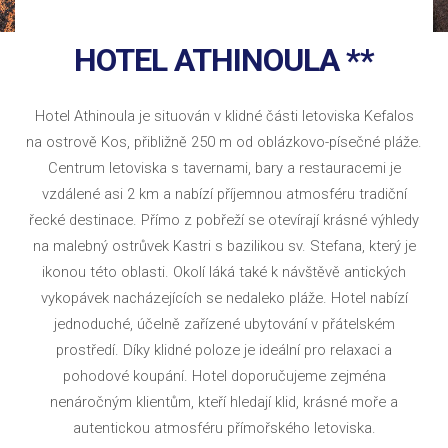
HOTEL ATHINOULA **
Hotel Athinoula je situován v klidné části letoviska Kefalos
na ostrově Kos, přibližně 250 m od oblázkovo-písečné pláže.
Centrum letoviska s tavernami, bary a restauracemi je
vzdálené asi 2 km a nabízí příjemnou atmosféru tradiční
řecké destinace. Přímo z pobřeží se otevírají krásné výhledy
na malebný ostrůvek Kastri s bazilikou sv. Stefana, který je
ikonou této oblasti. Okolí láká také k návštěvě antických
vykopávek nacházejících se nedaleko pláže. Hotel nabízí
jednoduché, účelně zařízené ubytování v přátelském
prostředí. Díky klidné poloze je ideální pro relaxaci a
pohodové koupání. Hotel doporučujeme zejména
nenáročným klientům, kteří hledají klid, krásné moře a
autentickou atmosféru přímořského letoviska.