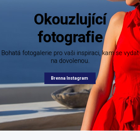
Aktuální i
Mějte dokonalý přehled o novinkách z ná
nabízených destinací.
ie pro vaši inspiraci, kam se vydat
na dovolenou.
Brenna Facebook
Brenna Instagram