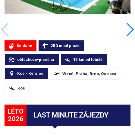
Snídaně
250
m
od pláže
oblázkovo-písečná
15
km
od letiště
Kos - Kefalos
Vídeň, Praha, Brno, Ostrava
Kos
LÉTO
LAST MINUTE ZÁJEZDY
2026