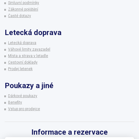
Smluvní podmínky
Zákonné pojištění
Časté dotazy
Letecká doprava
Letecká doprava
Váhové limity zavazadel
Místa a strava v letadle
Cestovní doklady
Prodej letenek
Poukazy a jiné
Dárkové poukazy
Benefity
Vstup pro prodejce
Informace a rezervace