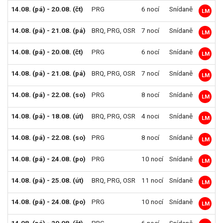
14.08. (pá) - 20.08. (čt)
PRG
6 nocí
Snídaně
1
LM
14.08. (pá) - 21.08. (pá)
BRQ
,
PRG
,
OSR
7 nocí
Snídaně
1
LM
14.08. (pá) - 20.08. (čt)
PRG
6 nocí
Snídaně
1
LM
14.08. (pá) - 21.08. (pá)
BRQ
,
PRG
,
OSR
7 nocí
Snídaně
1
LM
14.08. (pá) - 22.08. (so)
PRG
8 nocí
Snídaně
2
LM
14.08. (pá) - 18.08. (út)
BRQ
,
PRG
,
OSR
4 noci
Snídaně
2
LM
14.08. (pá) - 22.08. (so)
PRG
8 nocí
Snídaně
2
LM
14.08. (pá) - 24.08. (po)
PRG
10 nocí
Snídaně
2
LM
14.08. (pá) - 25.08. (út)
BRQ
,
PRG
,
OSR
11 nocí
Snídaně
2
LM
14.08. (pá) - 24.08. (po)
PRG
10 nocí
Snídaně
2
LM