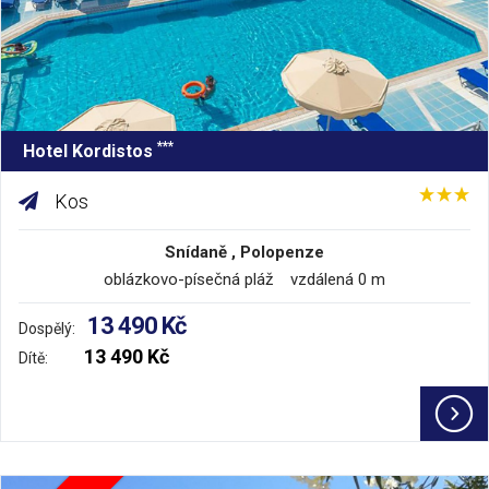
***
Hotel Kordistos
Kos
Snídaně , Polopenze
oblázkovo-písečná pláž vzdálená 0 m
13 490 Kč
Dospělý:
13 490 Kč
Dítě: