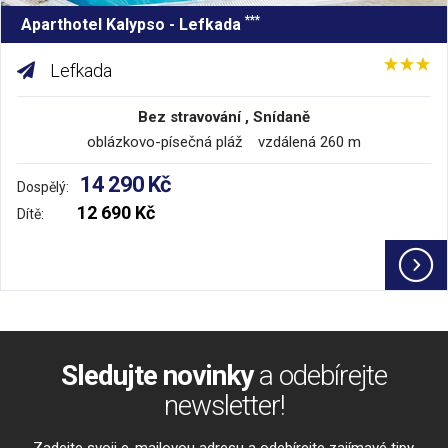
***
Aparthotel Kalypso - Lefkada
Lefkada
Bez stravování , Snídaně
oblázkovo-písečná pláž vzdálená 260 m
14 290 Kč
Dospělý:
12 690 Kč
Dítě:
Sledujte novinky
a odebírejte
newsletter!
Zadejte svoji e-mailovou adresu a odebírejte zajímavé tipy,