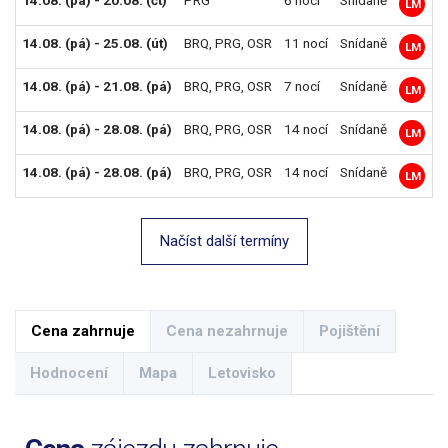
14.08. (pá) - 20.08. (čt)
PRG
6 nocí
Snídaně
2
LM
14.08. (pá) - 25.08. (út)
BRQ
,
PRG
,
OSR
11 nocí
Snídaně
2
LM
14.08. (pá) - 21.08. (pá)
BRQ
,
PRG
,
OSR
7 nocí
Snídaně
2
LM
14.08. (pá) - 28.08. (pá)
BRQ
,
PRG
,
OSR
14 nocí
Snídaně
2
LM
14.08. (pá) - 28.08. (pá)
BRQ
,
PRG
,
OSR
14 nocí
Snídaně
2
LM
Načíst další termíny
Cena zahrnuje
Cena nezahrnuje
Pojištění
Hodnocení
Mapa
Letovisko