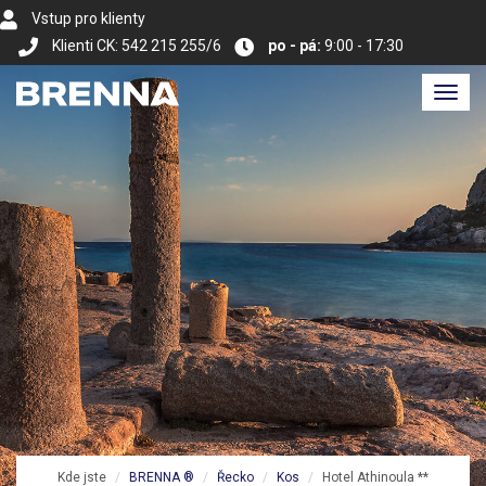
Vstup pro klienty
Klienti CK: 542 215 255/6
po - pá:
9:00 - 17:30
Toggl
navig
Kde jste
BRENNA ®
Řecko
Kos
Hotel Athinoula **