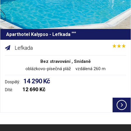
***
Aparthotel Kalypso - Lefkada
Lefkada
Bez stravování , Snídaně
oblázkovo-písečná pláž vzdálená 260 m
14 290 Kč
Dospělý:
12 690 Kč
Dítě: