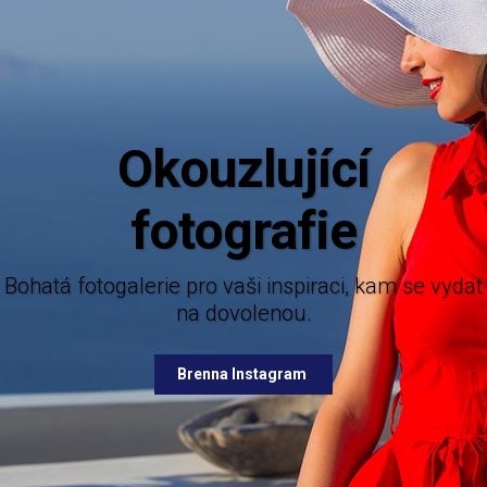
í
Ak
e
Mějte dokonalý přehled o novinkác
nabízených destinací.
ogalerie pro vaši inspiraci, kam se vydat
na dovolenou.
Brenna Facebook
Brenna Instagram