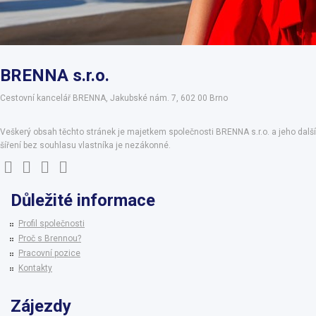
BRENNA s.r.o.
Cestovní kancelář BRENNA, Jakubské nám. 7, 602 00 Brno
Veškerý obsah těchto stránek je majetkem společnosti BRENNA s.r.o. a jeho další
šíření bez souhlasu vlastníka je nezákonné.
Důležité informace
Profil společnosti
Proč s Brennou?
Pracovní pozice
Kontakty
Zájezdy