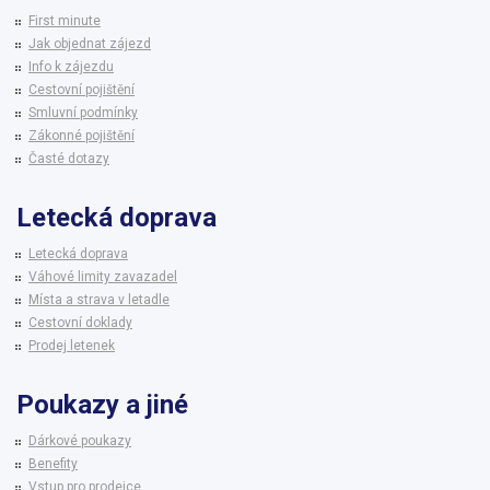
First minute
Jak objednat zájezd
Info k zájezdu
Cestovní pojištění
Smluvní podmínky
Zákonné pojištění
Časté dotazy
Letecká doprava
Letecká doprava
Váhové limity zavazadel
Místa a strava v letadle
Cestovní doklady
Prodej letenek
Poukazy a jiné
Dárkové poukazy
Benefity
Vstup pro prodejce