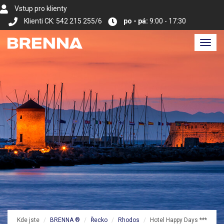
Vstup pro klienty
Klienti CK: 542 215 255/6
po - pá:
9:00 - 17:30
Toggl
navig
Kde jste
BRENNA ®
Řecko
Rhodos
Hotel Happy Days ***