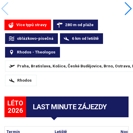
Více typů stravy
280
m
od pláže
oblázkovo-písečná
6
km
od letiště
Rhodos - Theologos
Praha, Bratislava, Košice, České Budějovice, Brno, Ostrava,
Rhodos
LÉTO
LAST MINUTE ZÁJEZDY
2026
Termín
Letiště
Nocí