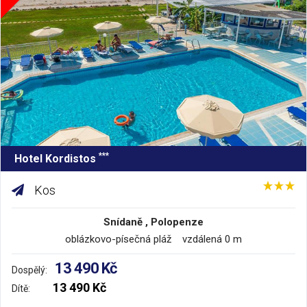
***
Hotel Kordistos
Kos
Snídaně , Polopenze
oblázkovo-písečná pláž vzdálená 0 m
13 490 Kč
Dospělý:
13 490 Kč
Dítě: