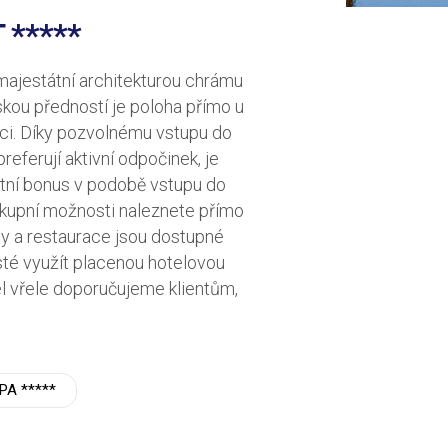
*****
majestátní architekturou chrámu
skou předností je poloha přímo u
xaci. Díky pozvolnému vstupu do
preferují aktivní odpočinek, je
kátní bonus v podobě vstupu do
ákupní možnosti naleznete přímo
rny a restaurace jsou dostupné
té využít placenou hotelovou
el vřele doporučujeme klientům,
PA *****