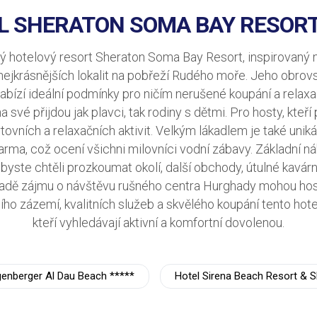
L SHERATON SOMA BAY RESORT 
vý hotelový resort Sheraton Soma Bay Resort, inspirovaný 
 nejkrásnějších lokalit na pobřeží Rudého moře. Jeho obrov
nabízí ideální podmínky pro ničím nerušené koupání a rela
a své přijdou jak plavci, tak rodiny s dětmi. Pro hosty, kteří 
tovních a relaxačních aktivit. Velkým lákadlem je také uni
rma, což ocení všichni milovníci vodní zábavy. Základní n
 byste chtěli prozkoumat okolí, další obchody, útulné kavá
padě zájmu o návštěvu rušného centra Hurghady mohou hos
ího zázemí, kvalitních služeb a skvělého koupání tento hot
kteří vyhledávají aktivní a komfortní dovolenou.
genberger Al Dau Beach *****
Hotel Sirena Beach Resort & S