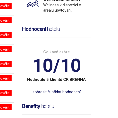
Wellness k dispozici v
ověřit
areálu ubytování.
ověřit
Hodnocení
hotelu
ověřit
ověřit
Celkové skóre
10/10
ověřit
ověřit
Hodnotilo 5 klientů CK BRENNA
zobrazit či přidat hodnocení
ověřit
Benefity
hotelu
ověřit