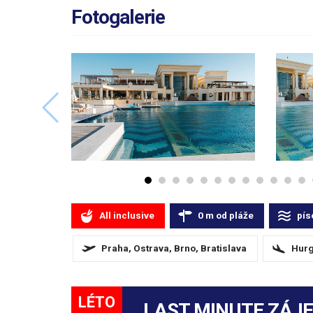
Fotogalerie
All inclusive
0
m
od pláže
pís
Praha, Ostrava, Brno, Bratislava
Hurg
LÉTO
LAST MINUTE ZÁJ