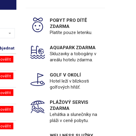
POBYT PRO DÍTĚ
ZDARMA
Platíte pouze letenku.
AQUAPARK ZDARMA
bjednat
Skluzavky a tobogány v
ověřit
areálu hotelu zdarma.
GOLF V OKOLÍ
ověřit
Hotel leží v blízkosti
golfových hřišť.
ověřit
PLÁŽOVÝ SERVIS
ZDARMA
ověřit
Lehátka a slunečníky na
pláži v ceně pobytu.
ověřit
WELLNESS SLUŽBY