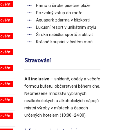
ověřit
Přímo u široké písečné pláže
Pozvolný vstup do moře
Aquapark zdarma v blízkosti
ověřit
Luxusní resort v unikátním stylu
Široká nabídka sportů a aktivit
ověřit
Krásné koupání v čistém moři
ověřit
Stravování
ověřit
All inclusive
– snídaně, obědy a večeře
ověřit
formou bufetu, občerstvení během dne.
Neomezené množství vybraných
ověřit
nealkoholických a alkoholických nápojů
místní výroby v místech a časech
určených hotelem (10:00–24:00).
ověřit