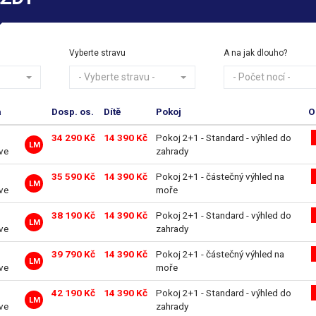
Vyberte stravu
A na jak dlouho?
- Vyberte stravu -
- Počet nocí -
a
Dosp. os.
Dítě
Pokoj
O
34 290 Kč
14 390 Kč
Pokoj 2+1 - Standard - výhled do
LM
ive
zahrady
35 590 Kč
14 390 Kč
Pokoj 2+1 - částečný výhled na
LM
ive
moře
38 190 Kč
14 390 Kč
Pokoj 2+1 - Standard - výhled do
LM
ive
zahrady
39 790 Kč
14 390 Kč
Pokoj 2+1 - částečný výhled na
LM
ive
moře
42 190 Kč
14 390 Kč
Pokoj 2+1 - Standard - výhled do
LM
ive
zahrady