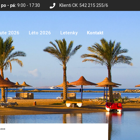
po - pá:
9:00 - 17:30
Klienti CK: 542 215 255/6
nute 2026
Léto 2026
Letenky
Kontakt
***