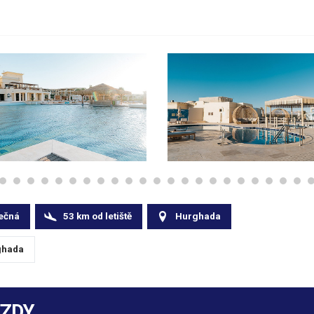
ečná
53
km
od letiště
Hurghada
hada
EZDY