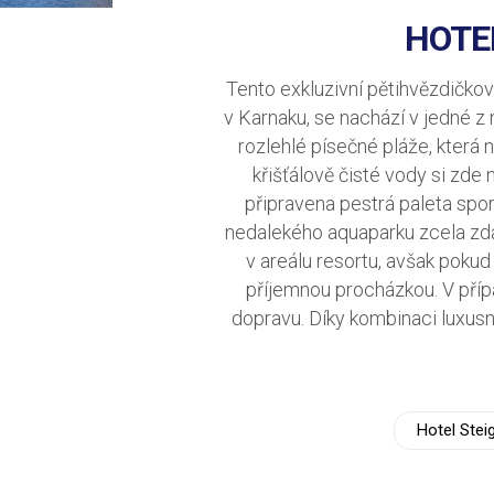
HOTE
Tento exkluzivní pětihvězdičko
v Karnaku, se nachází v jedné z
rozlehlé písečné pláže, která 
křišťálově čisté vody si zde n
připravena pestrá paleta spor
nedalekého aquaparku zcela zda
v areálu resortu, avšak pokud
příjemnou procházkou. V pří
dopravu. Díky kombinaci luxusn
Hotel Stei