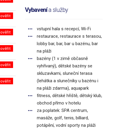
Vybavení
a služby
ověřit
vstupní hala s recepcí, Wi-Fi
ověřit
restaurace, restaurace s terasou,
lobby bar, bar, bar u bazénu, bar
ověřit
na pláži
bazény (1 v zimě občasně
ověřit
vyhřívaný), dětské bazény se
skluzavkami, sluneční terasa
(lehátka a slunečníky u bazénu i
ověřit
na pláži zdarma), aquapark
fitness, dětské hřiště, dětský klub,
obchod přímo v hotelu
za poplatek: SPA centrum,
masáže, golf, tenis, billiard,
potápění, vodní sporty na pláži