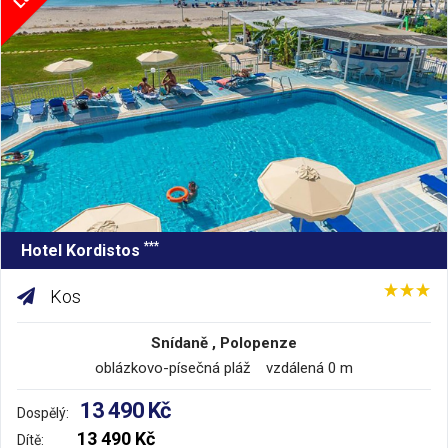
***
Hotel Kordistos
Kos
Snídaně , Polopenze
oblázkovo-písečná pláž vzdálená 0 m
13 490 Kč
Dospělý:
13 490 Kč
Dítě: