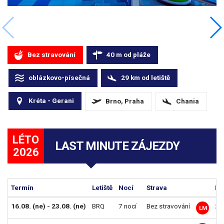
Bez stravování
40
m
od pláže
oblázkovo-písečná
29
km
od letiště
Kréta - Gerani
Brno, Praha
Chania
LÉTO
LAST MINUTE ZÁJEZDY
2026
Termín
Letiště
Nocí
Strava
Do
16.08. (ne) - 23.08. (ne)
BRQ
7 nocí
Bez stravování
23
LM