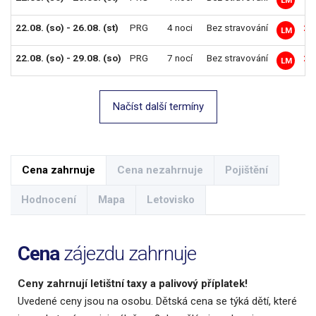
22.08. (so) - 26.08. (st)
PRG
4 noci
Bez stravování
20
LM
22.08. (so) - 29.08. (so)
PRG
7 nocí
Bez stravování
21
LM
Načíst další termíny
Cena zahrnuje
Cena nezahrnuje
Pojištění
Hodnocení
Mapa
Letovisko
Cena
zájezdu zahrnuje
Ceny zahrnují letištní taxy a palivový příplatek!
Uvedené ceny jsou na osobu. Dětská cena se týká dětí, které