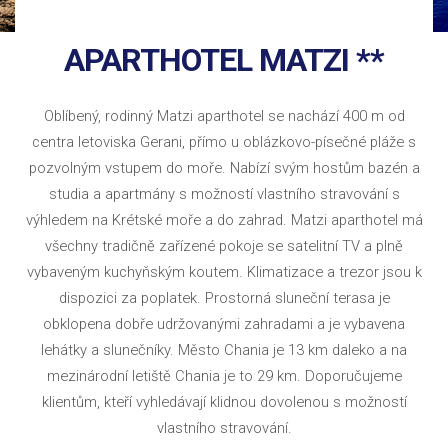
APARTHOTEL MATZI **
Oblíbený, rodinný Matzi aparthotel se nachází 400 m od
centra letoviska Gerani, přímo u oblázkovo-písečné pláže s
pozvolným vstupem do moře. Nabízí svým hostům bazén a
studia a apartmány s možností vlastního stravování s
výhledem na Krétské moře a do zahrad. Matzi aparthotel má
všechny tradičně zařízené pokoje se satelitní TV a plně
vybaveným kuchyňským koutem. Klimatizace a trezor jsou k
dispozici za poplatek. Prostorná sluneční terasa je
obklopena dobře udržovanými zahradami a je vybavena
lehátky a slunečníky. Město Chania je 13 km daleko a na
mezinárodní letiště Chania je to 29 km. Doporučujeme
klientům, kteří vyhledávají klidnou dovolenou s možností
vlastního stravování.