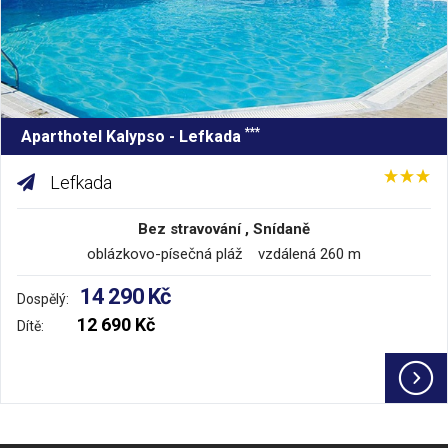
***
Aparthotel Kalypso - Lefkada
Lefkada
Bez stravování , Snídaně
oblázkovo-písečná pláž vzdálená 260 m
14 290 Kč
Dospělý:
12 690 Kč
Dítě: