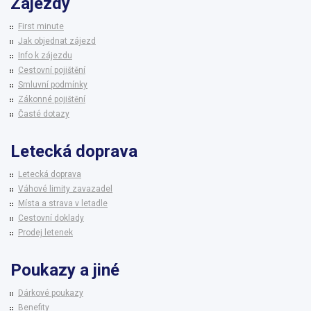
Zájezdy
First minute
Jak objednat zájezd
Info k zájezdu
Cestovní pojištění
Smluvní podmínky
Zákonné pojištění
Časté dotazy
Letecká doprava
Letecká doprava
Váhové limity zavazadel
Místa a strava v letadle
Cestovní doklady
Prodej letenek
Poukazy a jiné
Dárkové poukazy
Benefity