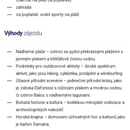
zahrada
za poplatek: vodní sporty na pláži
Výhody
zájezdu
Nádherné pláže – ostrov se pyšní překrásnými plážemi s
jemným pískem a křišťálově čistou vodou.
Podmínky pro outdoorové aktivity – široké spektrum
aktivit, jako jsou hiking, cyklistika, potápění a windsurfing.
Úžasné přírodní scenérie – jedinečné přírodní krásy, jako
je zátoka Elafonissi s růžovým pískem a modrou vodou
či ostrov Balos s nádhernými lagunami.
Bohatá historie a kultura – kolébkou minojské civilizace a
archeologických nalezišť.
Horská krajina – domovem úchvatných hor a kaňonů jako
je kaňon Samaria.