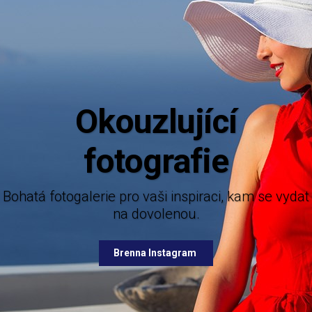
Aktuální i
Mějte dokonalý přehled o novinkách z ná
nabízených destinací.
ie pro vaši inspiraci, kam se vydat
na dovolenou.
Brenna Facebook
Brenna Instagram