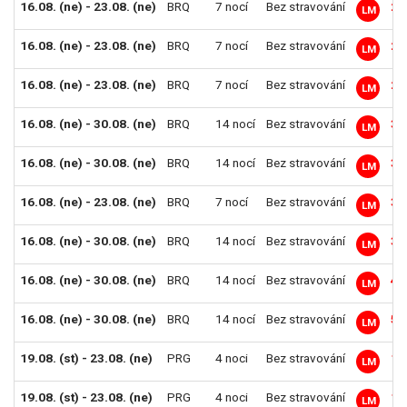
16.08. (ne) - 23.08. (ne)
BRQ
7 nocí
Bez stravování
23
LM
16.08. (ne) - 23.08. (ne)
BRQ
7 nocí
Bez stravování
24
LM
16.08. (ne) - 23.08. (ne)
BRQ
7 nocí
Bez stravování
29
LM
16.08. (ne) - 30.08. (ne)
BRQ
14 nocí
Bez stravování
32
LM
16.08. (ne) - 30.08. (ne)
BRQ
14 nocí
Bez stravování
32
LM
16.08. (ne) - 23.08. (ne)
BRQ
7 nocí
Bez stravování
34
LM
16.08. (ne) - 30.08. (ne)
BRQ
14 nocí
Bez stravování
35
LM
16.08. (ne) - 30.08. (ne)
BRQ
14 nocí
Bez stravování
43
LM
16.08. (ne) - 30.08. (ne)
BRQ
14 nocí
Bez stravování
52
LM
19.08. (st) - 23.08. (ne)
PRG
4 noci
Bez stravování
18
LM
19.08. (st) - 23.08. (ne)
PRG
4 noci
Bez stravování
18
LM