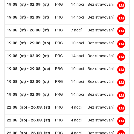
19.08. (st) - 02.09. (st)
PRG
14 nocí
Bez stravování
30
LM
19.08. (st) - 02.09. (st)
PRG
14 nocí
Bez stravování
31
LM
19.08. (st) - 26.08. (st)
PRG
7 nocí
Bez stravování
31
LM
19.08. (st) - 29.08. (so)
PRG
10 nocí
Bez stravování
33
LM
19.08. (st) - 02.09. (st)
PRG
14 nocí
Bez stravování
34
LM
19.08. (st) - 29.08. (so)
PRG
10 nocí
Bez stravování
39
LM
19.08. (st) - 02.09. (st)
PRG
14 nocí
Bez stravování
42
LM
19.08. (st) - 02.09. (st)
PRG
14 nocí
Bez stravování
49
LM
22.08. (so) - 26.08. (st)
PRG
4 noci
Bez stravování
17
LM
22.08. (so) - 26.08. (st)
PRG
4 noci
Bez stravování
17
LM
22.08. (so) - 26.08. (st)
PRG
4 noci
Bez stravování
18
LM