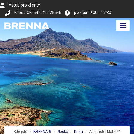
Vstup pro klienty
Klienti CK: 542 215 255/6
po - pá:
9:00 - 17:30
Toggl
navig
Kde jste
BRENNA ®
Řecko
Kréta
Aparthotel Matzi **