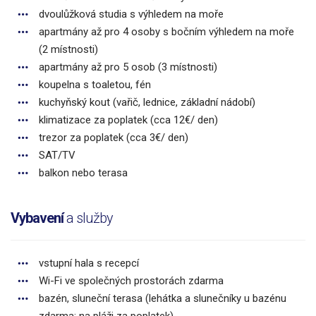
dvoulůžková studia s výhledem na moře
apartmány až pro 4 osoby s bočním výhledem na moře
(2 místnosti)
apartmány až pro 5 osob (3 místnosti)
koupelna s toaletou, fén
kuchyňský kout (vařič, lednice, základní nádobí)
klimatizace za poplatek (cca 12€/ den)
trezor za poplatek (cca 3€/ den)
SAT/TV
balkon nebo terasa
Vybavení
a služby
vstupní hala s recepcí
Wi-Fi ve společných prostorách zdarma
bazén, sluneční terasa (lehátka a slunečníky u bazénu
zdarma; na pláži za poplatek)