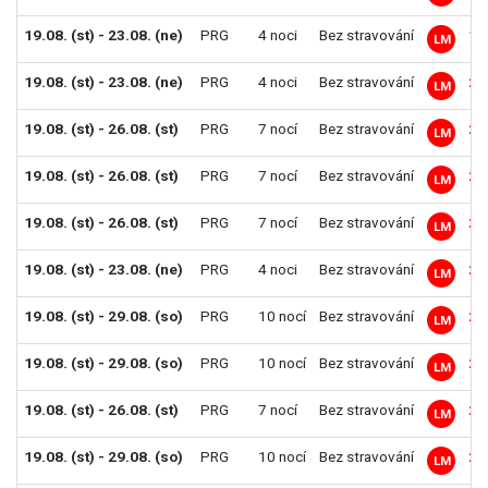
19.08. (st) - 23.08. (ne)
PRG
4 noci
Bez stravování
19
LM
19.08. (st) - 23.08. (ne)
PRG
4 noci
Bez stravování
21
LM
19.08. (st) - 26.08. (st)
PRG
7 nocí
Bez stravování
21
LM
19.08. (st) - 26.08. (st)
PRG
7 nocí
Bez stravování
22
LM
19.08. (st) - 26.08. (st)
PRG
7 nocí
Bez stravování
23
LM
19.08. (st) - 23.08. (ne)
PRG
4 noci
Bez stravování
24
LM
19.08. (st) - 29.08. (so)
PRG
10 nocí
Bez stravování
25
LM
19.08. (st) - 29.08. (so)
PRG
10 nocí
Bez stravování
26
LM
19.08. (st) - 26.08. (st)
PRG
7 nocí
Bez stravování
27
LM
19.08. (st) - 29.08. (so)
PRG
10 nocí
Bez stravování
28
LM