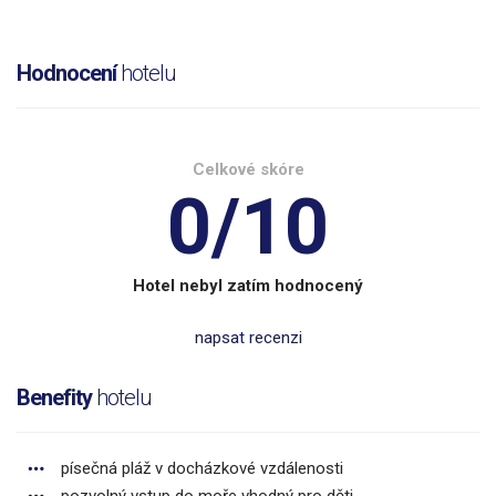
Hodnocení
hotelu
Celkové skóre
0/10
Hotel nebyl zatím hodnocený
napsat recenzi
Benefity
hotelu
písečná pláž v docházkové vzdálenosti
pozvolný vstup do moře vhodný pro děti