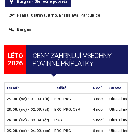
Burgas - Slunečné pobřeží
Praha, Ostrava, Brno, Bratislava, Pardubice
Burgas
CENY ZAHRNUJÍ VŠECHNY
LÉTO
POVINNÉ PŘÍPLATKY
2026
Termín
Letiště
Nocí
Strava
29.08. (so) - 01.09. (út)
BRQ
,
PRG
3 noci
Ultra all incl
29.08. (so) - 02.09. (st)
BRQ
,
PRG
,
OSR
4 noci
Ultra all incl
29.08. (so) - 03.09. (čt)
PRG
5 nocí
Ultra all incl
29.08. (so) - 04.09. (pá)
BRQ
,
PRG
6 nocí
Ultra all incl