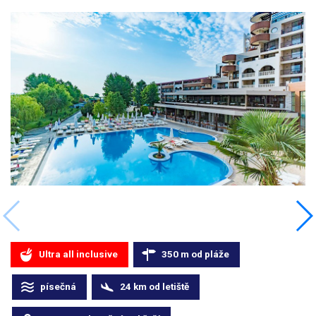
Ultra all inclusive
350
m
od pláže
písečná
24
km
od letiště