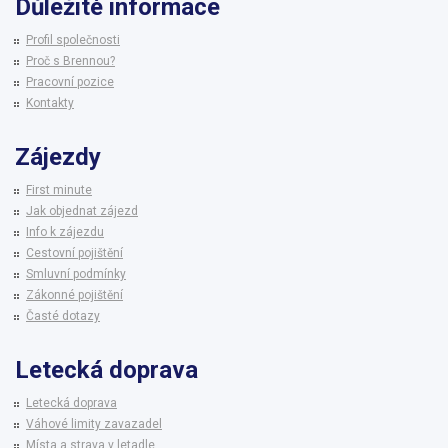
Důležité informace
Profil společnosti
Proč s Brennou?
Pracovní pozice
Kontakty
Zájezdy
First minute
Jak objednat zájezd
Info k zájezdu
Cestovní pojištění
Smluvní podmínky
Zákonné pojištění
Časté dotazy
Letecká doprava
Letecká doprava
Váhové limity zavazadel
Místa a strava v letadle