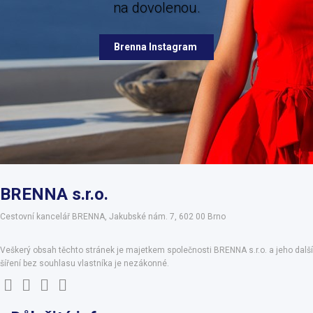
na dovolenou.
Brenna Facebook
Brenna Instagram
BRENNA s.r.o.
Cestovní kancelář BRENNA, Jakubské nám. 7, 602 00 Brno
Veškerý obsah těchto stránek je majetkem společnosti BRENNA s.r.o. a jeho další
šíření bez souhlasu vlastníka je nezákonné.