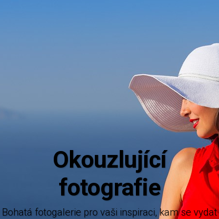
Aktuální inf
Mějte dokonalý přehled o novinkách z nám
nabízených destinací.
 pro vaši inspiraci, kam se vydat