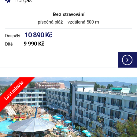
Burgas
Bez stravování
písečná pláž vzdálená 500 m
10 890 Kč
Dospělý:
9 990 Kč
Dítě:
Last minute