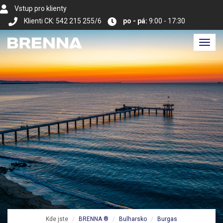
Vstup pro klienty
Klienti CK: 542 215 255/6
po - pá:
9:00 - 17:30
Toggl
navig
Kde jste
BRENNA ®
Bulharsko
Burgas