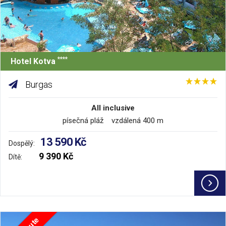
****
Hotel Kotva
Burgas
All inclusive
písečná pláž vzdálená 400 m
13 590 Kč
Dospělý:
9 390 Kč
Dítě: