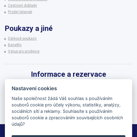
Cestovní doklady
Prodej letenek
Poukazy a jiné
Dárkové poukazy
Benefity
Vstup pro prodejce
Informace a rezervace
Pro informace k zájezdům a rezervaci termínů využijte linku CK BRENNA.
Nastavení cookies
542 215 256
Naše společnost žádá Váš souhlas s používáním
souborů cookie pro účely výkonu, statistiky, analýzy,
brenna@brenna.cz
sociálních sítí a reklamy. Souhlasíte s používáním
souborů cookie a zpracováním souvisejících osobních
údajů?