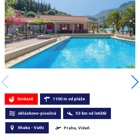
Snídaně
1100
m
od pláže
oblázkovo-písečná
53
km
od letiště
Ithaka - Vathi
Praha, Vídeň