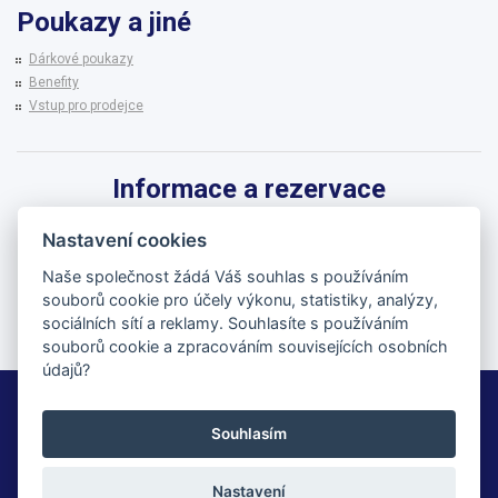
Poukazy a jiné
Dárkové poukazy
Benefity
Vstup pro prodejce
Informace a rezervace
Pro informace k zájezdům a rezervaci termínů využijte linku CK BRENNA.
Nastavení cookies
542 215 256
Naše společnost žádá Váš souhlas s používáním
souborů cookie pro účely výkonu, statistiky, analýzy,
brenna@brenna.cz
sociálních sítí a reklamy. Souhlasíte s používáním
souborů cookie a zpracováním souvisejících osobních
údajů?
BRENNA cestovní kancelář
Souhlasím
© 2026 | All Rights Reserved
Nastavení