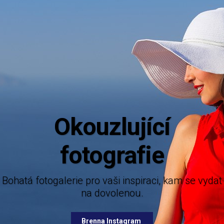
Aktuální 
Mějte dokonalý přehled o novinkách z n
nabízených destinací.
rie pro vaši inspiraci, kam se vydat
na dovolenou.
Brenna Facebook
Brenna Instagram