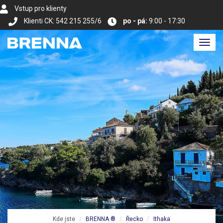
Vstup pro klienty
Klienti CK: 542 215 255/6
po - pá:
9:00 - 17:30
Toggl
navig
Kde jste
BRENNA ®
Řecko
Ithaka