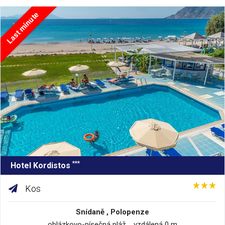
Last minute
***
Hotel Kordistos
Kos
Snídaně , Polopenze
oblázkovo-písečná pláž vzdálená 0 m