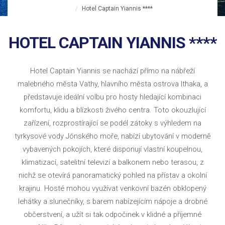
Hotel Captain Yiannis ****
HOTEL CAPTAIN YIANNIS ****
Hotel Captain Yiannis se nachází přímo na nábřeží
malebného města Vathy, hlavního města ostrova Ithaka, a
představuje ideální volbu pro hosty hledající kombinaci
komfortu, klidu a blízkosti živého centra. Toto okouzlující
zařízení, rozprostírající se podél zátoky s výhledem na
tyrkysové vody Jónského moře, nabízí ubytování v moderně
vybavených pokojích, které disponují vlastní koupelnou,
klimatizací, satelitní televizí a balkonem nebo terasou, z
nichž se otevírá panoramatický pohled na přístav a okolní
krajinu. Hosté mohou využívat venkovní bazén obklopený
lehátky a slunečníky, s barem nabízejícím nápoje a drobné
občerstvení, a užít si tak odpočinek v klidné a příjemné