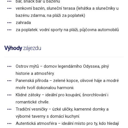
bar, snack bar u bazénu
venkovní bazén, sluneční terasa (lehátka a slunečníky u
bazénu zdarma; na pláži za poplatek)
zahrada
za poplatek: vodní sporty na pláži, půjčovna automobilů
Výhody
zájezdu
Ostrov mýtů – domov legendárního Odyssea, plný
historie a atmosféry.
Panenská příroda – zelené kopce, olivové háje a modré
moře tvoří dokonalou harmonii.
Klidné zátoky – ideální pro koupání, šnorchlování i
romantické chvíle.
Tradiční vesničky – úzké uličky, kamenné domky a
výborné taverny s domácí kuchyní.
Autentická atmosféra – ideální místo pro ty, kdo hledají