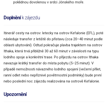
poklidnou dovolenou v srdci Jónského moře.
Doplnění
k zájezdu
Itinerář cesty na ostrov: letecky na ostrov Kefalonie (EFL), poté
následuje transfer z letiště do přístavu (cca 20–40 minut podle
oblasti ubytování). Odtud pokračuje plavba trajektem na ostrov
Ithaka, která trvá přibližně 30 až 60 minut v závislosti na typu
lodního spoje a konkrétní trase. Po příjezdu na ostrov Ithaka
navazuje krátký transfer do místa pobytu (5–25 minut). V
případě nemožnosti návazného lodního spojení (večerní přílet,
ranní odlet nebo nepříznivé povětrnostní podmínky) bude první
nebo poslední noc zájezdu realizována na ostrově Kefalonie.
Upozornění