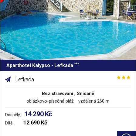
***
Aparthotel Kalypso - Lefkada
Lefkada
Bez stravování , Snídaně
oblázkovo-písečná pláž vzdálená 260 m
14 290 Kč
Dospělý:
12 690 Kč
Dítě: