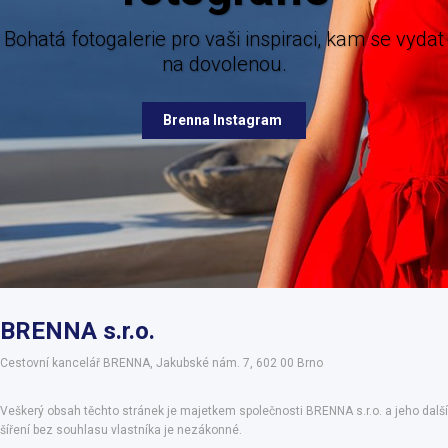
nabízených destinací.
erie pro vaši inspiraci, kam se vydat
na dovolenou.
Brenna Facebook
Brenna Instagram
BRENNA s.r.o.
Cestovní kancelář BRENNA, Jakubské nám. 7, 602 00 Brno
Veškerý obsah těchto stránek je majetkem společnosti BRENNA s.r.o. a jeho další
šíření bez souhlasu vlastníka je nezákonné.