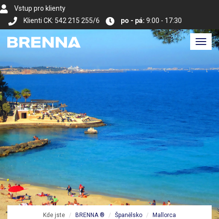
Vstup pro klienty
Klienti CK: 542 215 255/6
po - pá:
9:00 - 17:30
Toggl
navig
Kde jste
BRENNA ®
Španělsko
Mallorca