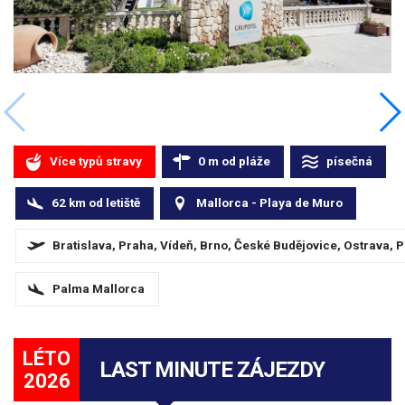
Více typů stravy
0
m
od pláže
písečná
62
km
od letiště
Mallorca - Playa de Muro
Bratislava, Praha, Vídeň, Brno, České Budějovice, Ostrava, 
Palma Mallorca
LÉTO
LAST MINUTE ZÁJEZDY
2026