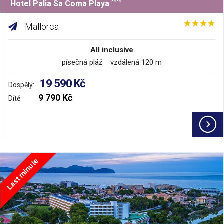
****
Hotel Palia Sa Coma Playa
Mallorca
All inclusive
písečná pláž vzdálená 120 m
19 590 Kč
Dospělý:
9 790 Kč
Dítě:
Last minute