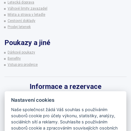
Letecká doprava
Váhové limity zavazadel
Místa a strava v letadle
Cestovní doklady
Prodej letenek
Poukazy a jiné
Dárkové poukazy
Benefity
Vstup pro prodejce
Informace a rezervace
Pro informace k zájezdům a rezervaci termínů využijte linku CK BRENNA.
Nastavení cookies
542 215 256
Naše společnost žádá Váš souhlas s používáním
souborů cookie pro účely výkonu, statistiky, analýzy,
brenna@brenna.cz
sociálních sítí a reklamy. Souhlasíte s používáním
souborů cookie a zpracováním souvisejících osobních