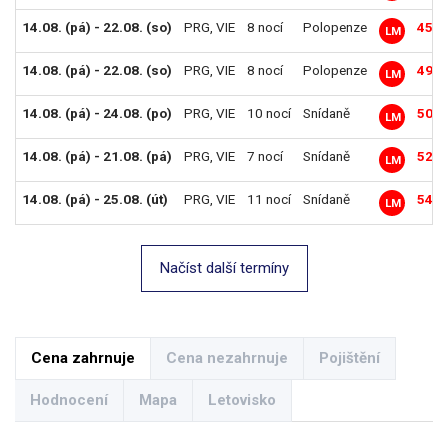
14.08. (pá) - 22.08. (so)
PRG
,
VIE
8 nocí
Polopenze
45 9
LM
14.08. (pá) - 22.08. (so)
PRG
,
VIE
8 nocí
Polopenze
49 5
LM
14.08. (pá) - 24.08. (po)
PRG
,
VIE
10 nocí
Snídaně
50 1
LM
14.08. (pá) - 21.08. (pá)
PRG
,
VIE
7 nocí
Snídaně
52 2
LM
14.08. (pá) - 25.08. (út)
PRG
,
VIE
11 nocí
Snídaně
54 1
LM
Načíst další termíny
Cena zahrnuje
Cena nezahrnuje
Pojištění
Hodnocení
Mapa
Letovisko