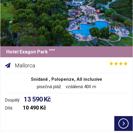
****
Hotel Exagon Park
Mallorca
Snídaně , Polopenze, All inclusive
písečná pláž vzdálená 400 m
13 590 Kč
Dospělý:
10 490 Kč
Dítě: