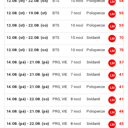
12.08. (st) - 22.08. (so)
BTS
10 nocí
Polopenze
54 9
LM
12.08. (st) - 19.08. (st)
BTS
7 nocí
Polopenze
55 6
LM
12.08. (st) - 22.08. (so)
BTS
10 nocí
Polopenze
59 4
LM
12.08. (st) - 22.08. (so)
BTS
10 nocí
Snídaně
70 4
LM
12.08. (st) - 22.08. (so)
BTS
10 nocí
Polopenze
75 3
LM
14.08. (pá) - 21.08. (pá)
PRG
,
VIE
7 nocí
Snídaně
37 9
LM
14.08. (pá) - 21.08. (pá)
PRG
,
VIE
7 nocí
Snídaně
41 1
LM
14.08. (pá) - 21.08. (pá)
PRG
,
VIE
7 nocí
Polopenze
41 4
LM
14.08. (pá) - 22.08. (so)
PRG
,
VIE
8 nocí
Snídaně
41 9
LM
14.08. (pá) - 21.08. (pá)
PRG
,
VIE
7 nocí
Polopenze
44 5
LM
14.08. (pá) - 22.08. (so)
PRG
,
VIE
8 nocí
Snídaně
45 6
LM