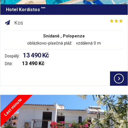
***
Hotel Kordistos
Kos
Snídaně , Polopenze
oblázkovo-písečná pláž vzdálená 0 m
13 490 Kč
Dospělý:
13 490 Kč
Dítě:
Last minute