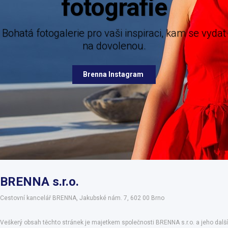
rafie
Mějte dokonalý přehled o novin
nabízených destinací
fotogalerie pro vaši inspiraci, kam se vydat
na dovolenou.
Brenna Facebook
Brenna Instagram
BRENNA s.r.o.
Cestovní kancelář BRENNA, Jakubské nám. 7, 602 00 Brno
Veškerý obsah těchto stránek je majetkem společnosti BRENNA s.r.o. a jeho další