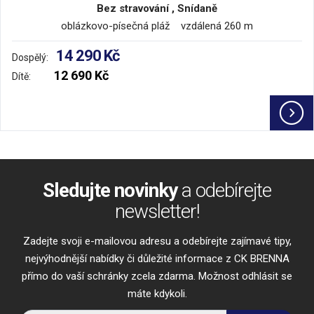
Bez stravování , Snídaně
oblázkovo-písečná pláž vzdálená 260 m
14 290 Kč
Dospělý:
12 690 Kč
Dítě:
Sledujte novinky
a odebírejte
newsletter!
Zadejte svoji e-mailovou adresu a odebírejte zajímavé tipy,
nejvýhodnější nabídky či důležité informace z CK BRENNA
přímo do vaší schránky zcela zdarma. Možnost odhlásit se
máte kdykoli.