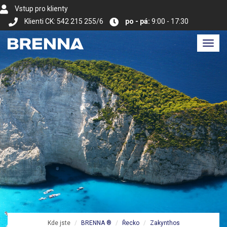
Vstup pro klienty
Klienti CK: 542 215 255/6
po - pá:
9:00 - 17:30
Toggl
navig
Kde jste
BRENNA ®
Řecko
Zakynthos