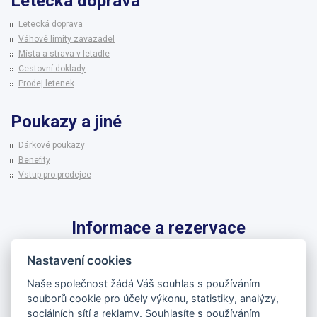
Letecká doprava
Letecká doprava
Váhové limity zavazadel
Místa a strava v letadle
Cestovní doklady
Prodej letenek
Poukazy a jiné
Dárkové poukazy
Benefity
Vstup pro prodejce
Informace a rezervace
Pro informace k zájezdům a rezervaci termínů využijte linku CK BRENNA.
Nastavení cookies
542 215 256
Naše společnost žádá Váš souhlas s používáním
souborů cookie pro účely výkonu, statistiky, analýzy,
brenna@brenna.cz
sociálních sítí a reklamy. Souhlasíte s používáním