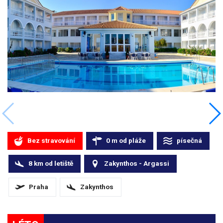
Bez stravování
0
m
od pláže
písečná
8
km
od letiště
Zakynthos - Argassi
Praha
Zakynthos