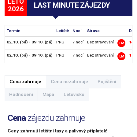
LÉTO
LAST MINUTE ZÁJEZDY
2026
Termín
Letiště
Nocí
Strava
Dos
02.10. (pá) - 09.10. (pá)
PRG
7 nocí
Bez stravování
14 
LM
02.10. (pá) - 09.10. (pá)
PRG
7 nocí
Bez stravování
19 
LM
Cena zahrnuje
Cena nezahrnuje
Pojištění
Hodnocení
Mapa
Letovisko
Cena
zájezdu zahrnuje
Ceny zahrnují letištní taxy a palivový příplatek!