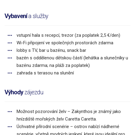
Vybavení
a služby
vstupní hala s recepcí, trezor (za poplatek 2,5 €/den)
Wi-Fi připojení ve společných prostorách zdarma
lobby s TV, bar u bazénu, snack bar
bazén s oddělenou dětskou částí (lehátka a slunečníky u
bazénu zdarma; na pláži za poplatek)
zahrada s terasou na slunění
Výhody
zájezdu
Možnost pozorování želv – Zakynthos je známý jako
hnízdiště mořských želv Caretta Caretta.
Úchvatné přírodní scenérie – ostrov nabízí nádherné
scenérie, včetně modrých jeskyní, které jsou ideální pro