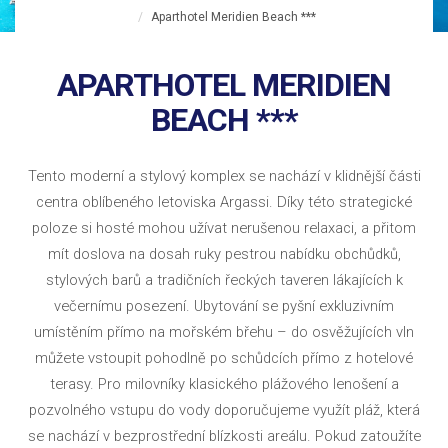
Aparthotel Meridien Beach ***
APARTHOTEL MERIDIEN
BEACH ***
Tento moderní a stylový komplex se nachází v klidnější části
centra oblíbeného letoviska Argassi. Díky této strategické
poloze si hosté mohou užívat nerušenou relaxaci, a přitom
mít doslova na dosah ruky pestrou nabídku obchůdků,
stylových barů a tradičních řeckých taveren lákajících k
večernímu posezení. Ubytování se pyšní exkluzivním
umístěním přímo na mořském břehu – do osvěžujících vln
můžete vstoupit pohodlně po schůdcích přímo z hotelové
terasy. Pro milovníky klasického plážového lenošení a
pozvolného vstupu do vody doporučujeme využít pláž, která
se nachází v bezprostřední blízkosti areálu. Pokud zatoužíte