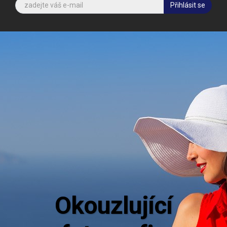
Přihlásit se
ující