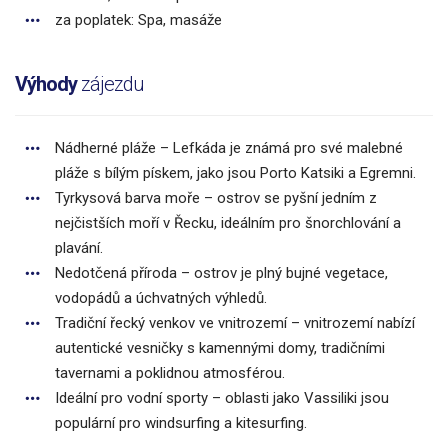
za poplatek: Spa, masáže
Výhody
zájezdu
Nádherné pláže – Lefkáda je známá pro své malebné
pláže s bílým pískem, jako jsou Porto Katsiki a Egremni.
Tyrkysová barva moře – ostrov se pyšní jedním z
nejčistších moří v Řecku, ideálním pro šnorchlování a
plavání.
Nedotčená příroda – ostrov je plný bujné vegetace,
vodopádů a úchvatných výhledů.
Tradiční řecký venkov ve vnitrozemí – vnitrozemí nabízí
autentické vesničky s kamennými domy, tradičními
tavernami a poklidnou atmosférou.
Ideální pro vodní sporty – oblasti jako Vassiliki jsou
populární pro windsurfing a kitesurfing.