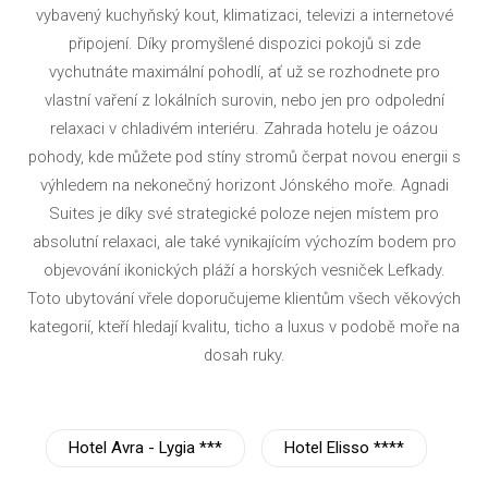
vybavený kuchyňský kout, klimatizaci, televizi a internetové
připojení. Díky promyšlené dispozici pokojů si zde
vychutnáte maximální pohodlí, ať už se rozhodnete pro
vlastní vaření z lokálních surovin, nebo jen pro odpolední
relaxaci v chladivém interiéru. Zahrada hotelu je oázou
pohody, kde můžete pod stíny stromů čerpat novou energii s
výhledem na nekonečný horizont Jónského moře. Agnadi
Suites je díky své strategické poloze nejen místem pro
absolutní relaxaci, ale také vynikajícím výchozím bodem pro
objevování ikonických pláží a horských vesniček Lefkady.
Toto ubytování vřele doporučujeme klientům všech věkových
kategorií, kteří hledají kvalitu, ticho a luxus v podobě moře na
dosah ruky.
Hotel Avra - Lygia ***
Hotel Elisso ****