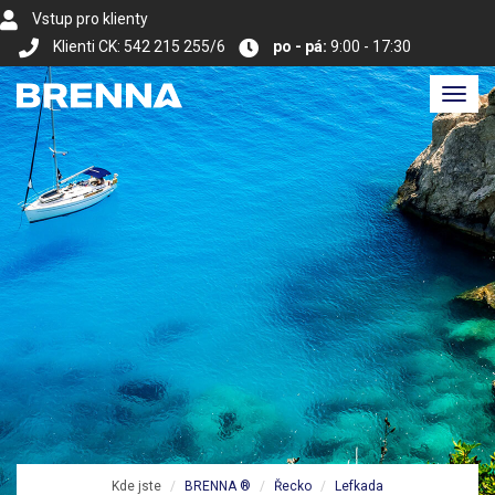
Vstup pro klienty
Klienti CK: 542 215 255/6
po - pá:
9:00 - 17:30
Toggl
navig
Kde jste
BRENNA ®
Řecko
Lefkada