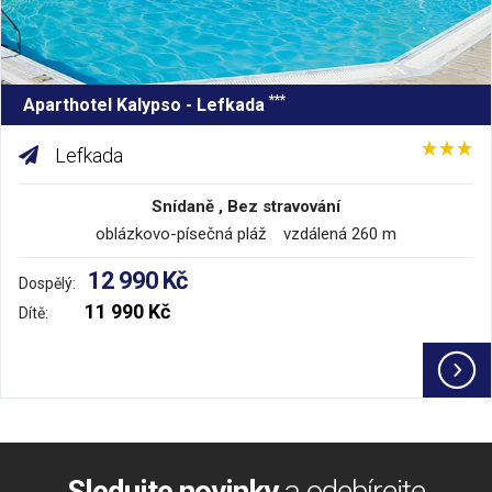
***
Aparthotel Kalypso - Lefkada
Lefkada
Snídaně , Bez stravování
oblázkovo-písečná pláž vzdálená 260 m
12 990 Kč
Dospělý:
11 990 Kč
Dítě:
Sledujte novinky
a odebírejte