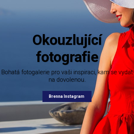
Aktuáln
Mějte dokonalý přehled o novinkách z
nabízených destinací.
lerie pro vaši inspiraci, kam se vydat
na dovolenou.
Brenna Facebook
Brenna Instagram