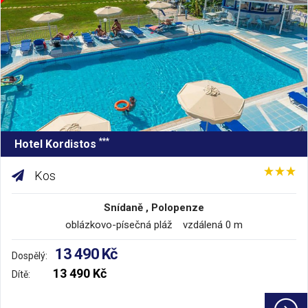
***
Hotel Kordistos
Kos
Snídaně , Polopenze
oblázkovo-písečná pláž vzdálená 0 m
13 490 Kč
Dospělý:
13 490 Kč
Dítě: