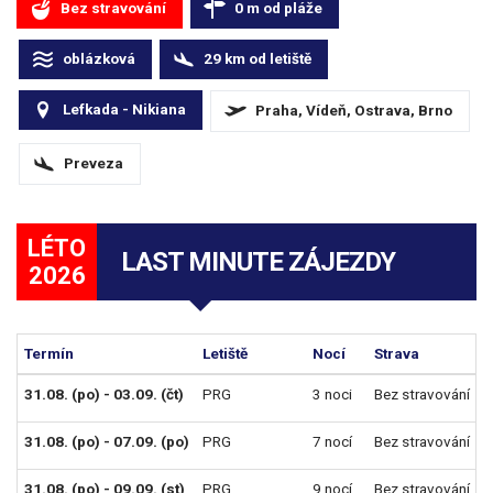
Bez stravování
0
m
od pláže
oblázková
29
km
od letiště
Lefkada - Nikiana
Praha, Vídeň, Ostrava, Brno
Preveza
LÉTO
LAST MINUTE ZÁJEZDY
2026
Termín
Letiště
Nocí
Strava
31.08. (po) - 03.09. (čt)
PRG
3 noci
Bez stravování
31.08. (po) - 07.09. (po)
PRG
7 nocí
Bez stravování
31.08. (po) - 09.09. (st)
PRG
9 nocí
Bez stravování