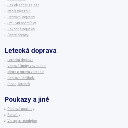
Jak objednat zájezd
Info k zájezdu
Cestovní pojištění
Smluvní podmínky
Zákonné pojištění
Časté dotazy
Letecká doprava
Letecká doprava
Váhové limity zavazadel
Místa a strava v letadle
Cestovní doklady
Prodej letenek
Poukazy a jiné
Dárkové poukazy
Benefity
Vstup pro prodejce