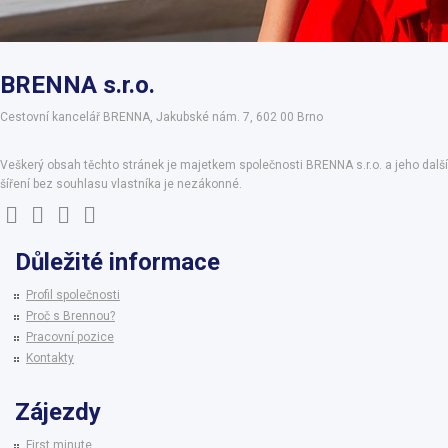
BRENNA s.r.o.
Cestovní kancelář BRENNA, Jakubské nám. 7, 602 00 Brno
Veškerý obsah těchto stránek je majetkem společnosti BRENNA s.r.o. a jeho další
šíření bez souhlasu vlastníka je nezákonné.
Důležité informace
Profil společnosti
Proč s Brennou?
Pracovní pozice
Kontakty
Zájezdy
First minute