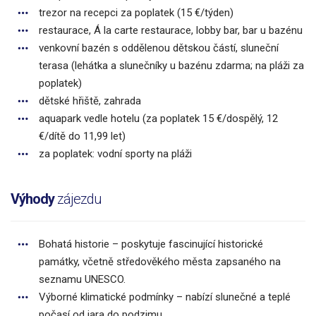
trezor na recepci za poplatek (15 €/týden)
restaurace, Á la carte restaurace, lobby bar, bar u bazénu
venkovní bazén s oddělenou dětskou částí, sluneční
terasa (lehátka a slunečníky u bazénu zdarma; na pláži za
poplatek)
dětské hřiště, zahrada
aquapark vedle hotelu (za poplatek 15 €/dospělý, 12
€/dítě do 11,99 let)
za poplatek: vodní sporty na pláži
Výhody
zájezdu
Bohatá historie – poskytuje fascinující historické
památky, včetně středověkého města zapsaného na
seznamu UNESCO.
Výborné klimatické podmínky – nabízí slunečné a teplé
počasí od jara do podzimu.