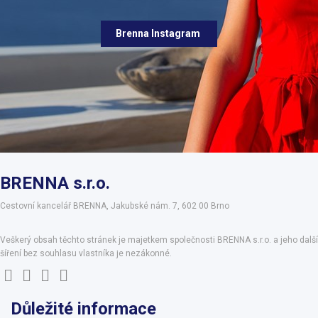
Brenna Instagram
BRENNA s.r.o.
Cestovní kancelář BRENNA, Jakubské nám. 7, 602 00 Brno
Veškerý obsah těchto stránek je majetkem společnosti BRENNA s.r.o. a jeho další
šíření bez souhlasu vlastníka je nezákonné.
Důležité informace