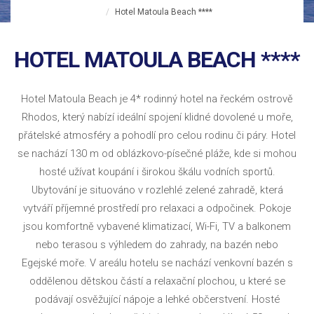
Hotel Matoula Beach ****
HOTEL MATOULA BEACH ****
Hotel Matoula Beach je 4* rodinný hotel na řeckém ostrově
Rhodos, který nabízí ideální spojení klidné dovolené u moře,
přátelské atmosféry a pohodlí pro celou rodinu či páry. Hotel
se nachází 130 m od oblázkovo-písečné pláže, kde si mohou
hosté užívat koupání i širokou škálu vodních sportů.
Ubytování je situováno v rozlehlé zelené zahradě, která
vytváří příjemné prostředí pro relaxaci a odpočinek. Pokoje
jsou komfortně vybavené klimatizací, Wi-Fi, TV a balkonem
nebo terasou s výhledem do zahrady, na bazén nebo
Egejské moře. V areálu hotelu se nachází venkovní bazén s
oddělenou dětskou částí a relaxační plochou, u které se
podávají osvěžující nápoje a lehké občerstvení. Hosté