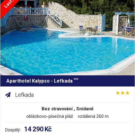
***
Aparthotel Kalypso - Lefkada
Lefkada
Bez stravování , Snídaně
oblázkovo-písečná pláž vzdálená 260 m
14 290 Kč
Dospělý: