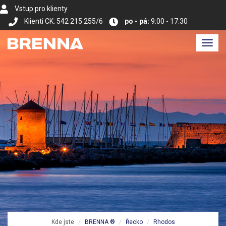
Vstup pro klienty
Klienti CK: 542 215 255/6
po - pá:
9:00 - 17:30
Toggl
navig
Kde jste
BRENNA ®
Řecko
Rhodos