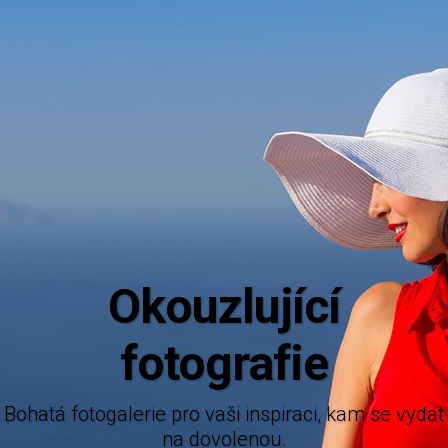
Aktuá
Mějte dokonalý přehled o novinkách 
nabízených destinací.
alerie pro vaši inspiraci, kam se vydat
na dovolenou.
Brenna Facebook