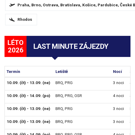
Praha, Brno, Ostrava, Bratislava, Košice, Pardubice, České 
Rhodos
LÉTO
LAST MINUTE ZÁJEZDY
2026
Termín
Letiště
Nocí
St
10.09. (čt) - 13.09. (ne)
BRQ
,
PRG
3 noci
Sn
10.09. (čt) - 14.09. (po)
BRQ
,
PRG
,
OSR
4 noci
Sn
10.09. (čt) - 13.09. (ne)
BRQ
,
PRG
3 noci
Po
10.09. (čt) - 13.09. (ne)
BRQ
,
PRG
3 noci
Sn
10.09. (čt) - 14.09. (po)
BRQ
,
PRG
,
OSR
4 noci
Po