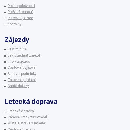
Profil společnosti
Proč s Brennou?
Pracovní pozice
Kontakty
Zájezdy
First minute
Jak objednat zájezd
Info k zájezdu
Cestovní pojištění
Smluvní podmínky
Zákonné pojištění
Časté dotazy
Letecká doprava
Letecká doprava
Váhové limity zavazadel
Místa a strava v letadle
Cestovní doklady