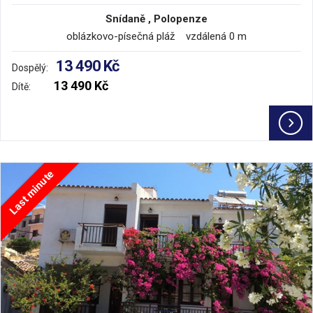
Snídaně , Polopenze
oblázkovo-písečná pláž vzdálená 0 m
13 490 Kč
Dospělý:
13 490 Kč
Dítě:
Last minute