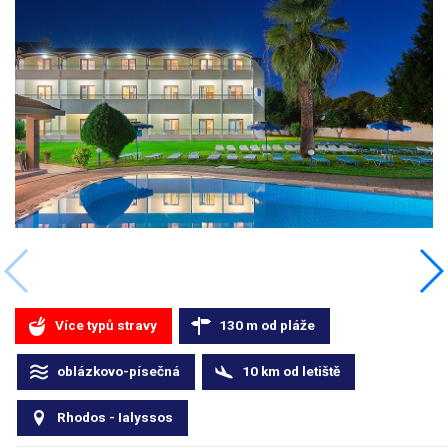
Více typů stravy
130
m
od pláže
oblázkovo-písečná
10
km
od letiště
Rhodos - Ialyssos