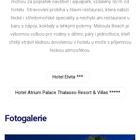
mohou za poplatek navštívit i aquapark, vzdálený 50 m od
hotelu. Stravování probíhá v hlavní restauraci, která nabízí
řecké i středomořské speciality a nechybí ani restaurace u
baru s nápoji, koktejly a lehkými pokrmy. Matoula Beach je
výbornou volbou pro rodiny s dětmi, páry i jednotlivce, kteří
chtějí strávit klidnou dovolenou v hotelu u moře s příjemnou
řeckou atmosférou.
Hotel Elvita ***
Hotel Atrium Palace Thalasso Resort & Villas *****
Fotogalerie