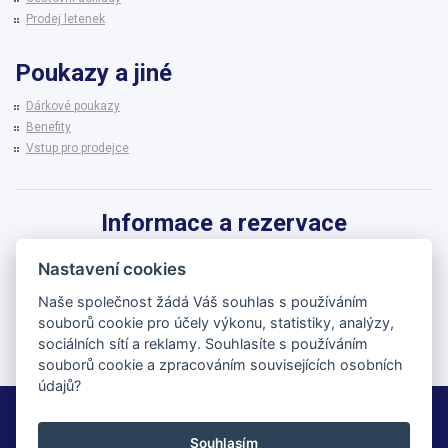
Prodej letenek
Poukazy a jiné
Dárkové poukazy
Benefity
Vstup pro prodejce
Informace a rezervace
Pro informace k zájezdům a rezervaci termínů využijte linku CK BRENNA.
Nastavení cookies
542 215 256
Naše společnost žádá Váš souhlas s používáním
souborů cookie pro účely výkonu, statistiky, analýzy,
brenna@brenna.cz
sociálních sítí a reklamy. Souhlasíte s používáním
souborů cookie a zpracováním souvisejících osobních
údajů?
BRENNA cestovní kancelář
Souhlasím