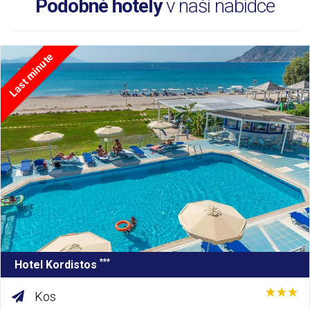
Podobné hotely
v naší nabídce
Last minute
***
Hotel Kordistos
Kos