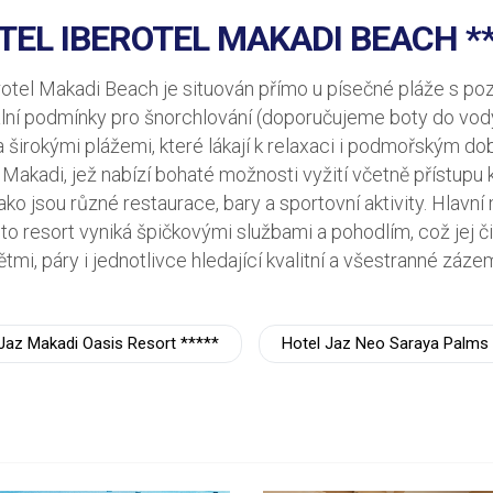
TEL IBEROTEL MAKADI BEACH **
rotel Makadi Beach je situován přímo u písečné pláže s p
eální podmínky pro šnorchlování (doporučujeme boty do vody
širokými plážemi, které lákají k relaxaci i podmořským do
 Makadi, jež nabízí bohaté možnosti vyžití včetně přístupu 
ako jsou různé restaurace, bary a sportovní aktivity. Hlav
nto resort vyniká špičkovými službami a pohodlím, což jej či
ětmi, páry i jednotlivce hledající kvalitní a všestranné zázem
Jaz Makadi Oasis Resort *****
Hotel Jaz Neo Saraya Palms 