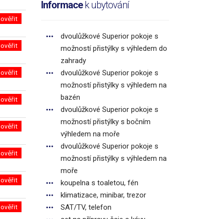
Informace
k ubytování
ověřit
dvoulůžkové Superior pokoje s
ověřit
možností přistýlky s výhledem do
zahrady
ověřit
dvoulůžkové Superior pokoje s
možností přistýlky s výhledem na
bazén
ověřit
dvoulůžkové Superior pokoje s
možností přistýlky s bočním
ověřit
výhledem na moře
dvoulůžkové Superior pokoje s
ověřit
možností přistýlky s výhledem na
moře
ověřit
koupelna s toaletou, fén
klimatizace, minibar, trezor
ověřit
SAT/TV, telefon