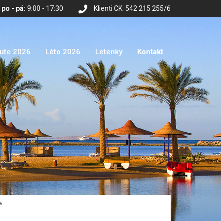
po - pá:
9:00 - 17:30
Klienti CK: 542 215 255/6
nute 2026
Léto 2026
Letenky
Kontakt
*