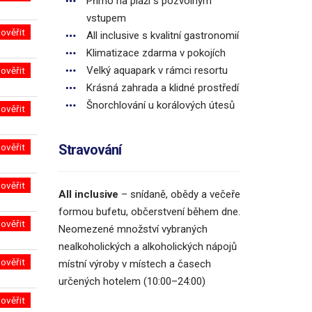
Přímo na pláži s pozvolným
vstupem
ověřit
All inclusive s kvalitní gastronomií
Klimatizace zdarma v pokojích
Velký aquapark v rámci resortu
ověřit
Krásná zahrada a klidné prostředí
Šnorchlování u korálových útesů
ověřit
ověřit
Stravování
ověřit
All inclusive
– snídaně, obědy a večeře
formou bufetu, občerstvení během dne.
ověřit
Neomezené množství vybraných
nealkoholických a alkoholických nápojů
ověřit
místní výroby v místech a časech
určených hotelem (10:00–24:00)
ověřit