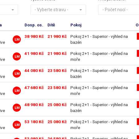
- Vyberte stravu -
- Počet nocí -
a
Dosp. os.
Dítě
Pokoj
O
38 980 Kč
21 980 Kč
Pokoj 2+1 - Superior - výhled na
LM
ive
bazén
41 980 Kč
21 980 Kč
Pokoj 2+1 - Superior - výhled na
LM
ive
moře
44 080 Kč
23 580 Kč
Pokoj 2+1 - Superior - výhled na
LM
ive
bazén
47 680 Kč
23 580 Kč
Pokoj 2+1 - Superior - výhled na
LM
ive
moře
48 980 Kč
25 080 Kč
Pokoj 2+1 - Superior - výhled na
LM
ive
bazén
53 180 Kč
25 080 Kč
Pokoj 2+1 - Superior - výhled na
LM
ive
moře
53 980 Kč
26 580 Kč
Pokoj 2+1 - Superior - výhled na