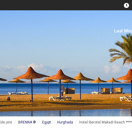
Last Mi
Kde jste
BRENNA ®
Egypt
Hurghada
Hotel Iberotel Makadi Beach ****