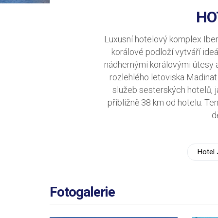
HO
Luxusní hotelový komplex Ibe
korálové podloží vytváří id
nádhernými korálovými útesy a 
rozlehlého letoviska Madinat
služeb sesterských hotelů, j
přibližně 38 km od hotelu. Te
d
Hotel 
Fotogalerie