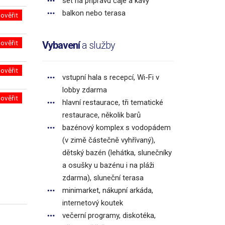
set na přípravu čaje a kávy
balkon nebo terasa
ověřit
ověřit
Vybavení
a služby
ověřit
vstupní hala s recepcí, Wi-Fi v
lobby zdarma
ověřit
hlavní restaurace, tři tematické
restaurace, několik barů
bazénový komplex s vodopádem
(v zimě částečně vyhřívaný),
dětský bazén (lehátka, slunečníky
a osušky u bazénu i na pláži
zdarma), sluneční terasa
minimarket, nákupní arkáda,
internetový koutek
večerní programy, diskotéka,