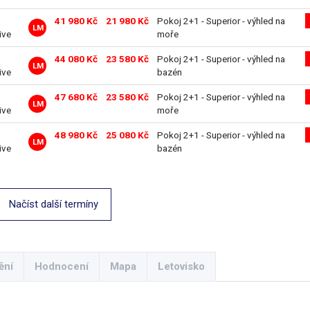
41 980 Kč
21 980 Kč
Pokoj 2+1 - Superior - výhled na
LM
ive
moře
44 080 Kč
23 580 Kč
Pokoj 2+1 - Superior - výhled na
LM
ive
bazén
47 680 Kč
23 580 Kč
Pokoj 2+1 - Superior - výhled na
LM
ive
moře
48 980 Kč
25 080 Kč
Pokoj 2+1 - Superior - výhled na
LM
ive
bazén
Načíst další termíny
ění
Hodnocení
Mapa
Letovisko