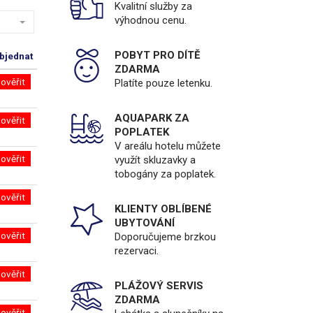
Kvalitní služby za
výhodnou cenu.
POBYT PRO DÍTĚ
bjednat
ZDARMA
ověřit
Platíte pouze letenku.
AQUAPARK ZA
ověřit
POPLATEK
V areálu hotelu můžete
ověřit
využít skluzavky a
tobogány za poplatek.
ověřit
KLIENTY OBLÍBENÉ
UBYTOVÁNÍ
ověřit
Doporučujeme brzkou
rezervaci.
ověřit
PLÁŽOVÝ SERVIS
ZDARMA
ověřit