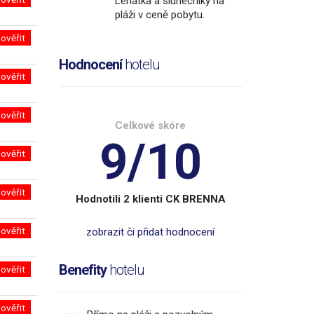
Lehátka a slunečníky na
pláži v ceně pobytu.
ověřit
Hodnocení
hotelu
ověřit
ověřit
Celkové skóre
9/10
ověřit
ověřit
Hodnotili 2 klienti CK BRENNA
ověřit
zobrazit či přidat hodnocení
Benefity
hotelu
ověřit
ověřit