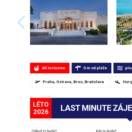
All inclusive
0
m
od pláže
pís
Praha, Ostrava, Brno, Bratislava
Hurg
LÉTO
LAST MINUTE ZÁJ
2026
Odkud to bude?
Kdy to bude?