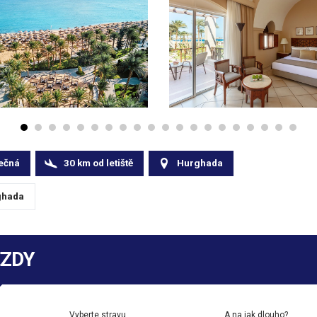
ečná
30
km
od letiště
Hurghada
hada
EZDY
Vyberte stravu
A na jak dlouho?