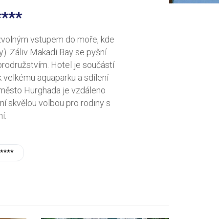
***
ozvolným vstupem do moře, kde
). Záliv Makadi Bay se pyšní
brodružstvím. Hotel je součástí
k velkému aquaparku a sdílení
ní město Hurghada je vzdáleno
ní skvělou volbou pro rodiny s
í.
****