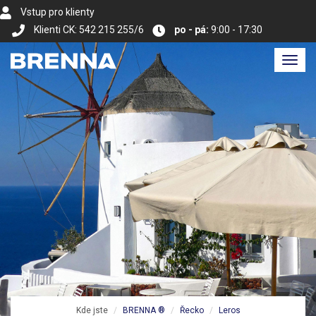
Vstup pro klienty
Klienti CK: 542 215 255/6
po - pá:
9:00 - 17:30
Toggl
navig
Kde jste
BRENNA ®
Řecko
Leros