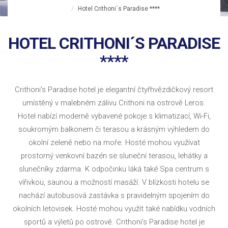
Hotel Crithoni´s Paradise ****
HOTEL CRITHONI´S PARADISE
****
Crithoni’s Paradise hotel je elegantní čtyřhvězdičkový resort
umístěný v malebném zálivu Crithoni na ostrově Leros.
Hotel nabízí moderně vybavené pokoje s klimatizací, Wi-Fi,
soukromým balkonem či terasou a krásným výhledem do
okolní zeleně nebo na moře. Hosté mohou využívat
prostorný venkovní bazén se sluneční terasou, lehátky a
slunečníky zdarma. K odpočinku láká také Spa centrum s
vířivkou, saunou a možností masáží. V blízkosti hotelu se
nachází autobusová zastávka s pravidelným spojením do
okolních letovisek. Hosté mohou využít také nabídku vodních
sportů a výletů po ostrově. Crithoni’s Paradise hotel je