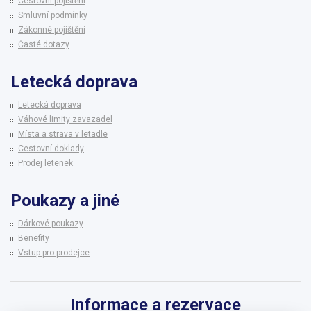
Cestovní pojištění
Smluvní podmínky
Zákonné pojištění
Časté dotazy
Letecká doprava
Letecká doprava
Váhové limity zavazadel
Místa a strava v letadle
Cestovní doklady
Prodej letenek
Poukazy a jiné
Dárkové poukazy
Benefity
Vstup pro prodejce
Informace a rezervace