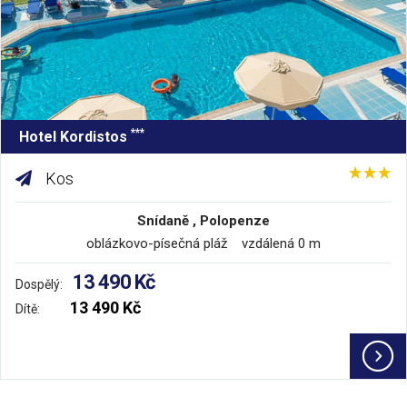
***
Hotel Kordistos
Kos
Snídaně , Polopenze
oblázkovo-písečná pláž vzdálená 0 m
13 490 Kč
Dospělý:
13 490 Kč
Dítě: