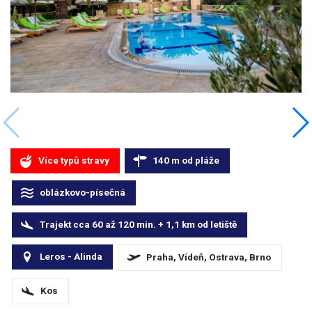
Více typů stravy
140
m
od pláže
oblázkovo-písečná
Trajekt cca 60 až 120 min. + 1,1
km
od letiště
Leros - Alinda
Praha, Vídeň, Ostrava, Brno
Kos