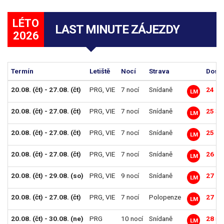
LÉTO
LAST MINUTE ZÁJEZDY
2026
Termín
Letiště
Nocí
Strava
Dosp.
20.08. (čt) - 27.08. (čt)
PRG
,
VIE
7 nocí
Snídaně
24 29
LM
20.08. (čt) - 27.08. (čt)
PRG
,
VIE
7 nocí
Snídaně
25 39
LM
20.08. (čt) - 27.08. (čt)
PRG
,
VIE
7 nocí
Snídaně
25 89
LM
20.08. (čt) - 27.08. (čt)
PRG
,
VIE
7 nocí
Snídaně
26 99
LM
20.08. (čt) - 29.08. (so)
PRG
,
VIE
9 nocí
Snídaně
27 19
LM
20.08. (čt) - 27.08. (čt)
PRG
,
VIE
7 nocí
Polopenze
27 69
LM
20.08. (čt) - 30.08. (ne)
PRG
10 nocí
Snídaně
28 59
LM