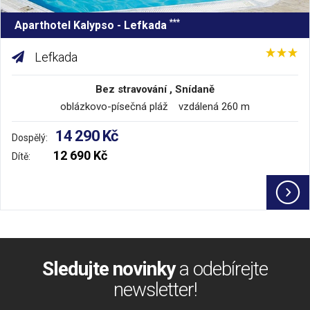
***
Aparthotel Kalypso - Lefkada
Lefkada
Bez stravování , Snídaně
oblázkovo-písečná pláž vzdálená 260 m
14 290 Kč
Dospělý:
12 690 Kč
Dítě:
Sledujte novinky
a odebírejte
newsletter!