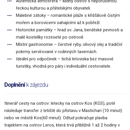
Autentická atmosféra – klidný ostrov s neporušenou
řeckou kulturou a přátelskými obyvateli.
Malebné zátoky – romantické pláže s křišťálově čistým
mořem a borovicemi sahajícími až k pobřeží.
Historické památky – hrad sv. Jana, benátské pevnosti a
malé kostelíky rozeseté po ostrově.
Místní gastronomie – čerstvé ryby, olivový olej a tradiční
pokrmy servírované v rodinných tavernách.
Ideální pro odpočinek – tichá letoviska bez masové
turistiky, vhodná pro páry i individuální cestovatele.
Doplnění
k zájezdu
Itinerář cesty na ostrov: letecky na ostrov Kos (KGS), poté
následuje transfer z letiště do přístavu v Mastichari (10 minut)
nebo ve městě Kos(60 minut). Odtud pokračuje plavba
trajektem na ostrov Leros, která trvá přibližně 1 až 2 hodiny v