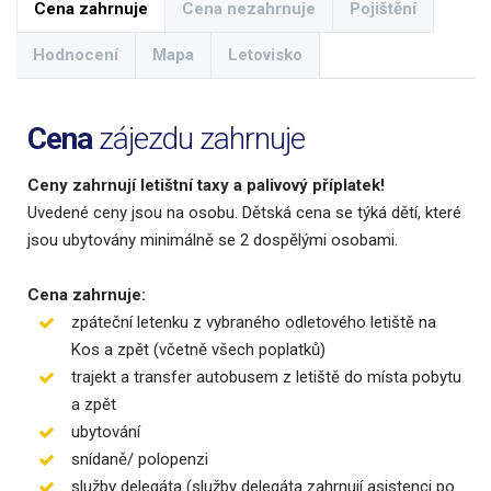
Cena zahrnuje
Cena nezahrnuje
Pojištění
Hodnocení
Mapa
Letovisko
Cena
zájezdu zahrnuje
Ceny zahrnují letištní taxy a palivový příplatek!
Uvedené ceny jsou na osobu. Dětská cena se týká dětí, které
jsou ubytovány minimálně se 2 dospělými osobami.
Cena zahrnuje:
zpáteční letenku z vybraného odletového letiště na
Kos a zpět (včetně všech poplatků)
trajekt a transfer autobusem z letiště do místa pobytu
a zpět
ubytování
snídaně/ polopenzi
služby delegáta (služby delegáta zahrnují asistenci po