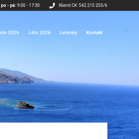
po - pá:
9:00 - 17:30
Klienti CK: 542 215 255/6
nute 2026
Léto 2026
Letenky
Kontakt