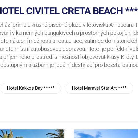
HOTEL CIVITEL CRETA BEACH ***
achází přímo u krásné písečné pláže v letovisku Amoudara.
ování v kamenných bungalovech a prostorných pokojích, ide
dete nákupní možnosti a restaurace, zatímce do historick
nete místní autobusovou dopravou. Hotel je perfektní volbo
 a příjemného prostředí s možností objevovat krásy Kréty.
 dostupným službám je ideální destinací pro bezstarostno
Hotel Kakkos Bay *****
Hotel Maravel Star Art ****