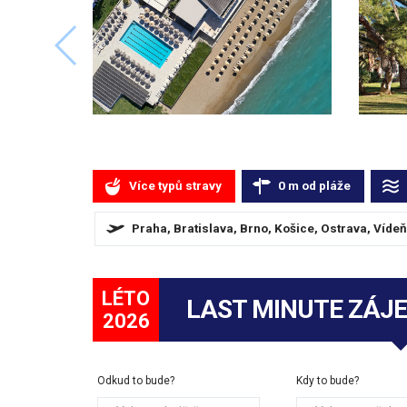
Více typů stravy
0
m
od pláže
Praha, Bratislava, Brno, Košice, Ostrava, Vídeň
LÉTO
LAST MINUTE ZÁJ
2026
Odkud to bude?
Kdy to bude?