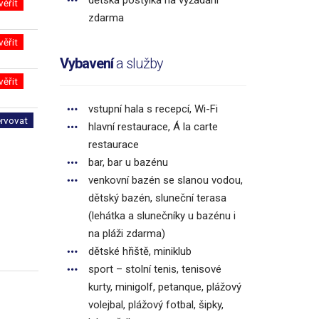
dětská postýlka na vyžádání
věřit
zdarma
věřit
Vybavení
a služby
věřit
vstupní hala s recepcí, Wi-Fi
ervovat
hlavní restaurace, Á la carte
restaurace
bar, bar u bazénu
venkovní bazén se slanou vodou,
dětský bazén, sluneční terasa
(lehátka a slunečníky u bazénu i
na pláži zdarma)
dětské hřiště, miniklub
sport – stolní tenis, tenisové
kurty, minigolf, petanque, plážový
volejbal, plážový fotbal, šipky,