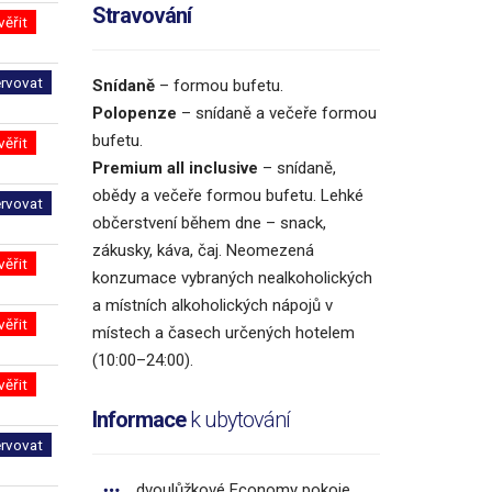
Stravování
věřit
ervovat
Snídaně
– formou bufetu.
Polopenze
– snídaně a večeře formou
bufetu.
věřit
Premium all inclusive
– snídaně,
obědy a večeře formou bufetu. Lehké
ervovat
občerstvení během dne – snack,
zákusky, káva, čaj. Neomezená
věřit
konzumace vybraných nealkoholických
a místních alkoholických nápojů v
věřit
místech a časech určených hotelem
(10:00–24:00).
věřit
Informace
k ubytování
ervovat
dvoulůžkové Economy pokoje