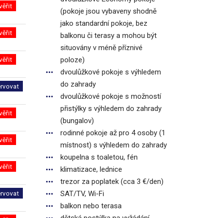
věřit
(pokoje jsou vybaveny shodně
jako standardní pokoje, bez
věřit
balkonu či terasy a mohou být
situovány v méně příznivé
věřit
poloze)
dvoulůžkové pokoje s výhledem
do zahrady
ervovat
dvoulůžkové pokoje s možností
přistýlky s výhledem do zahrady
věřit
(bungalov)
rodinné pokoje až pro 4 osoby (1
věřit
místnost) s výhledem do zahrady
koupelna s toaletou, fén
věřit
klimatizace, lednice
trezor za poplatek (cca 3 €/den)
ervovat
SAT/TV, Wi-Fi
balkon nebo terasa