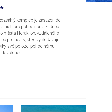
*
 Rozsáhlý komplex je zasazen do
álních pro pohodlnou a klidnou
ého města Heraklion, vzdáleného
u pro hosty, kteří vyhledávají
 Díky své poloze, pohodlnému
u dovolenou.