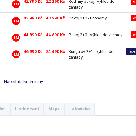
42 390 Kč
22 290 Kč
Rodinný pokoj - výhled do
o
LM
zahrady
43 990 Kč
43 990 Kč
Pokoj 2+0 - Economy
o
LM
44 890 Kč
44 890 Kč
Pokoj 2+0 - výhled do zahrady
o
LM
46 990 Kč
24 490 Kč
Bungalov 2+1 - výhled do
rez
LM
zahrady
Načíst další termíny
ění
Hodnocení
Mapa
Letovisko