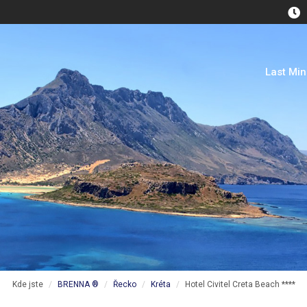
Last Mi
Kde jste
BRENNA ®
Řecko
Kréta
Hotel Civitel Creta Beach ****