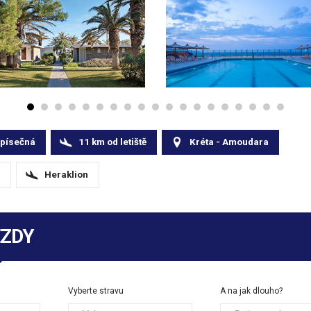
písečná
11
km
od letiště
Kréta - Amoudara
Heraklion
EZDY
Vyberte stravu
A na jak dlouho?