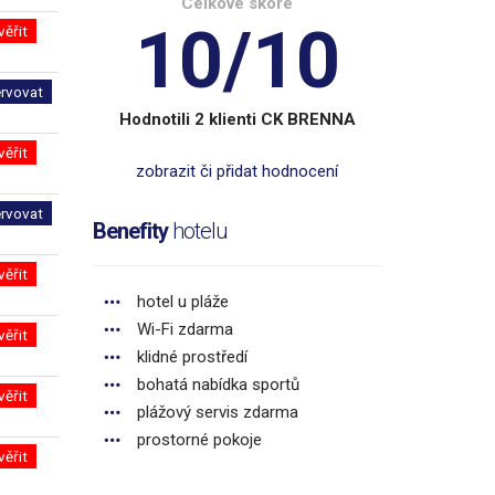
Celkové skóre
10/10
věřit
ervovat
Hodnotili 2 klienti CK BRENNA
věřit
zobrazit či přidat hodnocení
ervovat
Benefity
hotelu
věřit
hotel u pláže
Wi-Fi zdarma
věřit
klidné prostředí
bohatá nabídka sportů
věřit
plážový servis zdarma
prostorné pokoje
věřit