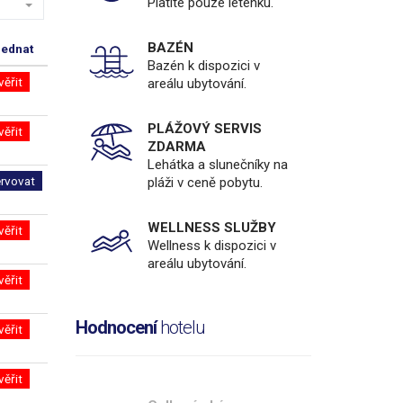
Platíte pouze letenku.
BAZÉN
jednat
Bazén k dispozici v
věřit
areálu ubytování.
PLÁŽOVÝ SERVIS
věřit
ZDARMA
Lehátka a slunečníky na
ervovat
pláži v ceně pobytu.
WELLNESS SLUŽBY
věřit
Wellness k dispozici v
areálu ubytování.
věřit
Hodnocení
hotelu
věřit
věřit