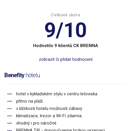
Celkové skóre
9/10
Hodnotilo 9 klientů CK BRENNA
zobrazit či přidat hodnocení
Benefity
hotelu
hotel v kykladském stylu v centru letoviska
přímo na pláži
v blízkosti hotelu možnosti zábavy
klimatizace, trezor a Wi-Fi zdarma
vhodný i pro náročné
BRENNA TIP - doporučujeme brzkou rezervaci