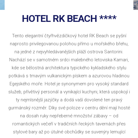
HOTEL RK BEACH ****
Tento elegantní čtyřhvězdičkový hotel RK Beach se pyšní
naprosto privilegovanou polohou přímo u mořského břehu,
na jedné z nejvyhledávanějších pláží ostrova Santorini.
Nachází se v samotném srdci malebného letoviska Kamari,
kde se bělostná architektura typického kykladského stylu
potkává s tmavým vulkanickým pískem a azurovou hladinou
Egejského moře. Hotel je synonymem pro vysoký standard
služeb, přívětivý personál a vynikající kuchyni, která uspokojí i
ty nejmlsnější jazýčky a dodá vaší dovolené ten pravý
gurmánský rozměr. Díky své poloze v centru dění mají hosté
na dosah ruky nepřeberné množství zábavy – od
romantických večeří v tradičních řeckých tavernách přes
stylové bary až po útulné obchůdky se suvenýry lemující