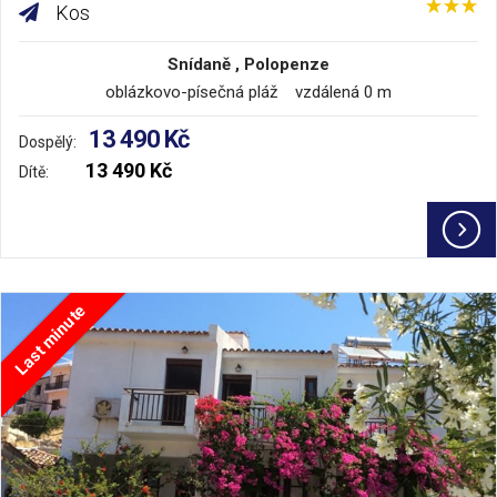
Kos
Snídaně , Polopenze
oblázkovo-písečná pláž vzdálená 0 m
13 490 Kč
Dospělý:
13 490 Kč
Dítě:
Last minute