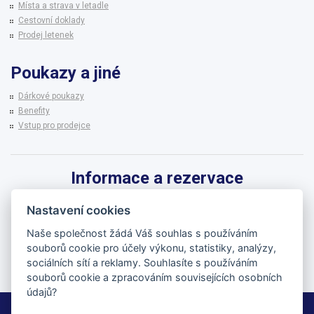
Místa a strava v letadle
Cestovní doklady
Prodej letenek
Poukazy a jiné
Dárkové poukazy
Benefity
Vstup pro prodejce
Informace a rezervace
Pro informace k zájezdům a rezervaci termínů využijte linku CK BRENNA.
Nastavení cookies
542 215 256
Naše společnost žádá Váš souhlas s používáním
souborů cookie pro účely výkonu, statistiky, analýzy,
brenna@brenna.cz
sociálních sítí a reklamy. Souhlasíte s používáním
souborů cookie a zpracováním souvisejících osobních
údajů?