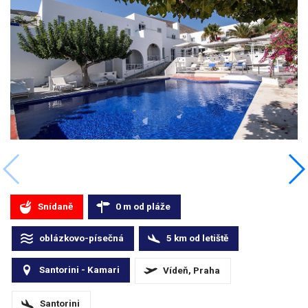
Snídaně
0
m
od pláže
oblázkovo-písečná
5
km
od letiště
Santorini - Kamari
Vídeň, Praha
Santorini