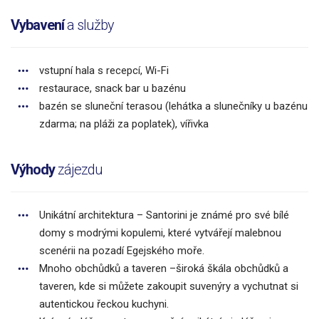
Vybavení
a služby
vstupní hala s recepcí, Wi-Fi
restaurace, snack bar u bazénu
bazén se sluneční terasou (lehátka a slunečníky u bazénu
zdarma; na pláži za poplatek), vířivka
Výhody
zájezdu
Unikátní architektura – Santorini je známé pro své bílé
domy s modrými kopulemi, které vytvářejí malebnou
scenérii na pozadí Egejského moře.
Mnoho obchůdků a taveren –široká škála obchůdků a
taveren, kde si můžete zakoupit suvenýry a vychutnat si
autentickou řeckou kuchyni.