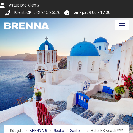
Vstup pro klienty
Klienti CK: 542 215 255/6
po - pá:
9:00 - 17:30
Toggl
navig
Kde jste
BRENNA ®
Řecko
Santorini
Hotel RK Beach ****