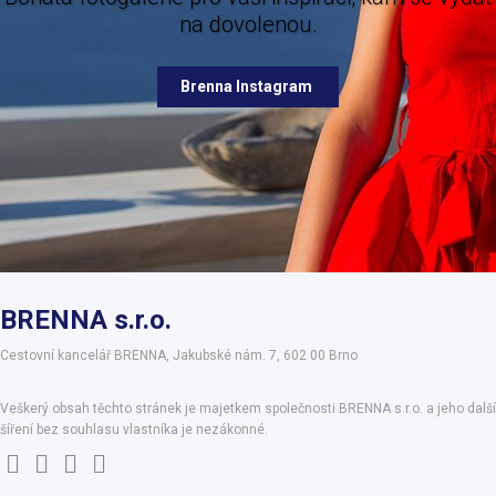
na dovolenou.
Brenna Facebook
Brenna Instagram
BRENNA s.r.o.
Cestovní kancelář BRENNA, Jakubské nám. 7, 602 00 Brno
Veškerý obsah těchto stránek je majetkem společnosti BRENNA s.r.o. a jeho další
šíření bez souhlasu vlastníka je nezákonné.