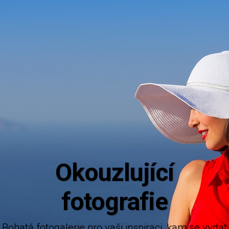
Aktuá
Mějte dokonalý přehled o novinkách 
nabízených destinací.
alerie pro vaši inspiraci, kam se vydat