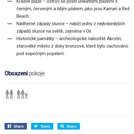
Krásné pláže – ostrov se pyšní unikátními plážemi s
černým, červeným a bílým pískem, jako jsou Kamari a Red
Beach.
Nádherné západy slunce – nabízí jedny z nejkrásnějších
západů slunce na světě, zejména v Oii.
Historické památky – archeologické naleziště Akrotiri,
starověké město z doby bronzové, které bylo zachováno
pod sopečným popelem.
Obsazení
pokoje
Share
Tweet
Share