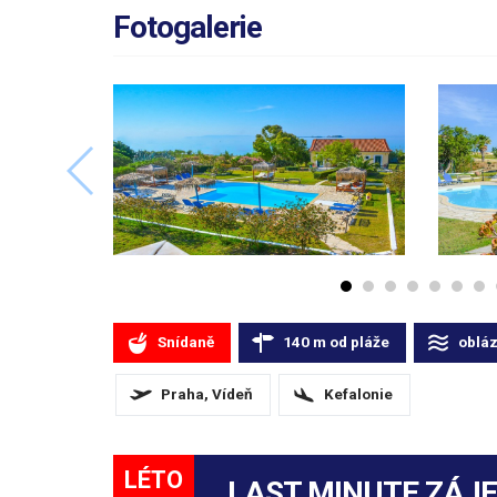
Fotogalerie
Snídaně
140
m
od pláže
oblá
Praha, Vídeň
Kefalonie
LÉTO
LAST MINUTE ZÁJ