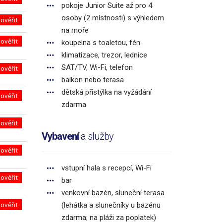
pokoje Junior Suite až pro 4
osoby (2 místnosti) s výhledem
ověřit
na moře
ověřit
koupelna s toaletou, fén
klimatizace, trezor, lednice
SAT/TV, Wi-Fi, telefon
ověřit
balkon nebo terasa
dětská přistýlka na vyžádání
ověřit
zdarma
ověřit
Vybavení
a služby
ověřit
vstupní hala s recepcí, Wi-Fi
ověřit
bar
venkovní bazén, sluneční terasa
ověřit
(lehátka a slunečníky u bazénu
zdarma; na pláži za poplatek)