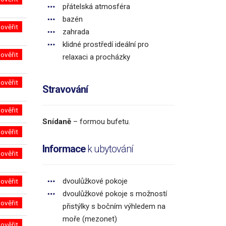
přátelská atmosféra
bazén
ověřit
zahrada
klidné prostředí ideální pro
ověřit
relaxaci a procházky
ověřit
Stravování
ověřit
Snídaně
– formou bufetu.
ověřit
Informace
k ubytování
ověřit
dvoulůžkové pokoje
ověřit
dvoulůžkové pokoje s možností
ověřit
přistýlky s bočním výhledem na
moře (mezonet)
ověřit