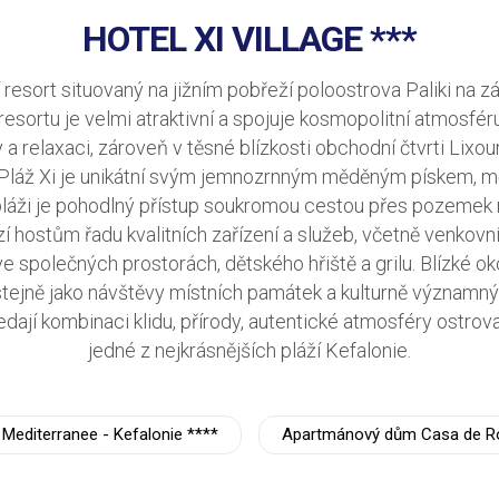
HOTEL XI VILLAGE ***
ní resort situovaný na jižním pobřeží poloostrova Paliki n
resortu je velmi atraktivní a spojuje kosmopolitní atmosfér
 a relaxaci, zároveň v těsné blízkosti obchodní čtvrti Lixou
. Pláž Xi je unikátní svým jemnozrnným měděným pískem, mě
láži je pohodlný přístup soukromou cestou přes pozemek re
ízí hostům řadu kvalitních zařízení a služeb, včetně venkov
ve společných prostorách, dětského hřiště a grilu. Blízké o
, stejně jako návštěvy místních památek a kulturně významný
hledají kombinaci klidu, přírody, autentické atmosféry ostr
jedné z nejkrásnějších pláží Kefalonie.
 Mediterranee - Kefalonie ****
Apartmánový dům Casa de R