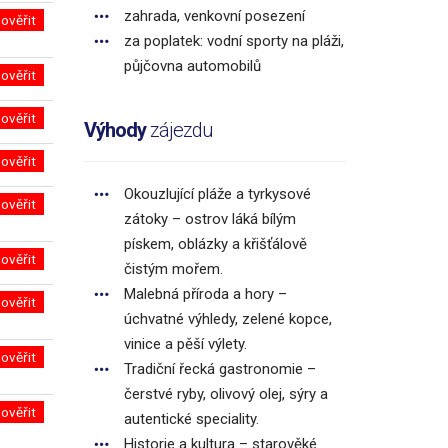
zahrada, venkovní posezení
ověřit
za poplatek: vodní sporty na pláži,
půjčovna automobilů
ověřit
ověřit
Výhody
zájezdu
ověřit
Okouzlující pláže a tyrkysové
ověřit
zátoky – ostrov láká bílým
pískem, oblázky a křišťálově
ověřit
čistým mořem.
Malebná příroda a hory –
ověřit
úchvatné výhledy, zelené kopce,
vinice a pěší výlety.
ověřit
Tradiční řecká gastronomie –
čerstvé ryby, olivový olej, sýry a
ověřit
autentické speciality.
Historie a kultura – starověké