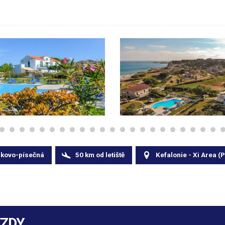
zkovo-písečná
50
km
od letiště
Kefalonie - Xi Area (P
EZDY