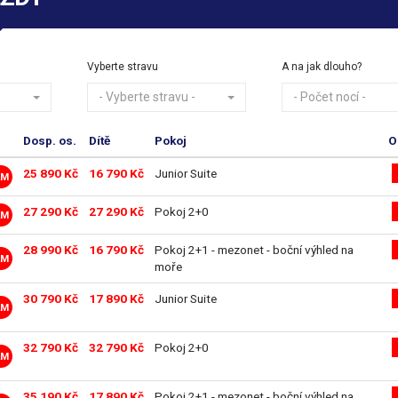
Vyberte stravu
A na jak dlouho?
- Vyberte stravu -
- Počet nocí -
Dosp. os.
Dítě
Pokoj
O
25 890 Kč
16 790 Kč
Junior Suite
LM
27 290 Kč
27 290 Kč
Pokoj 2+0
LM
28 990 Kč
16 790 Kč
Pokoj 2+1 - mezonet - boční výhled na
LM
moře
30 790 Kč
17 890 Kč
Junior Suite
LM
32 790 Kč
32 790 Kč
Pokoj 2+0
LM
35 190 Kč
17 890 Kč
Pokoj 2+1 - mezonet - boční výhled na