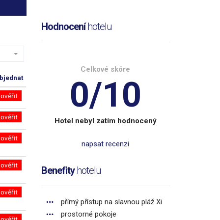
Hodnocení
hotelu
Celkové skóre
bjednat
0/10
ověřit
ověřit
Hotel nebyl zatím hodnocený
ověřit
napsat recenzi
ověřit
Benefity
hotelu
ověřit
přímý přístup na slavnou pláž Xi
prostorné pokoje
ověřit