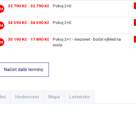
32 790 Kč
32 790 Kč
Pokoj 2+0
LM
34 590 Kč
34 590 Kč
Pokoj 2+0
LM
35 190 Kč
17 890 Kč
Pokoj 2+1 - mezonet - boční výhled na
LM
moře
Načíst další termíny
ění
Hodnocení
Mapa
Letovisko