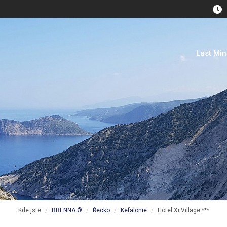
Last Mi
Kde jste
BRENNA ®
Řecko
Kefalonie
Hotel Xi Village ***