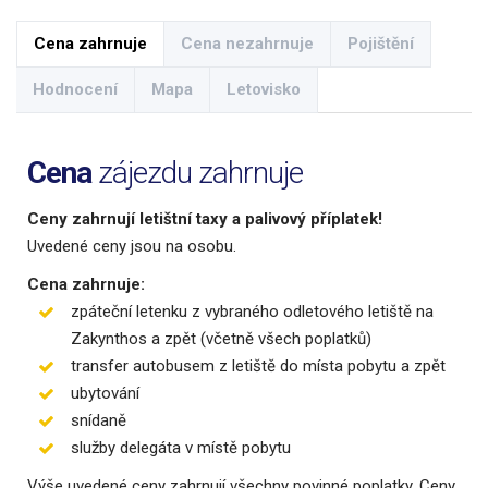
Cena zahrnuje
Cena nezahrnuje
Pojištění
Hodnocení
Mapa
Letovisko
Cena
zájezdu zahrnuje
Ceny zahrnují letištní taxy a palivový příplatek!
Uvedené ceny jsou na osobu.
Cena zahrnuje:
zpáteční letenku z vybraného odletového letiště na
Zakynthos a zpět (včetně všech poplatků)
transfer autobusem z letiště do místa pobytu a zpět
ubytování
snídaně
služby delegáta v místě pobytu
Výše uvedené ceny zahrnují všechny povinné poplatky. Ceny