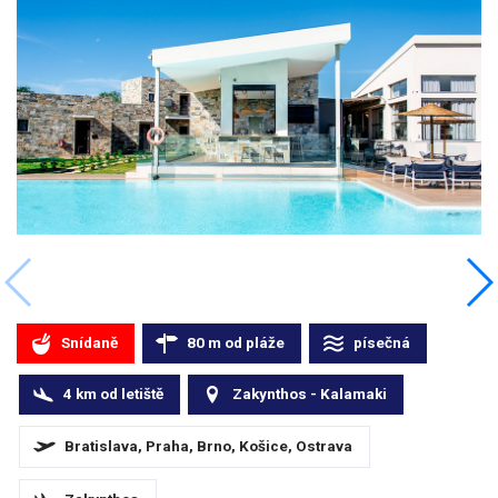
Snídaně
80
m
od pláže
písečná
4
km
od letiště
Zakynthos - Kalamaki
Bratislava, Praha, Brno, Košice, Ostrava