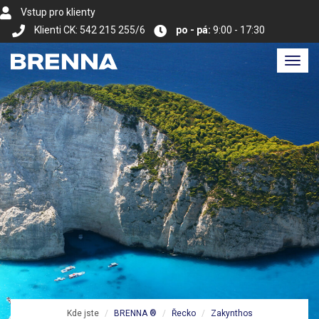
Vstup pro klienty
Klienti CK: 542 215 255/6
po - pá:
9:00 - 17:30
Toggl
navig
Kde jste
BRENNA ®
Řecko
Zakynthos