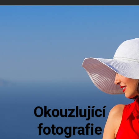
Aktu
Mějte dokonalý přehled o novinkách
nabízených destinací.