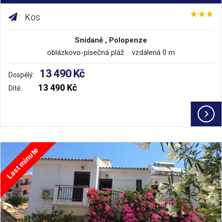
Kos
Snídaně , Polopenze
oblázkovo-písečná pláž vzdálená 0 m
13 490 Kč
Dospělý:
13 490 Kč
Dítě:
Last minute