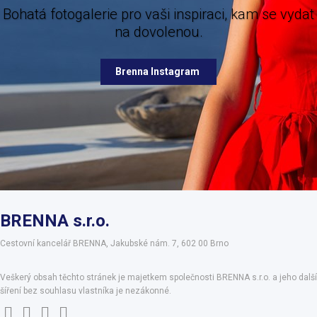
galerie pro vaši inspiraci, kam se vydat
na dovolenou.
Brenna Facebook
Brenna Instagram
BRENNA s.r.o.
Cestovní kancelář BRENNA, Jakubské nám. 7, 602 00 Brno
Veškerý obsah těchto stránek je majetkem společnosti BRENNA s.r.o. a jeho další
šíření bez souhlasu vlastníka je nezákonné.