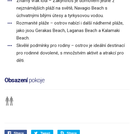
Známý vrak lodi – Zakynthos je domovem jedné z
nejznámějších pláží na světě, Navagio Beach s
úchvatnými bílými útesy a tyrkysovou vodou.
Rozmanité pláže – ostrov nabízí i další nádherné pláže,
jako jsou Gerakas Beach, Laganas Beach a Kalamaki
Beach.
Skvělé podmínky pro rodiny – ostrov je ideální destinací
pro rodinné dovolené, s množstvím aktivit a atrakcí pro
děti.
Obsazení
pokoje
Share
Tweet
Share