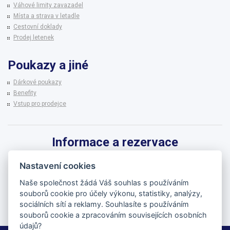
Váhové limity zavazadel
Místa a strava v letadle
Cestovní doklady
Prodej letenek
Poukazy a jiné
Dárkové poukazy
Benefity
Vstup pro prodejce
Informace a rezervace
Pro informace k zájezdům a rezervaci termínů využijte linku CK BRENNA.
Nastavení cookies
542 215 256
Naše společnost žádá Váš souhlas s používáním
souborů cookie pro účely výkonu, statistiky, analýzy,
brenna@brenna.cz
sociálních sítí a reklamy. Souhlasíte s používáním
souborů cookie a zpracováním souvisejících osobních
údajů?