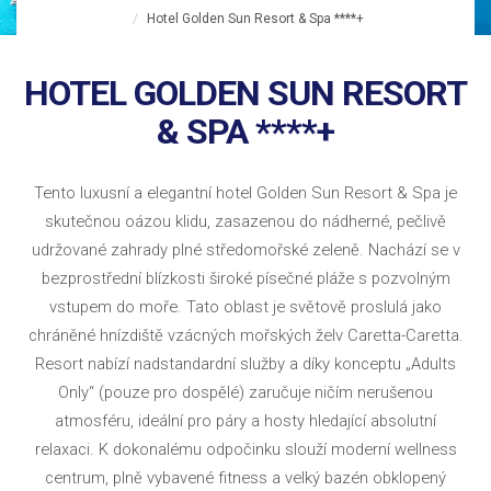
Hotel Golden Sun Resort & Spa ****+
HOTEL GOLDEN SUN RESORT
& SPA ****+
Tento luxusní a elegantní hotel Golden Sun Resort & Spa je
skutečnou oázou klidu, zasazenou do nádherné, pečlivě
udržované zahrady plné středomořské zeleně. Nachází se v
bezprostřední blízkosti široké písečné pláže s pozvolným
vstupem do moře. Tato oblast je světově proslulá jako
chráněné hnízdiště vzácných mořských želv Caretta-Caretta.
Resort nabízí nadstandardní služby a díky konceptu „Adults
Only“ (pouze pro dospělé) zaručuje ničím nerušenou
atmosféru, ideální pro páry a hosty hledající absolutní
relaxaci. K dokonalému odpočinku slouží moderní wellness
centrum, plně vybavené fitness a velký bazén obklopený