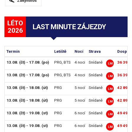
Zakynthos
LÉTO
LAST MINUTE ZÁJEZDY
2026
Termín
Letiště
Nocí
Strava
Dosp. o
13.08. (čt) - 17.08. (po)
PRG
,
BTS
4 noci
Snídaně
36 390 
LM
13.08. (čt) - 17.08. (po)
PRG
,
BTS
4 noci
Snídaně
36 390 
LM
13.08. (čt) - 18.08. (út)
PRG
5 nocí
Snídaně
42 890 
LM
13.08. (čt) - 18.08. (út)
PRG
5 nocí
Snídaně
42 890 
LM
13.08. (čt) - 19.08. (st)
PRG
6 nocí
Snídaně
49 490 
LM
13.08. (čt) - 19.08. (st)
PRG
6 nocí
Snídaně
49 490 
LM