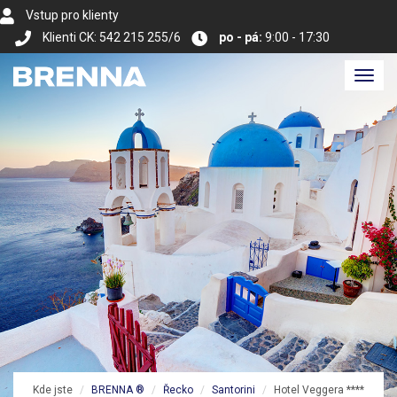
Vstup pro klienty
Klienti CK: 542 215 255/6
po - pá:
9:00 - 17:30
Toggl
navig
Kde jste
BRENNA ®
Řecko
Santorini
Hotel Veggera ****