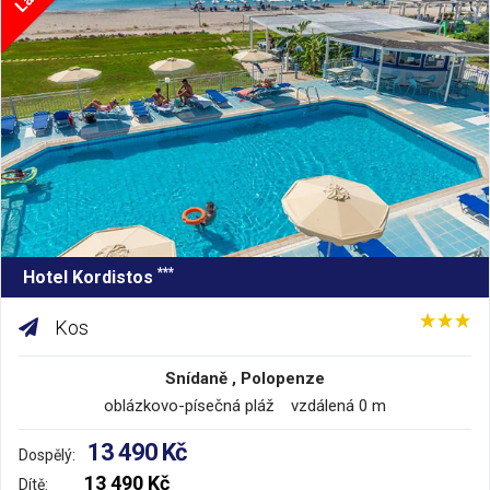
***
Hotel Kordistos
Kos
Snídaně , Polopenze
oblázkovo-písečná pláž vzdálená 0 m
13 490 Kč
Dospělý:
13 490 Kč
Dítě: