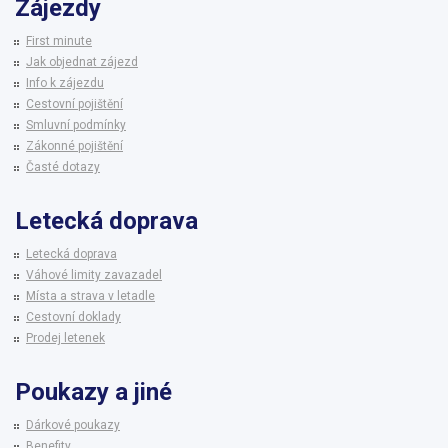
Zájezdy
First minute
Jak objednat zájezd
Info k zájezdu
Cestovní pojištění
Smluvní podmínky
Zákonné pojištění
Časté dotazy
Letecká doprava
Letecká doprava
Váhové limity zavazadel
Místa a strava v letadle
Cestovní doklady
Prodej letenek
Poukazy a jiné
Dárkové poukazy
Benefity