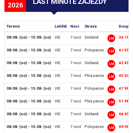
LAST MINUTE ZÁJEZDY
2026
Termín
Letiště
Nocí
Strava
Dosp. o
08.08. (so) - 15.08. (so)
VIE
7 nocí
Snídaně
36 108
LM
08.08. (so) - 15.08. (so)
VIE
7 nocí
Polopenze
41 552
LM
08.08. (so) - 15.08. (so)
VIE
7 nocí
Snídaně
42 459
LM
08.08. (so) - 15.08. (so)
VIE
7 nocí
Plná penze
45 634
LM
08.08. (so) - 15.08. (so)
VIE
7 nocí
Polopenze
47 902
LM
08.08. (so) - 15.08. (so)
VIE
7 nocí
Plná penze
51 984
LM
08.08. (so) - 15.08. (so)
VIE
7 nocí
Snídaně
64 458
LM
08.08. (so) - 15.08. (so)
VIE
7 nocí
Polopenze
69 902
LM