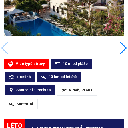
Více typů stravy
10
m
od pláže
písečná
13
km
od letiště
Santorini - Perissa
Vídeň, Praha
Santorini
LÉTO