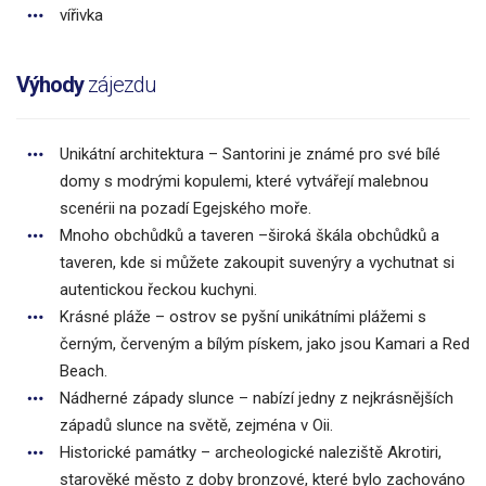
vířivka
Výhody
zájezdu
Unikátní architektura – Santorini je známé pro své bílé
domy s modrými kopulemi, které vytvářejí malebnou
scenérii na pozadí Egejského moře.
Mnoho obchůdků a taveren –široká škála obchůdků a
taveren, kde si můžete zakoupit suvenýry a vychutnat si
autentickou řeckou kuchyni.
Krásné pláže – ostrov se pyšní unikátními plážemi s
černým, červeným a bílým pískem, jako jsou Kamari a Red
Beach.
Nádherné západy slunce – nabízí jedny z nejkrásnějších
západů slunce na světě, zejména v Oii.
Historické památky – archeologické naleziště Akrotiri,
starověké město z doby bronzové, které bylo zachováno