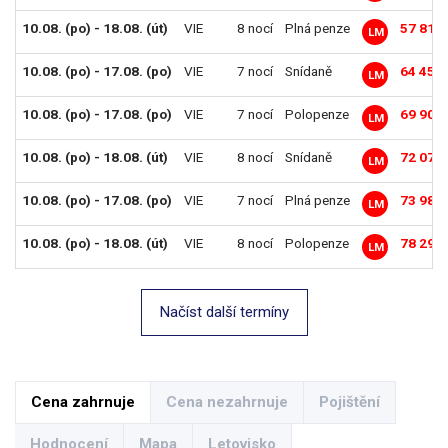
10.08. (po) - 18.08. (út)
VIE
8 nocí
Plná penze
57 816
LM
10.08. (po) - 17.08. (po)
VIE
7 nocí
Snídaně
64 458
LM
10.08. (po) - 17.08. (po)
VIE
7 nocí
Polopenze
69 902
LM
10.08. (po) - 18.08. (út)
VIE
8 nocí
Snídaně
72 072
LM
10.08. (po) - 17.08. (po)
VIE
7 nocí
Plná penze
73 984
LM
10.08. (po) - 18.08. (út)
VIE
8 nocí
Polopenze
78 293
LM
Načíst další termíny
Cena zahrnuje
Cena nezahrnuje
Pojištění
Hodnocení
Mapa
Letovisko