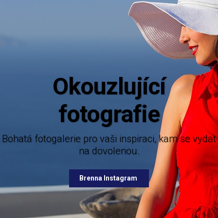
Aktuální in
Mějte dokonalý přehled o novinkách z ná
nabízených destinací.
e pro vaši inspiraci, kam se vydat
na dovolenou.
Brenna Facebook
Brenna Instagram