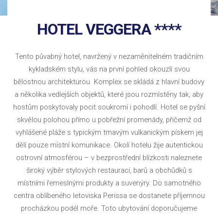
HOTEL VEGGERA ****
Tento půvabný hotel, navržený v nezaměnitelném tradičním
kykladském stylu, vás na první pohled okouzlí svou
bělostnou architekturou. Komplex se skládá z hlavní budovy
a několika vedlejších objektů, které jsou rozmístěny tak, aby
hostům poskytovaly pocit soukromí i pohodlí. Hotel se pyšní
skvělou polohou přímo u pobřežní promenády, přičemž od
vyhlášené pláže s typickým tmavým vulkanickým pískem jej
dělí pouze místní komunikace. Okolí hotelu žije autentickou
ostrovní atmosférou – v bezprostřední blízkosti naleznete
široký výběr stylových restaurací, barů a obchůdků s
místními řemeslnými produkty a suvenýry. Do samotného
centra oblíbeného letoviska Perissa se dostanete příjemnou
procházkou podél moře. Toto ubytování doporučujeme