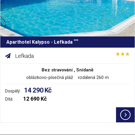
***
Aparthotel Kalypso - Lefkada
Lefkada
Bez stravování , Snídaně
oblázkovo-písečná pláž vzdálená 260 m
14 290 Kč
Dospělý:
12 690 Kč
Dítě: