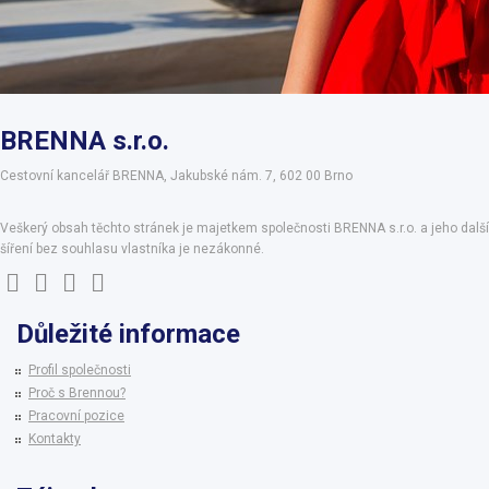
BRENNA s.r.o.
Cestovní kancelář BRENNA, Jakubské nám. 7, 602 00 Brno
Veškerý obsah těchto stránek je majetkem společnosti BRENNA s.r.o. a jeho další
šíření bez souhlasu vlastníka je nezákonné.
Důležité informace
Profil společnosti
Proč s Brennou?
Pracovní pozice
Kontakty