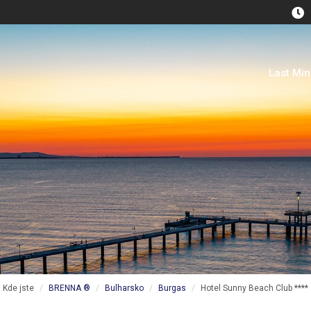
Last Mi
Kde jste
BRENNA ®
Bulharsko
Burgas
Hotel Sunny Beach Club ****