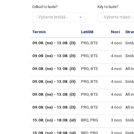
Odkud to bude?
Kdy to bude?
- Vyberte letiště -
- Vyberte měsíc -
Termín
Letiště
Nocí
Stra
09.08. (ne) - 13.08. (čt)
PRG
,
BTS
4 noci
Sníd
09.08. (ne) - 13.08. (čt)
PRG
,
BTS
4 noci
Sníd
09.08. (ne) - 13.08. (čt)
PRG
,
BTS
4 noci
All i
09.08. (ne) - 13.08. (čt)
PRG
,
BTS
4 noci
Sníd
09.08. (ne) - 13.08. (čt)
PRG
,
BTS
4 noci
All i
09.08. (ne) - 13.08. (čt)
PRG
,
BTS
4 noci
All i
15.08. (so) - 18.08. (út)
BRQ
,
PRG
3 noci
Sníd
15.08. (so) - 18.08. (út)
BRQ
,
PRG
3 noci
Sníd