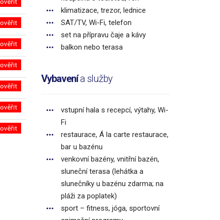
ověřit
klimatizace, trezor, lednice
SAT/TV, Wi-Fi, telefon
ověřit
set na přípravu čaje a kávy
ověřit
balkon nebo terasa
ověřit
Vybavení
a služby
ověřit
ověřit
vstupní hala s recepcí, výtahy, Wi-
Fi
ověřit
restaurace, Á la carte restaurace,
bar u bazénu
venkovní bazény, vnitřní bazén,
sluneční terasa (lehátka a
slunečníky u bazénu zdarma; na
pláži za poplatek)
sport – fitness, jóga, sportovní