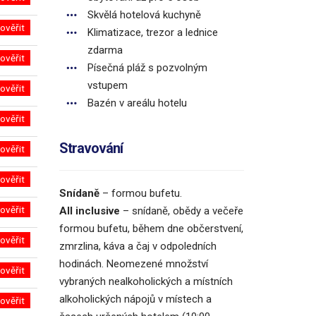
Skvělá hotelová kuchyně
ověřit
Klimatizace, trezor a lednice
zdarma
ověřit
Písečná pláž s pozvolným
vstupem
ověřit
Bazén v areálu hotelu
ověřit
Stravování
ověřit
ověřit
Snídaně
– formou bufetu.
ověřit
All inclusive
–
snídaně, obědy a večeře
formou bufetu, během dne občerstvení,
ověřit
zmrzlina, káva a čaj v odpoledních
hodinách. Neomezené množství
ověřit
vybraných nealkoholických a místních
alkoholických nápojů v místech a
ověřit