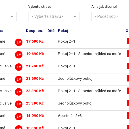
Vyberte stravu
A na jak dlouho?
- Vyberte stravu -
- Počet nocí -
va
Dosp. os.
Dítě
Pokoj
O
aně
17 690 Kč
Pokoj 2+1
LM
aně
19 690 Kč
Pokoj 2+1 - Superior - výhled na moře
LM
nclusive
21 290 Kč
Pokoj 2+1
LM
aně
21 690 Kč
Jednolůžkový pokoj
LM
nclusive
23 390 Kč
Pokoj 2+1 - Superior - výhled na moře
LM
nclusive
25 390 Kč
Jednolůžkový pokoj
LM
aně
14 990 Kč
Apartmán 2+3
LM
aně
15 590 Kč
Pokoj 2+1