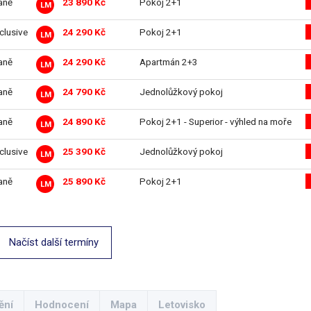
aně
23 890 Kč
Pokoj 2+1
LM
nclusive
24 290 Kč
Pokoj 2+1
LM
aně
24 290 Kč
Apartmán 2+3
LM
aně
24 790 Kč
Jednolůžkový pokoj
LM
aně
24 890 Kč
Pokoj 2+1 - Superior - výhled na moře
LM
nclusive
25 390 Kč
Jednolůžkový pokoj
LM
aně
25 890 Kč
Pokoj 2+1
LM
Načíst další termíny
ění
Hodnocení
Mapa
Letovisko