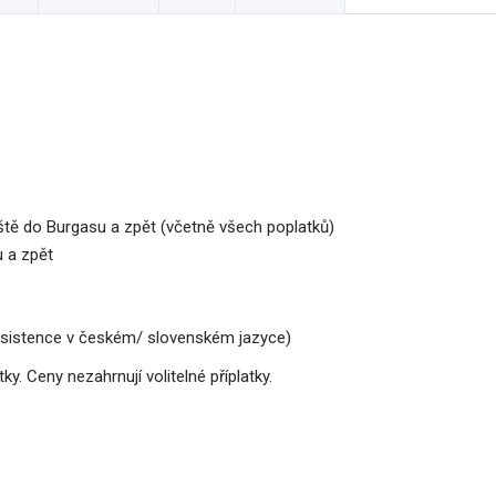
ště do Burgasu a zpět (včetně všech poplatků)
u a zpět
 asistence v českém/ slovenském jazyce)
. Ceny nezahrnují volitelné příplatky.