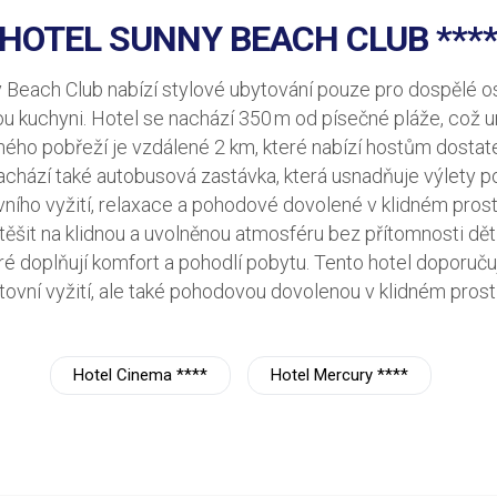
HOTEL SUNNY BEACH CLUB ***
Beach Club nabízí stylové ubytování pouze pro dospělé oso
u kuchyni. Hotel se nachází 350 m od písečné pláže, což 
ného pobřeží je vzdálené 2 km, které nabízí hostům dostat
achází také autobusová zastávka, která usnadňuje výlety po o
ovního vyžití, relaxace a pohodové dovolené v klidném pros
šit na klidnou a uvolněnou atmosféru bez přítomnosti dětí
ré doplňují komfort a pohodlí pobytu. Tento hotel doporuču
tovní vyžití, ale také pohodovou dovolenou v klidném prostř
Hotel Cinema ****
Hotel Mercury ****