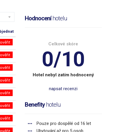
Hodnocení
hotelu
bjednat
ověřit
Celkové skóre
0/10
ověřit
ověřit
Hotel nebyl zatím hodnocený
ověřit
napsat recenzi
ověřit
Benefity
hotelu
ověřit
ověřit
Pouze pro dospělé od 16 let
Ubytování až pro 5 osob
ověřit