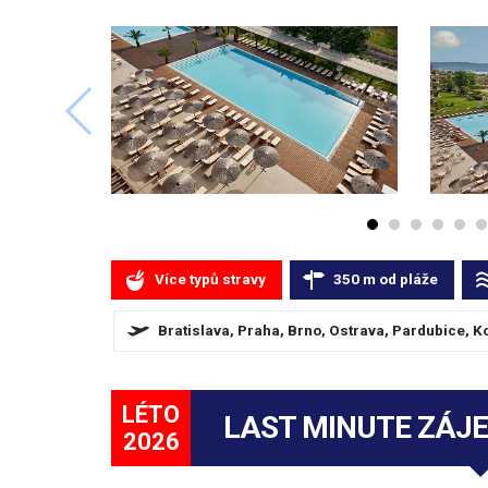
Více typů stravy
350
m
od pláže
Bratislava, Praha, Brno, Ostrava, Pardubice, K
LÉTO
LAST MINUTE ZÁJ
2026