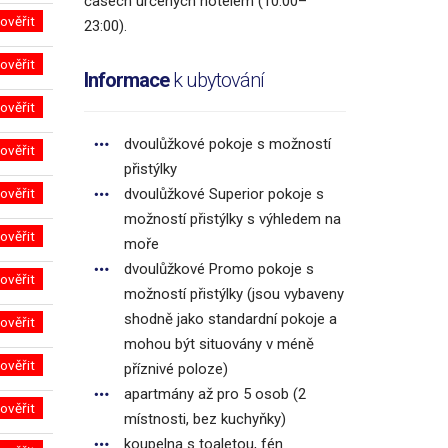
časech určených hotelem (10:00–
ověřit
23:00).
ověřit
Informace
k ubytování
ověřit
dvoulůžkové pokoje s možností
ověřit
přistýlky
ověřit
dvoulůžkové Superior pokoje s
možností přistýlky s výhledem na
ověřit
moře
dvoulůžkové Promo pokoje s
ověřit
možností přistýlky (jsou vybaveny
shodně jako standardní pokoje a
ověřit
mohou být situovány v méně
ověřit
příznivé poloze)
apartmány až pro 5 osob (2
ověřit
místnosti, bez kuchyňky)
koupelna s toaletou, fén