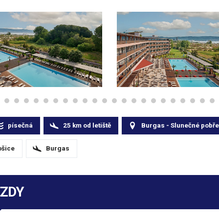
písečná
25
km
od letiště
Burgas - Slunečné pobře
ošice
Burgas
EZDY