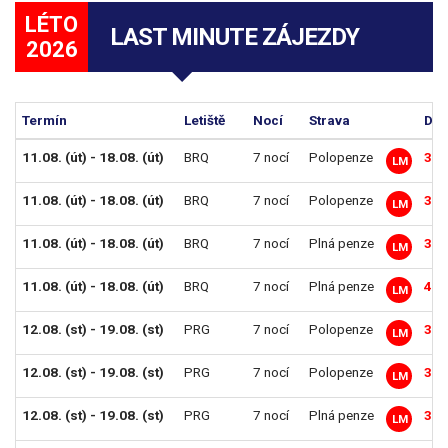
LÉTO
LAST MINUTE ZÁJEZDY
2026
Termín
Letiště
Nocí
Strava
Dos
11.08. (út) - 18.08. (út)
BRQ
7 nocí
Polopenze
34 
LM
11.08. (út) - 18.08. (út)
BRQ
7 nocí
Polopenze
36 
LM
11.08. (út) - 18.08. (út)
BRQ
7 nocí
Plná penze
38 
LM
11.08. (út) - 18.08. (út)
BRQ
7 nocí
Plná penze
40 
LM
12.08. (st) - 19.08. (st)
PRG
7 nocí
Polopenze
34 
LM
12.08. (st) - 19.08. (st)
PRG
7 nocí
Polopenze
36 
LM
12.08. (st) - 19.08. (st)
PRG
7 nocí
Plná penze
38 
LM