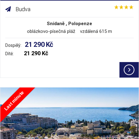
Budva
Snídaně , Polopenze
oblázkovo-písečná pláž vzdálená 615 m
21 290 Kč
Dospělý:
21 290 Kč
Dítě:
Last minute