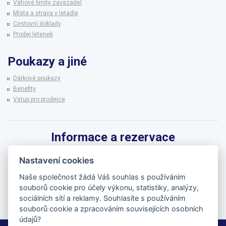
Váhové limity zavazadel
Místa a strava v letadle
Cestovní doklady
Prodej letenek
Poukazy a jiné
Dárkové poukazy
Benefity
Vstup pro prodejce
Informace a rezervace
Pro informace k zájezdům a rezervaci termínů využijte linku CK BRENNA.
Nastavení cookies
542 215 256
Naše společnost žádá Váš souhlas s používáním
souborů cookie pro účely výkonu, statistiky, analýzy,
brenna@brenna.cz
sociálních sítí a reklamy. Souhlasíte s používáním
souborů cookie a zpracováním souvisejících osobních
údajů?