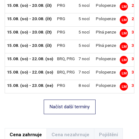
15.08. (so) - 20.08. (čt)
PRG
5 nocí
Polopenze
27 
LM
15.08. (so) - 20.08. (čt)
PRG
5 nocí
Polopenze
29 
LM
15.08. (so) - 20.08. (čt)
PRG
5 nocí
Plná penze
30 
LM
15.08. (so) - 20.08. (čt)
PRG
5 nocí
Plná penze
31 
LM
15.08. (so) - 22.08. (so)
BRQ
,
PRG
7 nocí
Polopenze
34 
LM
15.08. (so) - 22.08. (so)
BRQ
,
PRG
7 nocí
Polopenze
36 
LM
15.08. (so) - 23.08. (ne)
PRG
8 nocí
Polopenze
37 
LM
Načíst další termíny
Cena zahrnuje
Cena nezahrnuje
Pojištění