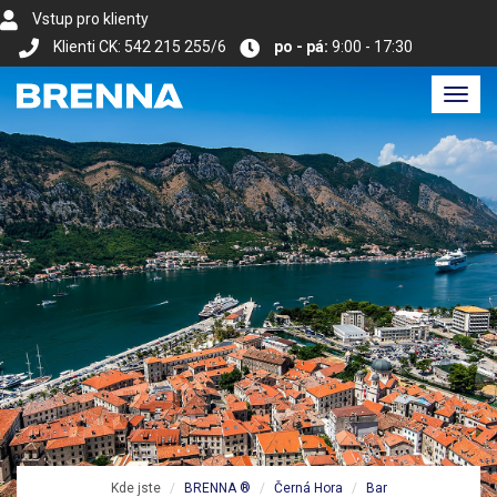
Vstup pro klienty
Klienti CK: 542 215 255/6
po - pá:
9:00 - 17:30
Toggl
navig
Kde jste
BRENNA ®
Černá Hora
Bar