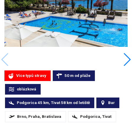
Více typů stravy
50
m
od pláže
oblázková
Podgorica 45 km, Tivat 58
km
od letiště
Bar
Brno, Praha, Bratislava
Podgorica, Tivat