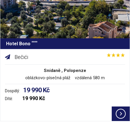
****
Hotel Bono
Bečići
Snídaně , Polopenze
oblázkovo-písečná pláž vzdálená 580 m
19 990 Kč
Dospělý:
19 990 Kč
Dítě: