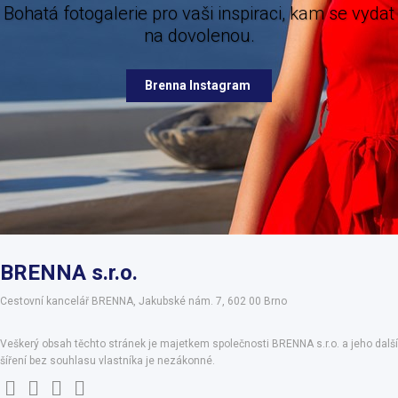
ogalerie pro vaši inspiraci, kam se vydat
na dovolenou.
Brenna Facebook
Brenna Instagram
BRENNA s.r.o.
Cestovní kancelář BRENNA, Jakubské nám. 7, 602 00 Brno
Veškerý obsah těchto stránek je majetkem společnosti BRENNA s.r.o. a jeho další
šíření bez souhlasu vlastníka je nezákonné.