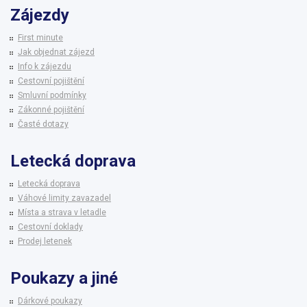
Zájezdy
First minute
Jak objednat zájezd
Info k zájezdu
Cestovní pojištění
Smluvní podmínky
Zákonné pojištění
Časté dotazy
Letecká doprava
Letecká doprava
Váhové limity zavazadel
Místa a strava v letadle
Cestovní doklady
Prodej letenek
Poukazy a jiné
Dárkové poukazy