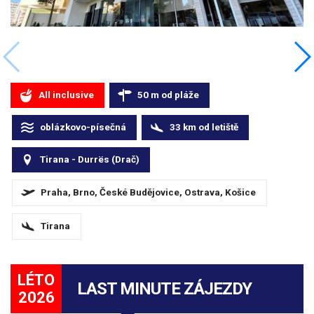
All inclusive
50
m
od pláže
oblázkovo-písečná
33
km
od letiště
Tirana - Durrës (Drač)
Praha, Brno, České Budějovice, Ostrava, Košice
Tirana
LÉTO
LAST MINUTE ZÁJEZDY
2026