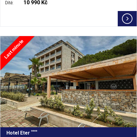
10 990 Kč
Dítě:
Last minute
****
Hotel Eter