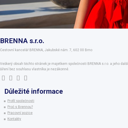
BRENNA s.r.o.
Cestovní kancelář BRENNA, Jakubské nám. 7, 602 00 Brno
Veškerý obsah těchto stránek je majetkem společnosti BRENNA s.r.o. a jeho další
šíření bez souhlasu vlastníka je nezákonné.
Důležité informace
Profil společnosti
Proč s Brennou?
Pracovní pozice
Kontakty