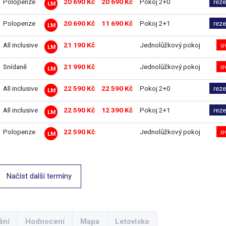
Polopenze
20 690 Kč
20 690 Kč
Pokoj 2+0
reze
LM
Polopenze
20 690 Kč
11 690 Kč
Pokoj 2+1
reze
LM
All inclusive
21 190 Kč
Jednolůžkový pokoj
o
LM
Snídaně
21 990 Kč
Jednolůžkový pokoj
o
LM
All inclusive
22 590 Kč
22 590 Kč
Pokoj 2+0
reze
LM
All inclusive
22 590 Kč
12 390 Kč
Pokoj 2+1
reze
LM
Polopenze
22 590 Kč
Jednolůžkový pokoj
o
LM
Načíst další termíny
ění
Hodnocení
Mapa
Letovisko