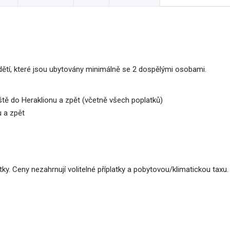
ětí, které jsou ubytovány minimálně se 2 dospělými osobami.
ště do Heraklionu a zpět (včetně všech poplatků)
u a zpět
y. Ceny nezahrnují volitelné příplatky a pobytovou/klimatickou taxu.