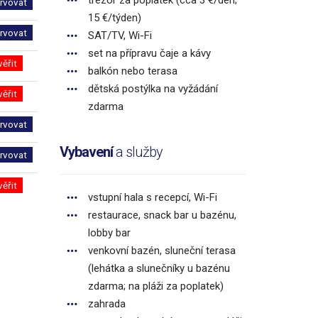
trezor za poplatek (cca 3 €/den;
rvovat
15 €/týden)
rvovat
SAT/TV, Wi-Fi
set na přípravu čaje a kávy
věřit
balkón nebo terasa
dětská postýlka na vyžádání
věřit
zdarma
rvovat
Vybavení
a služby
rvovat
věřit
vstupní hala s recepcí, Wi-Fi
restaurace, snack bar u bazénu,
lobby bar
venkovní bazén, sluneční terasa
(lehátka a slunečníky u bazénu
zdarma; na pláži za poplatek)
zahrada