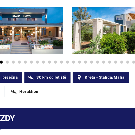
písečná
30
km
od letiště
Kréta - Stalida/Malia
Heraklion
EZDY