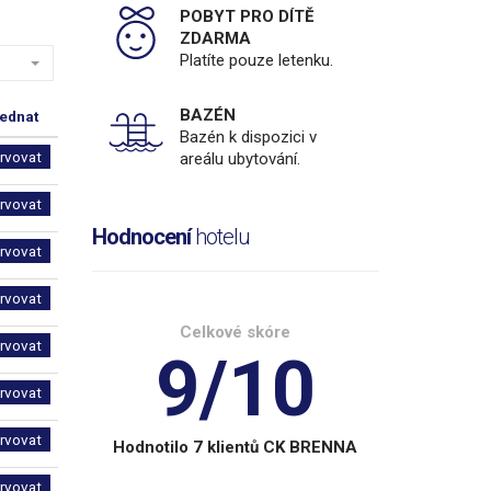
POBYT PRO DÍTĚ
ZDARMA
Platíte pouze letenku.
BAZÉN
ednat
Bazén k dispozici v
rvovat
areálu ubytování.
rvovat
Hodnocení
hotelu
rvovat
rvovat
Celkové skóre
rvovat
9/10
rvovat
rvovat
Hodnotilo 7 klientů CK BRENNA
rvovat