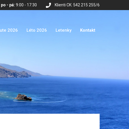
po - pá:
9:00 - 17:30
Klienti CK: 542 215 255/6
nute 2026
Léto 2026
Letenky
Kontakt