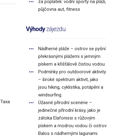
za poplatek: vodní sporty na pláži,
půjčovna aut, fitness
Výhody
zájezdu
Nádherné pláže – ostrov se pyšní
překrásnými plážemi s jemným
pískem a křišťálově čistou vodou.
Podmínky pro outdoorové aktivity
– široké spektrum aktivit, jako
jsou hiking, cyklistika, potápění a
windsurfing.
 Taxa
Úžasné přírodní scenérie –
jedinečné přírodní krásy, jako je
zátoka Elafonissi s růžovým
pískem a modrou vodou či ostrov
Balos s nádhernými lagunami.