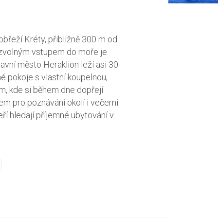
obřeží Kréty, přibližně 300 m od
pozvolným vstupem do moře je
avní město Heraklion leží asi 30
é pokoje s vlastní koupelnou,
m, kde si během dne dopřejí
em pro poznávání okolí i večerní
í hledají příjemné ubytování v