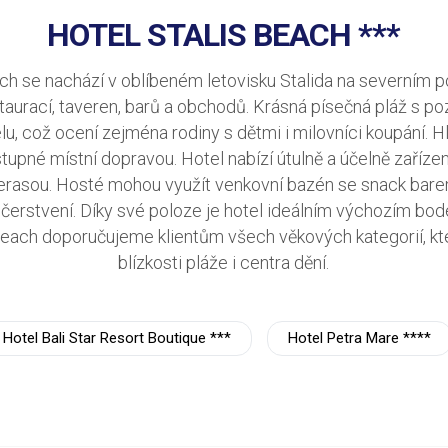
HOTEL STALIS BEACH ***
ch se nachází v oblíbeném letovisku Stalida na severním p
taurací, taveren, barů a obchodů. Krásná písečná pláž s 
, což ocení zejména rodiny s dětmi i milovníci koupání. Hl
tupné místní dopravou. Hotel nabízí útulně a účelně zařízen
erasou. Hosté mohou využít venkovní bazén se snack bare
čerstvení. Díky své poloze je hotel ideálním výchozím bod
Beach doporučujeme klientům všech věkových kategorií, kteř
blízkosti pláže i centra dění.
Hotel Bali Star Resort Boutique ***
Hotel Petra Mare ****