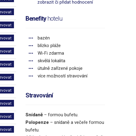
zobrazit či přidat hodnocení
rvovat
Benefity
hotelu
rvovat
bazén
rvovat
blízko pláže
rvovat
Wi-Fi zdarma
skvělá lokalita
rvovat
útulně zařízené pokoje
více možností stravování
rvovat
rvovat
Stravování
rvovat
Snídaně
– formou bufetu.
rvovat
Polopenze
– snídaně a večeře formou
rvovat
bufetu.