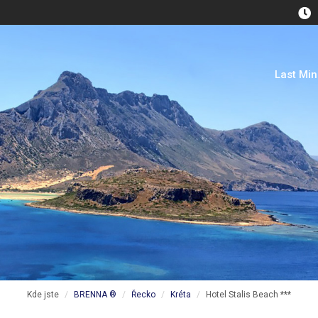
Last Mi
Kde jste
BRENNA ®
Řecko
Kréta
Hotel Stalis Beach ***