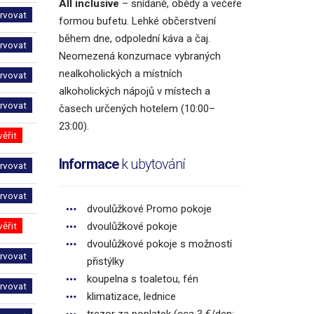
All inclusive
– snídaně, obědy a večeře
rvovat
formou bufetu. Lehké občerstvení
během dne, odpolední káva a čaj.
rvovat
Neomezená konzumace vybraných
nealkoholických a místních
rvovat
alkoholických nápojů v místech a
rvovat
časech určených hotelem (10:00–
23:00).
věřit
Informace
k ubytování
rvovat
rvovat
dvoulůžkové Promo pokoje
věřit
dvoulůžkové pokoje
dvoulůžkové pokoje s možností
rvovat
přistýlky
koupelna s toaletou, fén
rvovat
klimatizace, lednice