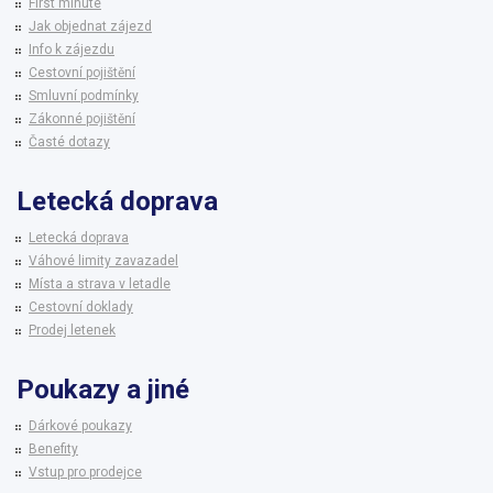
First minute
Jak objednat zájezd
Info k zájezdu
Cestovní pojištění
Smluvní podmínky
Zákonné pojištění
Časté dotazy
Letecká doprava
Letecká doprava
Váhové limity zavazadel
Místa a strava v letadle
Cestovní doklady
Prodej letenek
Poukazy a jiné
Dárkové poukazy
Benefity
Vstup pro prodejce