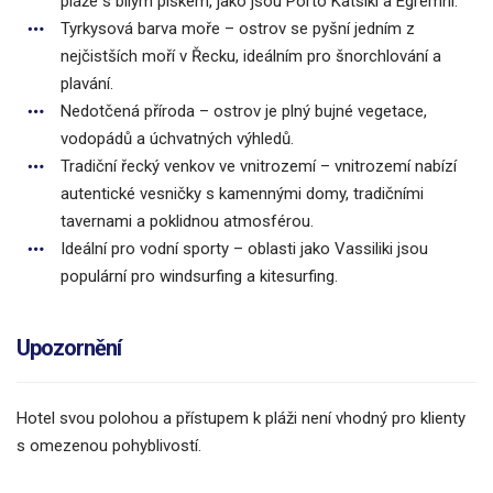
pláže s bílým pískem, jako jsou Porto Katsiki a Egremni.
Tyrkysová barva moře – ostrov se pyšní jedním z
nejčistších moří v Řecku, ideálním pro šnorchlování a
plavání.
Nedotčená příroda – ostrov je plný bujné vegetace,
vodopádů a úchvatných výhledů.
Tradiční řecký venkov ve vnitrozemí – vnitrozemí nabízí
autentické vesničky s kamennými domy, tradičními
tavernami a poklidnou atmosférou.
Ideální pro vodní sporty – oblasti jako Vassiliki jsou
populární pro windsurfing a kitesurfing.
Upozornění
Hotel svou polohou a přístupem k pláži není vhodný pro klienty
s omezenou pohyblivostí.