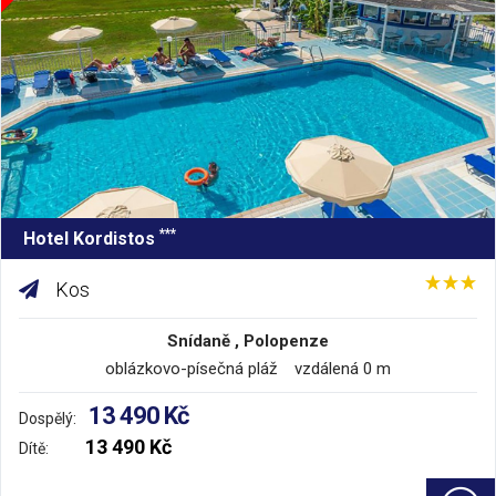
***
Hotel Kordistos
Kos
Snídaně , Polopenze
oblázkovo-písečná pláž vzdálená 0 m
13 490 Kč
Dospělý:
13 490 Kč
Dítě: