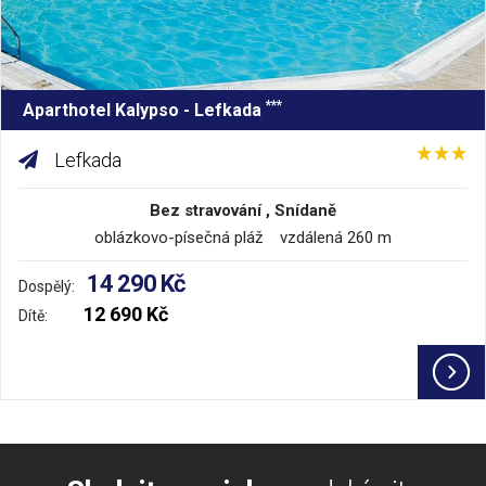
***
Aparthotel Kalypso - Lefkada
Lefkada
Bez stravování , Snídaně
oblázkovo-písečná pláž vzdálená 260 m
14 290 Kč
Dospělý:
12 690 Kč
Dítě: