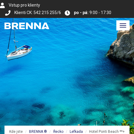
Vstup pro klienty
Klienti CK: 542 215 255/6
po - pá:
9:00 - 17:30
Toggl
navig
Kde jste
BRENNA ®
Řecko
Lefkada
Hotel Ponti Beach **+