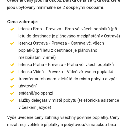
Uvedené ceny jsou na osobu. Dětská cena se týká dětí, které
jsou ubytovány minimálně se 2 dospělými osobami.
Cena zahrnuje:
letenku Brno - Preveza - Brno vč. všech poplatků (při
letu do destinace je plánováno mezipřistání v Ostravě)
letenku Ostrava - Preveza - Ostrava vč. všech
poplatků (při letu z destinace je plánováno
mezipřistání v Brně)
letenku Praha - Preveza - Praha vč. všech poplatků
letenku Vídeň - Preveza - Vídeň vč. všech poplatků
transfer autobusem z letiště do místa pobytu a zpět
ubytování
snídaně/polopenzi
služby delegáta v místě pobytu (telefonická asistence
v českém jazyce)
Výše uvedené ceny zahrnují všechny povinné poplatky. Ceny
nezahrnují volitelné příplatky a pobytovou/klimatickou taxu.