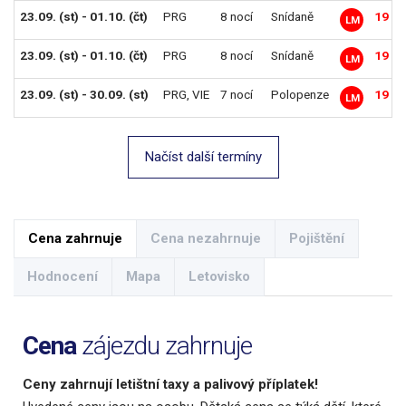
23.09. (st) - 01.10. (čt)
PRG
8 nocí
Snídaně
19 39
LM
23.09. (st) - 01.10. (čt)
PRG
8 nocí
Snídaně
19 79
LM
23.09. (st) - 30.09. (st)
PRG
,
VIE
7 nocí
Polopenze
19 99
LM
Načíst další termíny
Cena zahrnuje
Cena nezahrnuje
Pojištění
Hodnocení
Mapa
Letovisko
Cena
zájezdu zahrnuje
Ceny zahrnují letištní taxy a palivový příplatek!