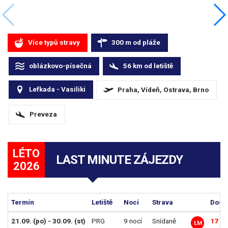
Více typů stravy
300
m
od pláže
oblázkovo-písečná
56
km
od letiště
Lefkada - Vasiliki
Praha, Vídeň, Ostrava, Brno
Preveza
LÉTO
LAST MINUTE ZÁJEZDY
2026
Termín
Letiště
Nocí
Strava
Dosp.
21.09. (po) - 30.09. (st)
PRG
9 nocí
Snídaně
17 49
LM