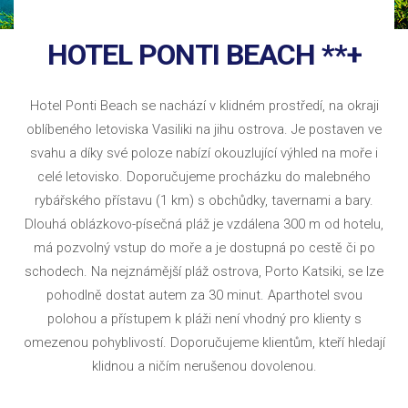
HOTEL PONTI BEACH **+
Hotel Ponti Beach se nachází v klidném prostředí, na okraji
oblíbeného letoviska Vasiliki na jihu ostrova. Je postaven ve
svahu a díky své poloze nabízí okouzlující výhled na moře i
celé letovisko. Doporučujeme procházku do malebného
rybářského přístavu (1 km) s obchůdky, tavernami a bary.
Dlouhá oblázkovo-písečná pláž je vzdálena 300 m od hotelu,
má pozvolný vstup do moře a je dostupná po cestě či po
schodech. Na nejznámější pláž ostrova, Porto Katsiki, se lze
pohodlně dostat autem za 30 minut. Aparthotel svou
polohou a přístupem k pláži není vhodný pro klienty s
omezenou pohyblivostí. Doporučujeme klientům, kteří hledají
klidnou a ničím nerušenou dovolenou.