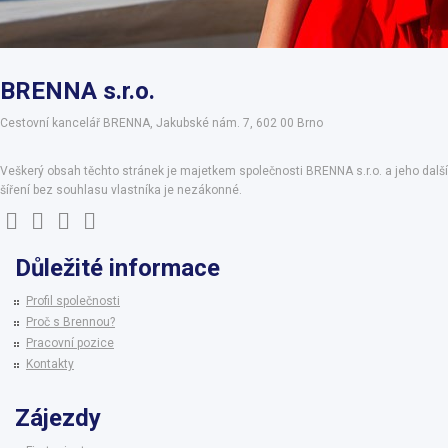
BRENNA s.r.o.
Cestovní kancelář BRENNA, Jakubské nám. 7, 602 00 Brno
Veškerý obsah těchto stránek je majetkem společnosti BRENNA s.r.o. a jeho další
šíření bez souhlasu vlastníka je nezákonné.
Důležité informace
Profil společnosti
Proč s Brennou?
Pracovní pozice
Kontakty
Zájezdy